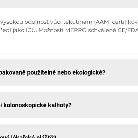
ž vysokou odolnost vůči tekutinám (AAMI certifikov
středí jako ICU. Možnosti MEPRO schválené CE/FDA 
 opakovaně použitelné nebo ekologické?
vní kolonoskopické kalhoty?
zové lékařské pláště?