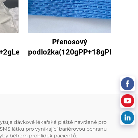
Přenosový
2gLejstro)1
podložka(120gPP+18gPE+125g
kytuje dávkové lékařské pláště navržené pro
SMS látku pro vynikající bariérovou ochranu
hyby během prohlídek pacientů.