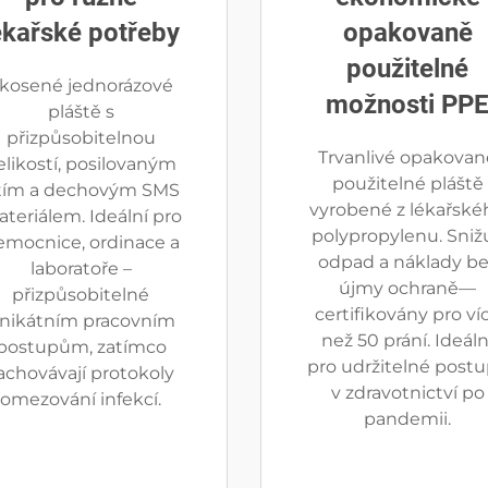
ékařské potřeby
opakovaně
použitelné
kosené jednorázové
možnosti PP
pláště s
přizpůsobitelnou
Trvanlivé opakovan
elikostí, posilovaným
použitelné pláště
itím a dechovým SMS
vyrobené z lékařské
teriálem. Ideální pro
polypropylenu. Snižu
emocnice, ordinace a
odpad a náklady be
laboratoře –
újmy ochraně—
přizpůsobitelné
certifikovány pro ví
nikátním pracovním
než 50 prání. Ideáln
postupům, zatímco
pro udržitelné post
achovávají protokoly
v zdravotnictví po
omezování infekcí.
pandemii.