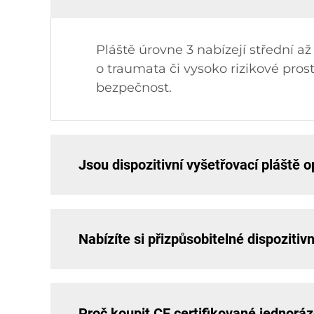
Pláště úrovne 3 nabízejí střední a
o traumata či vysoko rizikové pro
bezpečnost.
Jsou dispozitivní vyšetřovací pláště
Nabízíte si přizpůsobitelné dispoziti
Proč koupit CE certifikované jednorá