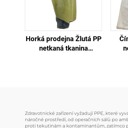
Horká prodejna Žlutá PP
Čí
netkaná tkanina
n
jednorázová pletené
nemo
izolátory
izol
lá
Zdravotnické zařízení vyžadují PPE, které vy
náročné prostředí, od operačních sálů po amb
proti tekutinám a kontaminantům, zatímco 