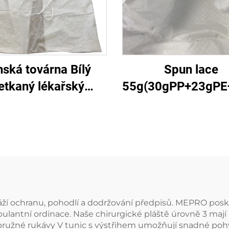
nská továrna Bílý
Spun lace
etkaný lékařský
55g(30gPP+23gPE+
cniční jednorázový
ační plášť Ochranná
tka pro nemocnici
váží ochranu, pohodlí a dodržování předpisů. MEPRO pos
ulantní ordinace. Naše chirurgické pláště úrovně 3 mají 
pružné rukávy V tunic s výstřihem umožňují snadné po