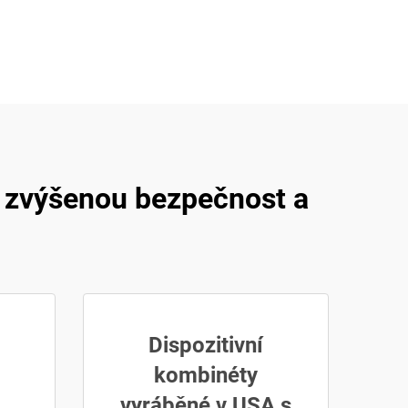
o zvýšenou bezpečnost a
Dispozitivní
kombinéty
vyráběné v USA s