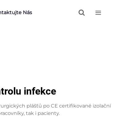


taktujte Nás
trolu infekce
rgických plášťů po CE certifikované izolační
acovníky, tak i pacienty.