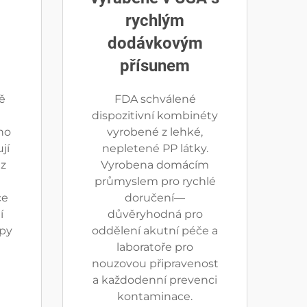
rychlým
dodávkovým
E
přísunem
ě
FDA schválené
dispozitivní kombinéty
ho
vyrobené z lehké,
jí
nepletené PP látky.
z
Vyrobena domácím
průmyslem pro rychlé
ce
doručení—
í
důvěryhodná pro
upy
oddělení akutní péče a
laboratoře pro
nouzovou připravenost
a každodenní prevenci
kontaminace.