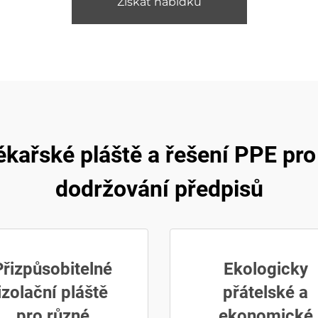
Získat nabídku
kařské pláště a řešení PPE pr
dodržování předpisů
Přizpůsobitelné
Ekologicky
izolační pláště
přátelské a
pro různé
ekonomické