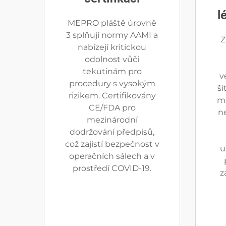
l
MEPRO pláště úrovně
3 splňují normy AAMI a
Z
nabízejí kritickou
odolnost vůči
tekutinám pro
v
procedury s vysokým
š
rizikem. Certifikovány
ma
CE/FDA pro
n
mezinárodní
dodržování předpisů,
což zajistí bezpečnost v
u
operačních sálech a v
prostředí COVID-19.
z