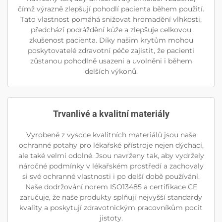
čímž výrazně zlepšují pohodlí pacienta během použití.
Tato vlastnost pomáhá snižovat hromadění vlhkosti,
předchází podráždění kůže a zlepšuje celkovou
zkušenost pacienta. Díky našim krytům mohou
poskytovatelé zdravotní péče zajistit, že pacienti
zůstanou pohodlně usazeni a uvolněni i během
delších výkonů.
Trvanlivé a kvalitní materiály
Vyrobené z vysoce kvalitních materiálů jsou naše
ochranné potahy pro lékařské přístroje nejen dýchací,
ale také velmi odolné. Jsou navrženy tak, aby vydržely
náročné podmínky v lékařském prostředí a zachovaly
si své ochranné vlastnosti i po delší době používání.
Naše dodržování norem ISO13485 a certifikace CE
zaručuje, že naše produkty splňují nejvyšší standardy
kvality a poskytují zdravotnickým pracovníkům pocit
jistoty.