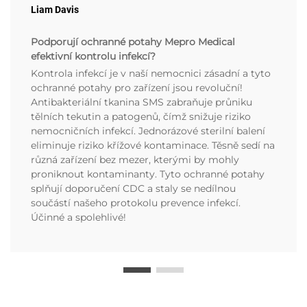
Liam Davis
Podporují ochranné potahy Mepro Medical
efektivní kontrolu infekcí?
Kontrola infekcí je v naší nemocnici zásadní a tyto
ochranné potahy pro zařízení jsou revoluční!
Antibakteriální tkanina SMS zabraňuje průniku
tělních tekutin a patogenů, čímž snižuje riziko
nemocničních infekcí. Jednorázové sterilní balení
eliminuje riziko křížové kontaminace. Těsně sedí na
různá zařízení bez mezer, kterými by mohly
proniknout kontaminanty. Tyto ochranné potahy
splňují doporučení CDC a staly se nedílnou
součástí našeho protokolu prevence infekcí.
Účinné a spolehlivé!