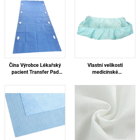
Čína Výrobce Lékařský
Vlastní velikosti
pacient Transfer Pad
medicínské
Jednorazový transferní list
protibakteriální formované
s rukojetí
PP+PE jednorázová postel
nepletená modrá
nemocniční jednorázová
postel