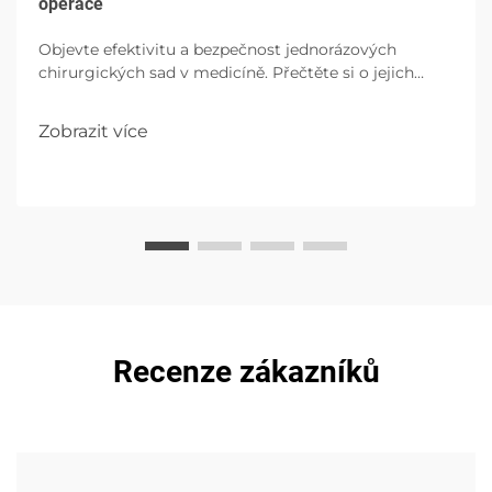
operace
Objevte efektivitu a bezpečnost jednorázových
chirurgických sad v medicíně. Přečtěte si o jejich
součástech, výhodách a budoucím dopadu v
operacích.
Zobrazit více
Recenze zákazníků