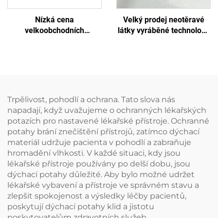
Nízká cena
Velký prodej neotěravé
velkoobchodních
látky vyráběné technologií
lékařských jednorázových
spunlace pro mokré
sterilizačních obalů z
utěrky, ekologické a
neotěravého materiálu
znovupoužitelné spunlace
SMS/SMMS pro lékařské
neotěravé látce jako
účely
surový materiál pro
jednorázové utěrky
Trpělivost, pohodlí a ochrana. Tato slova nás
napadají, když uvažujeme o ochranných lékařských
potazích pro nastavené lékařské přístroje. Ochranné
potahy brání znečištění přístrojů, zatímco dýchací
materiál udržuje pacienta v pohodlí a zabraňuje
hromadění vlhkosti. V každé situaci, kdy jsou
lékařské přístroje používány po delší dobu, jsou
dýchací potahy důležité. Aby bylo možné udržet
lékařské vybavení a přístroje ve správném stavu a
zlepšit spokojenost a výsledky léčby pacientů,
poskytují dýchací potahy klid a jistotu
poskytovatelům zdravotních služeb.