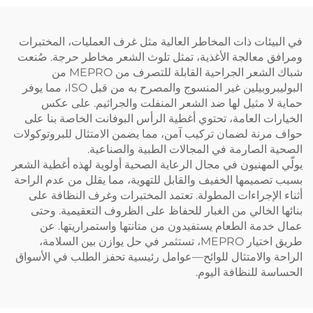
قابل للتصرف
في البيئات ذات المخاطر العالية مثل غرف العمليات، المختبرات
ومرافق معالجة الأغذية، تمثل تلوث الشعر مخاطر حرجة. صُنعت
شباك الشعر الجراحية القابلة للتصرف من MEPRO من
البوليبروبيلين غير المنسوج والمصرح به من قبل ISO، مما يوفر
حماية لا مثيل لها ضد الشعر المنفلت والجراثيم. على عكس
الخيارات العامة، تحتوي أغطية الرأس البوفانت الخاصة بنا على
حواف مرنة لضمان تركيب آمن، مما يضمن الامتثال للبروتوكولات
الصحية الصارمة في المجالات الطبية والصناعية.
يولّي المهنيون في مجال الرعاية الصحية أولوية لهذه أغطية الشعر
بسبب تصميمها الخفيف والقابل للتهوية، مما يقلل من عدم الراحة
أثناء الإجراءات المطولة. تعتمد المختبرات وغرف النظافة على
بنائها الخالي من الغبار للحفاظ على الظروف التعقيمية. وحتى
عمال خدمة الطعام يستفيدون من متانتها واستمراريتها. عن
طريق اختيار MEPRO، تستثمر في حل يوازن بين السلامة،
الراحة والامتثال للوائح—عوامل رئيسية تحفز الطلب في الأسواق
الحساسة للنظافة اليوم.