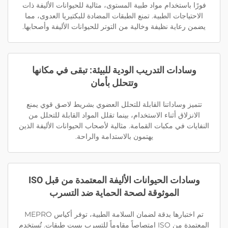
فورًا باستخدام مواد طبية المستوى، مثالية للحيوانات الأليفة ذات
الاحتياجات الطبية. تمنع الطبقات المضادة للبكتيريا العدوى، مما
يضمن رعاية نظيفة وخالية من التوتر للحيوانات الأليفة وأصحابها.
وسادات التدريب الودية للبيئة: تبقى في مكانها
وتتحلل بأمان
تتميز وساداتنا القابلة للتحلل العضوي بشريط لاصق قوي يمنع
الانزلاق أثناء الاستخدام، بينما تقلل المواد القابلة للتحلل من
النفايات في مكبات القمامة. مثالية لأصحاب الحيوانات الأليفة الذين
يهتمون بالاستدامة والراحة.
وسادات الحيوانات الأليفة المعتمدة من قبل ISO
الموثوقة لصحة الحماية ضد التسرب
تم اختبارها بدقة لضمان السلامة الطبية، توفر أكياس MEPRO
المعتمدة من ISO امتصاصاً مقاوماً للتسرب بست طبقات. تُستخدم