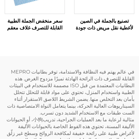
تصنيع بالجملة في الصين
سعر منخفض الجملة الطبية
لأغطية نقل مريض ذات جودة
القابلة للتصرف غلاف معقم
عالية وقابلة للتصرف من مادة
غير منسوج للف حجم
pp غير المنسوجة
SMS/SMMS للطبية
في عالم يهتم فيه النظافة والاستدامة، توفر بطانيات MEPRO
القابلة للتصرف ذات الرائحة الهادئة تميزًا مزدوج الغرض. هذه
البطانيات المعتمدة من قبل ISO مصممة للاستخدام في البيئات
الطبية واستخدام المنزل، تحتوي على مواد قابلة للتحلل تتحلل
بأمان بعد التخلص منها. يضمن الشريط اللاصق الاستقرار أثناء
السيناريوهات العالية الحركة، بينما يتعامل النواة الامتصاصية ذات
الست طبقات مع الاستخدام الشديد دون تسرب.
مثالية لرعاية ما بعد العمليات الجراحية، تدريب小狗، أو الحيوانات
الأليفة المسنة، تحتوي هذه الفوط الخاصة بالحيوانات الأليفة
لأغراض طبية على رائحة خفيفة لمكافحة الروائح وسطح غير زلّق