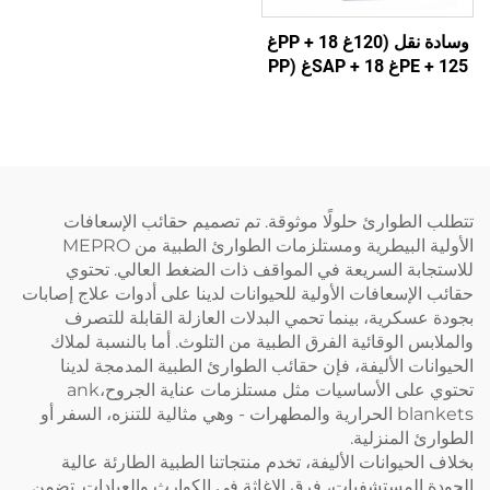
وسادة نقل (120غ PP + 18غ
PE + 125غ SAP + 18غ PP)
5
تتطلب الطوارئ حلولًا موثوقة. تم تصميم حقائب الإسعافات
الأولية البيطرية ومستلزمات الطوارئ الطبية من MEPRO
للاستجابة السريعة في المواقف ذات الضغط العالي. تحتوي
حقائب الإسعافات الأولية للحيوانات لدينا على أدوات علاج إصابات
بجودة عسكرية، بينما تحمي البدلات العازلة القابلة للتصرف
والملابس الوقائية الفرق الطبية من التلوث. أما بالنسبة لملاك
الحيوانات الأليفة، فإن حقائب الطوارئ الطبية المدمجة لدينا
تحتوي على الأساسيات مثل مستلزمات عناية الجروح،ank
blankets الحرارية والمطهرات - وهي مثالية للتنزه، السفر أو
الطوارئ المنزلية.
بخلاف الحيوانات الأليفة، تخدم منتجاتنا الطبية الطارئة عالية
الجودة المستشفيات، فرق الإغاثة في الكوارث والعيادات. تضمن