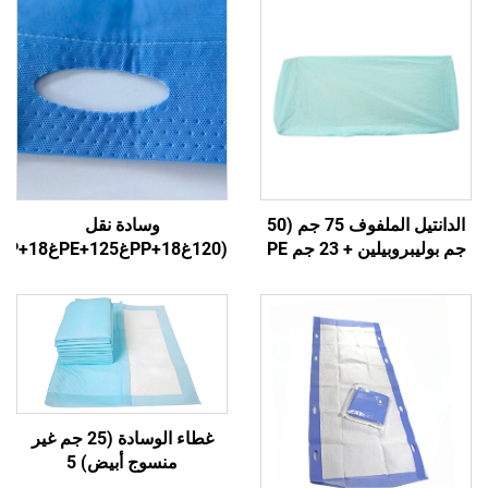
الدانتيل الملفوف 75 جم (50
وسادة نقل
جم بوليبروبيلين + 23 جم PE
(120غPP+18غPE+125غSAP+18غPP)1
+ 2 جم لاصق) 3
غطاء الوسادة (25 جم غير
منسوج أبيض) 5