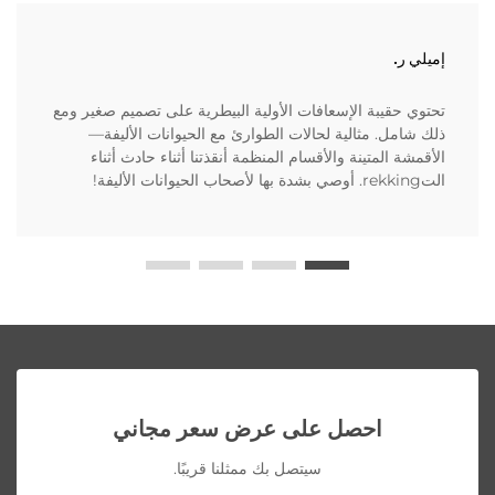
إميلي ر.
تحتوي حقيبة الإسعافات الأولية البيطرية على تصميم صغير ومع
ذلك شامل. مثالية لحالات الطوارئ مع الحيوانات الأليفة—
الأقمشة المتينة والأقسام المنظمة أنقذتنا أثناء حادث أثناء
التrekking. أوصي بشدة بها لأصحاب الحيوانات الأليفة!
احصل على عرض سعر مجاني
سيتصل بك ممثلنا قريبًا.