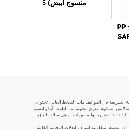
منسوج أبيض) 5
ة نقل (120غ PP +
PE +غ SAP +
ثوقة. تم تصميم حقائب الإسعافات الأولية البيطرية ومستلزمات الطوارئ الطبية من MEPRO للاستجابة السريعة في المواقف ذات الضغط العالي. تحتوي
لابس الوقائية الفرق الطبية من التلوث. أما بالنسبة
لملاك الحيوانات الأليفة، فإن حقائب الطوارئ الطبية المدمجة لدينا تحتوي على الأساسيات مثل مستلزمات عناية الجروح،ank blankets الحرارية والمطهرات - وهي مثالية للتنزه،
ق الطبية المقاومة للماء والبدلات الوقائية القابلة