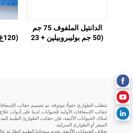
الدانتيل الملفوف 75 جم
(50 جم بوليبروبيلين + 23
(120غPP+18غPE+125غSAP+18غPP)1
جم PE + 2 جم لاصق) 3
حقائب الإسعافات الأولية للحيوانات لدينا على أدوات علاج 
السفر أو الطوارئ المنزلية.
بخلاف الحيوانات الأليفة، تخدم منتجاتنا الطبية الطارئة عا