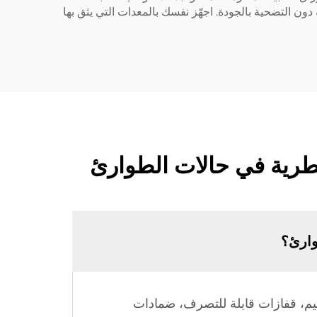
ة مع إدارة الأدوية والغذاء (FDA) والتي تضع السلامة كأولوية دون التضحية بالجودة. اجهّز نفسك بالمعدات التي يثق بها
يطرية في حالات الطوارئ
وارئ؟
ارئ، مناديل مضادة للجراثيم، قفازات قابلة للتصرف، ضمادات