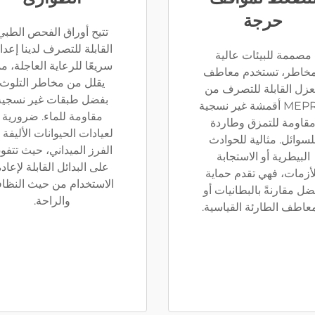
حرجة
تتيح أوراق الفحص الطبي
القابلة للتصرف لدينا إعدادً
مصممة للبيئات عالية
سريعًا للرعاية العاجلة، مم
مخاطر، تستخدم معاطف
يقلل من مخاطر التلوث
عزل القابلة للتصرف من
بفضل طبقات غير نسجية
MEPRO أقمشة غير نسجية
مقاومة للماء. ضرورية
قاومة للتمزق وطاردة
لعيادات الحيوانات الأليفة 
لسوائل. مثالية للحوادث
الفرز الميداني، حيث تتفو
البيطرية أو الاستجابة
على البدائل القابلة لإعاد
أزمات، فهي تقدم حماية
الاستخدام من حيث النظاف
ضل مقارنةً بالبطانيات أو
والراحة.
معاطف الطارئة القياسية.