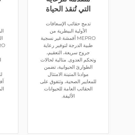
التي تُنقذ الحياة
تدمج حقائب الإسعافات
الأولية البيطرية من
ال
MEPRO أقمشة غير نسجية
ال
طبية الدرجة لتوفير رعاية
جروح سريعة، التعقيم،
م
وتحكم العدوى. مثالية لحالات
ل
الطوارئ الحيوانية، تضمن
موادنا المتينة الامتثال
لل
للمعايير الصحية، وتتفوق على
أف
الحقائب العامة للحيوانات
ال
الأليفة.