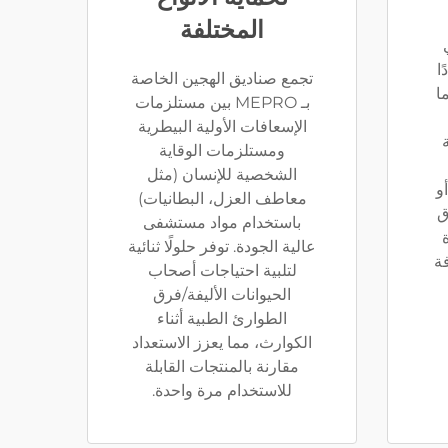
المختلفة
ا
تجمع صناديق الهجين الخاصة
ا
بـ MEPRO بين مستلزمات
الإسعافات الأولية البيطرية
ومستلزمات الوقاية
الشخصية للإنسان (مثل
أو
معاطف العزل، البطانيات)
ق
باستخدام مواد مستشفى
ة
عالية الجودة. توفر حلولًا ثنائية
ة
لتلبية احتياجات أصحاب
الحيوانات الأليفة/فرق
الطوارئ الطبية أثناء
الكوارث، مما يعزز الاستعداد
مقارنة بالمنتجات القابلة
للاستخدام مرة واحدة.