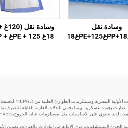
وسادة نقل
وساد
18غ  125
18غ PP) 5
تتطلب الطوارئ حلولًا مو
إصابات بجودة عسكرية، بينما تحمي البدلات العازلة القابلة للتصرف والم
لية الجودة المستشفيات، فرق الإغاثة في الكوارث والعيادات. تضمن الأورا