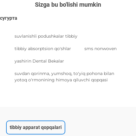
Sizga bu bo'lishi mumkin
сугурта
suvlanishli podushkalar tibbiy
tibbiy absorptsion qo'shlar
sms nonwoven
yashirin Dental Bekalar
suvdan qorinma, yumshoq, to'yiq pohona bilan
yotoq o'rmonining himoya qiluvchi qopqasi
tibbiy apparat qopqalari