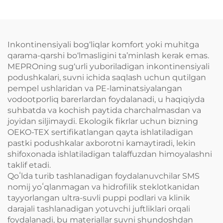
bo'lgan Spunlace
mokhirovchan uchun
ekologik va qayta
ishlatiladigan tosh taklif
Inkontinensiyali bog‘liqlar komfort yoki muhitga
etamiz
qarama-qarshi bo‘lmasligini ta’minlash kerak emas.
MEPROning sug‘urli yuboriladigan inkontinensiyali
podushkalari, suvni ichida saqlash uchun qutilgan
pempel ushlaridan va PE-laminatsiyalangan
vodootporliq barerlardan foydalanadi, u haqiqiyda
suhbatda va kochish paytida charchalmasdan va
joyidan siljimaydi. Ekologik fikrlar uchun bizning
OEKO-TEX sertifikatlangan qayta ishlatiladigan
pastki podushkalar axborotni kamaytiradi, lekin
shifoxonada ishlatiladigan talaffuzdan himoyalashni
taklif etadi.
Qoʻlda turib tashlanadigan foydalanuvchilar SMS
nomij yoʻqlanmagan va hidrofilik steklotkanidan
tayyorlangan ultra-suvli puppi podlari va klinik
darajali tashlanadigan yotuvchi juftliklari orqali
foydalanadi, bu materiallar suvni shundoshdan