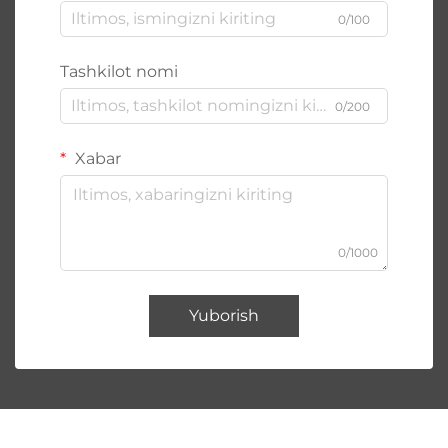
0/100
Tashkilot nomi
0/200
Xabar
0/1000
Yuborish