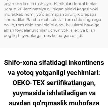
keyin tezda olib tashlaydi. Klinikalar dental biblar
uchun PE-laminatsiya qilinlgan airlaid kaqasi yoki
murakkab nomij yoʻqlanmagan xirurgik drapaga
ishonadilar. Barcha mahsulotlar tom chiqishga ega
boʻlib, tom chiqishni oldini oladi, bu ularni hayolga
algan foydalanuvchilar uchun yoki allegiya bilan
bogʻliq hayvonlarga mos keladigan qiladi.
Shifo-xona sifatidagi inkontinens
va yotoq yotganligi yechimlari:
OEKO-TEX sertifikatlangan,
yuymasida ishlatiladigan va
suvdan qo'rqmaslik muhofaza