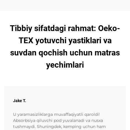
Tibbiy sifatdagi rahmat: Oeko-
TEX yotuvchi yastiklari va
suvdan qochish uchun matras
yechimlari
Jake T.
U yaramasizliklarga muvaffaqiyatli qaroldi!
Absorbsiya qiluvchi pod yuvalanadi va nusxa
tushmaydi. Shuningdek, kemping uchun ham