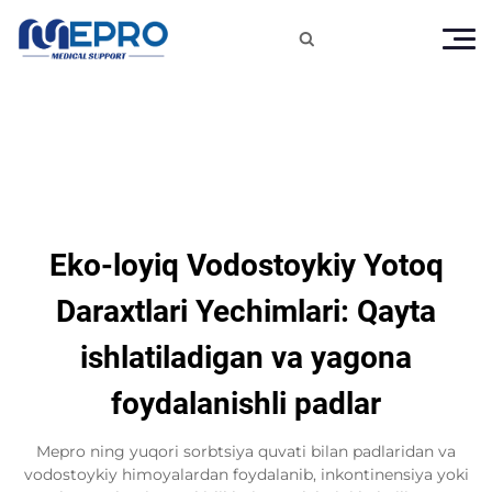

Eko-loyiq Vodostoykiy Yotoq
Daraxtlari Yechimlari: Qayta
ishlatiladigan va yagona
foydalanishli padlar
Mepro ning yuqori sorbtsiya quvati bilan padlaridan va
vodostoykiy himoyalardan foydalanib, inkontinensiya yoki