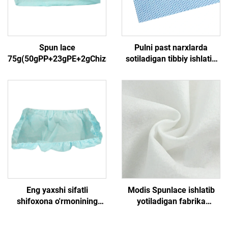
Spun lace
Pulni past narxlarda
75g(50gPP+23gPE+2gChizma)3
sotiladigan tibbiy ishlatib
yotiladigan sterilizatsiya
qog'oz barcha turdagi
SMS/SMMS uchun
Eng yaxshi sifatli
Modis Spunlace ishlatib
shifoxona o'rmonining
yotiladigan fabrika
uchun ishlatib yotiladigan
mokhirovchan paytaning
yotoq qopqalari
qayta ishlatish mumkin