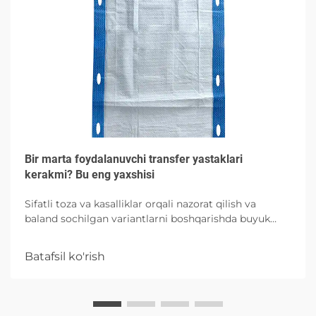
Bir marta foydalanuvchi transfer yastaklari
kerakmi? Bu eng yaxshisi
Sifatli toza va kasalliklar orqali nazorat qilish va
baland sochilgan variantlarni boshqarishda buyuk
absorbtsiya imkoniyatlari bilan bog'liq bo'lgan
xususiyatlari va to'g'ri foydalanishni o'rganing.
Batafsil ko'rish