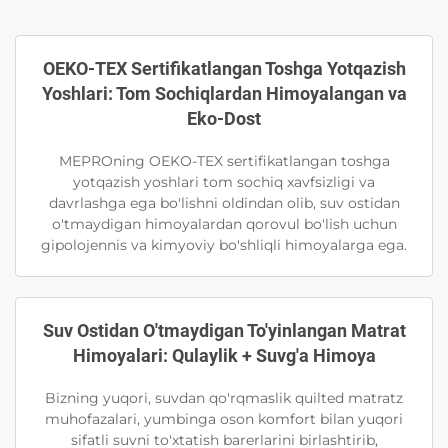
OEKO-TEX Sertifikatlangan Toshga Yotqazish
Yoshlari: Tom Sochiqlardan Himoyalangan va
Eko-Dost
MEPROning OEKO-TEX sertifikatlangan toshga
yotqazish yoshlari tom sochiq xavfsizligi va
davrlashga ega bo'lishni oldindan olib, suv ostidan
o'tmaydigan himoyalardan qorovul bo'lish uchun
gipolojennis va kimyoviy bo'shliqli himoyalarga ega.
Suv Ostidan O'tmaydigan To'yinlangan Matrat
Himoyalari: Qulaylik + Suvg'a Himoya
Bizning yuqori, suvdan qo'rqmaslik quilted matratz
muhofazalari, yumbinga oson komfort bilan yuqori
sifatli suvni to'xtatish barerlarini birlashtirib,