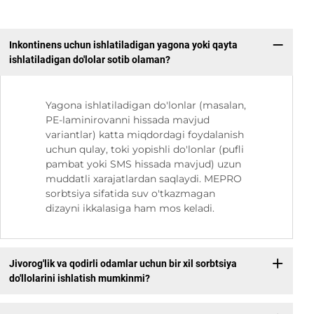
Inkontinens uchun ishlatiladigan yagona yoki qayta
ishlatiladigan do'lolar sotib olaman?
Yagona ishlatiladigan do'lonlar (masalan,
PE-laminirovanni hissada mavjud
variantlar) katta miqdordagi foydalanish
uchun qulay, toki yopishli do'lonlar (pufli
pambat yoki SMS hissada mavjud) uzun
muddatli xarajatlardan saqlaydi. MEPRO
sorbtsiya sifatida suv o'tkazmagan
dizayni ikkalasiga ham mos keladi.
Jivorog'lik va qodirli odamlar uchun bir xil sorbtsiya
do'llolarini ishlatish mumkinmi?