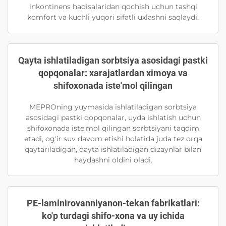
inkontinens hadisalaridan qochish uchun tashqi
komfort va kuchli yuqori sifatli uxlashni saqlaydi.
Qayta ishlatiladigan sorbtsiya asosidagi pastki
qopqonalar: xarajatlardan ximoya va
shifoxonada iste'mol qilingan
MEPROning yuymasida ishlatiladigan sorbtsiya
asosidagi pastki qopqonalar, uyda ishlatish uchun
shifoxonada iste'mol qilingan sorbtsiyani taqdim
etadi, og'ir suv davom etishi holatida juda tez orqa
qaytariladigan, qayta ishlatiladigan dizaynlar bilan
haydashni oldini oladi.
PE-laminirovanniyanon-tekan fabrikatlari:
ko'p turdagi shifo-xona va uy ichida