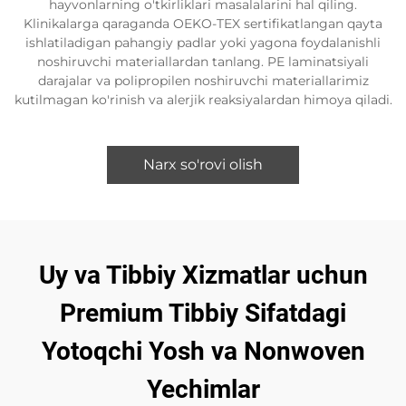
hayvonlarning o'tkirliklari masalalarini hal qiling.
Klinikalarga qaraganda OEKO-TEX sertifikatlangan qayta
ishlatiladigan pahangiy padlar yoki yagona foydalanishli
noshiruvchi materiallardan tanlang. PE laminatsiyali
darajalar va polipropilen noshiruvchi materiallarimiz
kutilmagan ko'rinish va alerjik reaksiyalardan himoya qiladi.
Narx so'rovi olish
Uy va Tibbiy Xizmatlar uchun
Premium Tibbiy Sifatdagi
Yotoqchi Yosh va Nonwoven
Yechimlar