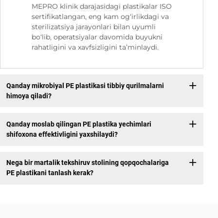
MEPRO klinik darajasidagi plastikalar ISO
sertifikatlangan, eng kam og‘irlikdagi va
sterilizatsiya jarayonlari bilan uyumli
bo‘lib, operatsiyalar davomida buyukni
rahatligini va xavfsizligini ta’minlaydi.
Qanday mikrobiyal PE plastikasi tibbiy qurilmalarni
himoya qiladi?
Qanday moslab qilingan PE plastika yechimlari
shifoxona effektivligini yaxshilaydi?
Nega bir martalik tekshiruv stolining qopqochalariga
PE plastikani tanlash kerak?