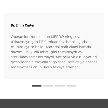
Dr. Emily Carter
Operatsion xona uchun MEPRO ning suvni
o‘tkazmaydigan PE filmidan foydalanish juda
muhim ayrim bo‘ldi. Material hafif ekani hamda
davomli, buyurik rahatligini ta’minlaydi va
steril‘likka zarar bermaydi. Antimikrob xususiyatlari
qo‘shimcha himoyalarni qo‘shadi. Infektsiya-ehshas
amaliyotlar uchun ulkan tavsiya etaman