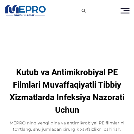

Kutub va Antimikrobiyal PE
Filmlari Muvaffaqiyatli Tibbiy
Xizmatlarda Infeksiya Nazorati
Uchun
MEPRO ning yengilgina va antimikrobiyal PE filmlarini
to‘rtlang, shu jumladan xirurgik xavfsizlikni oshirish,