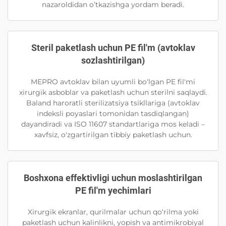
nazaroldidan o’tkazishga yordam beradi.
Steril paketlash uchun PE fil'm (avtoklav
sozlashtirilgan)
MEPRO avtoklav bilan uyumli bo‘lgan PE fil'mi
xirurgik asboblar va paketlash uchun sterilni saqlaydi.
Baland haroratli sterilizatsiya tsikllariga (avtoklav
indeksli poyaslari tomonidan tasdiqlangan)
dayandiradi va ISO 11607 standartlariga mos keladi –
xavfsiz, o'zgartirilgan tibbiy paketlash uchun.
Boshxona effektivligi uchun moslashtirilgan
PE fil'm yechimlari
Xirurgik ekranlar, qurilmalar uchun qo‘rilma yoki
paketlash uchun kalinlikni, yopish va antimikrobiyal