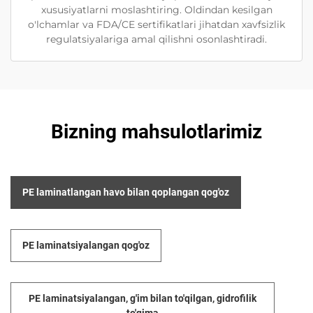
xususiyatlarni moslashtiring. Oldindan kesilgan
o'lchamlar va FDA/CE sertifikatlari jihatdan xavfsizlik
regulatsiyalariga amal qilishni osonlashtiradi.
Bizning mahsulotlarimiz
PE laminatlangan havo bilan qoplangan qog'oz
PE laminatsiyalangan qog'oz
PE laminatsiyalangan, g'im bilan to'qilgan, gidrofilik