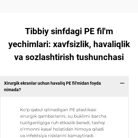
Tibbiy sinfdagi PE fil'm
yechimlari: xavfsizlik, havaliqlik
va sozlashtirish tushunchasi
Xirurgik ekranlar uchun havaliq PE fil'midan foyda
nimada?
Ko‘p qabul qilinadigan PE plastikasi
xirurgik qambarlarini, su buklimi barcha
tuzilganligiga ruh etkazib beradi, tashqi
o‘rmonni kasal holatidan himoya qiladi
va infektsiya risklarini kamaytiradi.