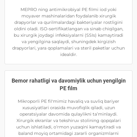
MEPRO ning antimikrobiyal PE filmi iod yoki
moyaver mashinalaridan foydalanib xirurgik
drapyorlar va qurilmalardagi bakteriyalar rostligini
oldini oladi. ISO-sertifikatlangan va sinab chiqilgan,
bu xirurgik joydagi infeksiyalarni (SSIs) kamaytiradi
va yengilgina saqlaydi, shuningdek kirgizish
drapyorlari, yara qoplamalari va steril paketlar uchun
idealdir.
Bemor rahatligi va davomiylik uchun yengilgin
PE film
Mikroporli PE fil'mimiz havaliq va suvliq bariyer
xususiyatlari orasida muvofiqlik qiladi, uzun
operatsiyalar davomida qulaylikni ta’minlaydi.
Xirurgik ekranlar va tekshiruv stolining qopqalari
uchun ishlatiladi, o‘rmon yuzaqini kamaytiradi va
baland moyiq ortamidagi zararli organizmlarni