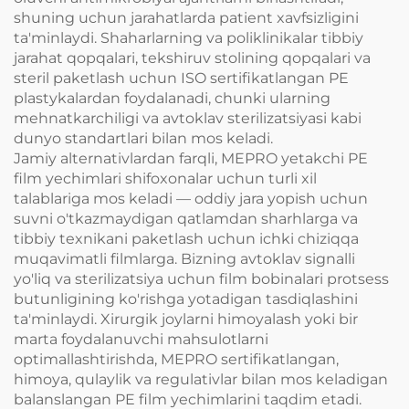
shuning uchun jarahatlarda patient xavfsizligini
ta'minlaydi. Shaharlarning va poliklinikalar tibbiy
jarahat qopqalari, tekshiruv stolining qopqalari va
steril paketlash uchun ISO sertifikatlangan PE
plastykalardan foydalanadi, chunki ularning
mehnatkarchiligi va avtoklav sterilizatsiyasi kabi
dunyo standartlari bilan mos keladi.
Jamiy alternativlardan farqli, MEPRO yetakchi PE
film yechimlari shifoxonalar uchun turli xil
talablariga mos keladi — oddiy jara yopish uchun
suvni o'tkazmaydigan qatlamdan sharhlarga va
tibbiy texnikani paketlash uchun ichki chiziqqa
muqavimatli filmlarga. Bizning avtoklav signalli
yo'liq va sterilizatsiya uchun film bobinalari protsess
butunligining ko'rishga yotadigan tasdiqlashini
ta'minlaydi. Xirurgik joylarni himoyalash yoki bir
marta foydalanuvchi mahsulotlarni
optimallashtirishda, MEPRO sertifikatlangan,
himoya, qulaylik va regulativlar bilan mos keladigan
balanslangan PE film yechimlarini taqdim etadi.