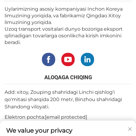
Uylarimizning asosiy kompaniyasi Inchon Koreya
limuzining yoriqida, va fabrikamiz Qingdao Xitoy
limuzining yoriqida.
Uzoq transport vositalari dunyo bozoriga eksport
qilinadigan tovarlarga osonlikcha kirish imkonini
beradi.
ALOQAGA CHIQING
Add: xitoy, Zouping shahridagi Linchi qishlog'i
qo'mitasi sharqida 200 metr, Binzhou shahridagi
Shandong viloyati.
Elektron pochta:
[email protected]
Tel:
+82-3180427370
We value your privacy