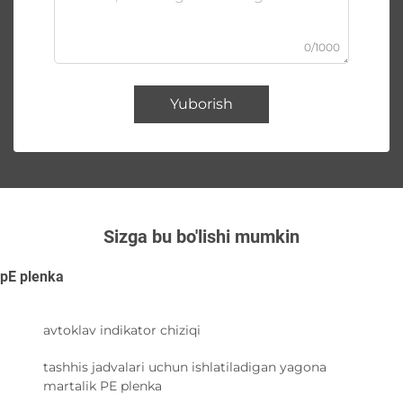
0/1000
Yuborish
Sizga bu bo'lishi mumkin
pE plenka
avtoklav indikator chiziqi
tashhis jadvalari uchun ishlatiladigan yagona
martalik PE plenka