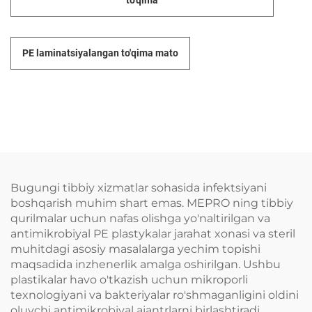
to'qima
PE laminatsiyalangan to'qima mato
Bugungi tibbiy xizmatlar sohasida infektsiyani
boshqarish muhim shart emas. MEPRO ning tibbiy
qurilmalar uchun nafas olishga yo'naltirilgan va
antimikrobiyal PE plastykalar jarahat xonasi va steril
muhitdagi asosiy masalalarga yechim topishi
maqsadida inzhenerlik amalga oshirilgan. Ushbu
plastikalar havo o'tkazish uchun mikroporli
texnologiyani va bakteriyalar ro'shmaganligini oldini
oluvchi antimikrobiyal ajantrlarni birlashtiradi,