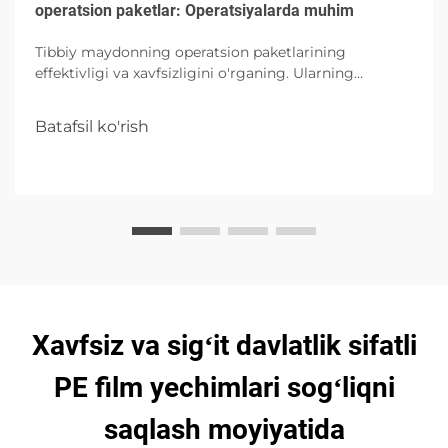
operatsion paketlar: Operatsiyalarda muhim
Tibbiy maydonning operatsion paketlarining
effektivligi va xavfsizligini o'rganing. Ularning
qismlaridan, foydalaridan va kelajakda
operatsiyalardagi asriddan ma'lumot oling.
Batafsil ko'rish
Xavfsiz va sigʻit davlatlik sifatli
PE film yechimlari sogʻliqni
saqlash moyiyatida