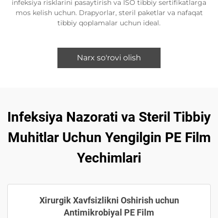
infeksiya risklarini pasaytirish va ISO tibbiy sertifikatlarga
mos kelish uchun. Drapyorlar, steril paketlar va nafaqat
tibbiy qoplamalar uchun ideal.
Narx so'rovi olish
Infeksiya Nazorati va Steril Tibbiy
Muhitlar Uchun Yengilgin PE Film
Yechimlari
Xirurgik Xavfsizlikni Oshirish uchun
Antimikrobiyal PE Film