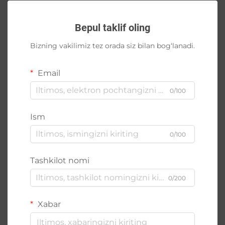
Bepul taklif oling
Bizning vakilimiz tez orada siz bilan bog‘lanadi.
Email
0/100
Ism
0/100
Tashkilot nomi
0/200
Xabar