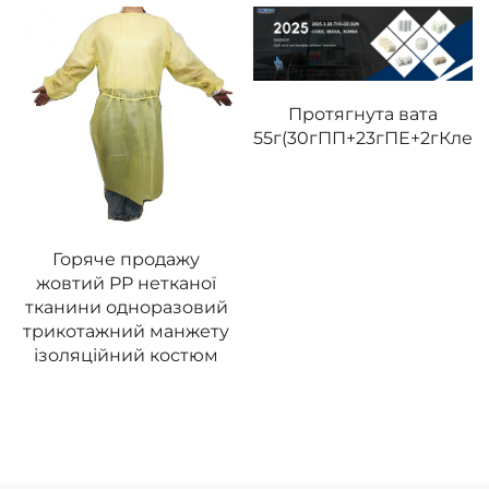
Протягнута вата
55г(30гПП+23гПЕ+2гКлей
Горяче продажу
жовтий PP нетканої
тканини одноразовий
трикотажний манжету
ізоляційний костюм