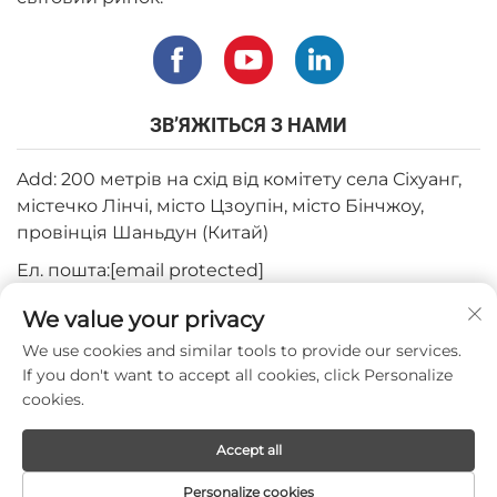
ЗВ’ЯЖІТЬСЯ З НАМИ
Add: 200 метрів на схід від комітету села Сіхуанг,
містечко Лінчі, місто Цзоупін, місто Бінчжоу,
провінція Шаньдун (Китай)
Ел. пошта:
[email protected]
Тел.:
+82-3180427370
We value your privacy
Телефон:
+86-15564344404
We use cookies and similar tools to provide our services.
If you don't want to accept all cookies, click Personalize
WhatsApp:
+82-1022396668
cookies.
Accept all
Авторське право © 2024 by Mepro Medical Co.,Ltd.
Personalize cookies