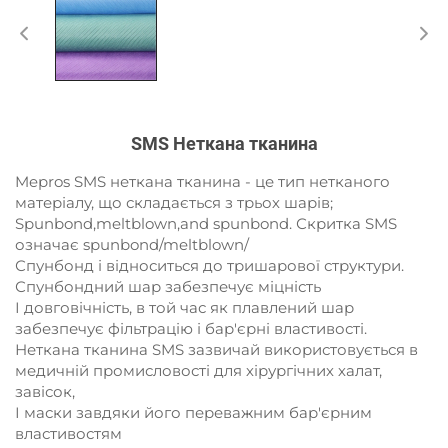
SMS Неткана тканина
Mepros SMS неткана тканина - це тип нетканого
матеріалу, що складається з трьох шарів;
Spunbond,meltblown,and spunbond. Скритка SMS
означає spunbond/meltblown/
Спунбонд і відноситься до тришарової структури.
Спунбондний шар забезпечує міцність
І довговічність, в той час як плавлений шар
забезпечує фільтрацію і бар'єрні властивості.
Неткана тканина SMS зазвичай використовується в
медичній промисловості для хірургічних халат,
завісок,
І маски завдяки його переважним бар'єрним
властивостям