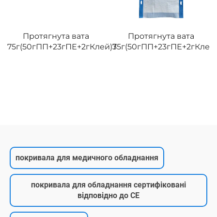
Протягнута вата
Протягнута вата
75г(50гПП+23гПЕ+2гКлей)3
75г(50гПП+23гПЕ+2гКлей
покривала для медичного обладнання
покривала для обладнання сертифіковані
відповідно до CE