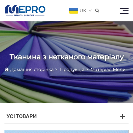
UK

Тканина з нетканого матеріалу
Домашня сторінка
>
Продукція
>
Матеріал Медичної Класифікації Безплетинний
УСІ ТОВАРИ