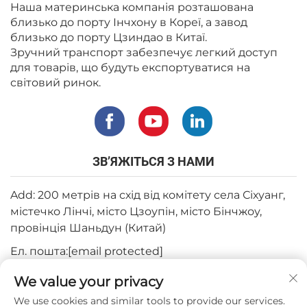
Наша материнська компанія розташована
близько до порту Інчхону в Кореї, а завод
близько до порту Цзиндао в Китаї.
Зручний транспорт забезпечує легкий доступ
для товарів, що будуть експортуватися на
світовий ринок.
ЗВ’ЯЖІТЬСЯ З НАМИ
Add: 200 метрів на схід від комітету села Сіхуанг,
містечко Лінчі, місто Цзоупін, місто Бінчжоу,
провінція Шаньдун (Китай)
Ел. пошта:
[email protected]
Тел.:
+82-3180427370
We value your privacy
Телефон:
+86-15564344404
We use cookies and similar tools to provide our services.