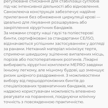
регулюване стискання для стабілізації суглобів
під час інтенсивної діяльності або відновлення.
Самоклеюча конструкція забезпечує надійне
прилегання без обмеження циркуляції крові —
ідеально для лікування розшарувань або
закріплення хірургічних бандажів.
За межами спорту наші гаузі та поліестерові
бинти, сертифіковані за стандартами CE/ISO,
відзначаються успішним застосуванням у догляді
за ранами. Нетканий матеріал мінімізує тертя,
сприяючи швидшому зціленню випалених місць,
порізів або постоперативних розтинів. Лікарні
вибирають хірургічні комплекти MEPRO завдяки
їхньому легкому, але міцному будові, що зменшує
ризик шкірного раздраження. З можливостями
вибору від першодопоміжних бинтів до
спеціалізованих травматичних бандажів, ми
надаємо користувачам можливість впевнено
реагувати на поранення, поєднуючи клінічну
точність з повсякденною практичністю.