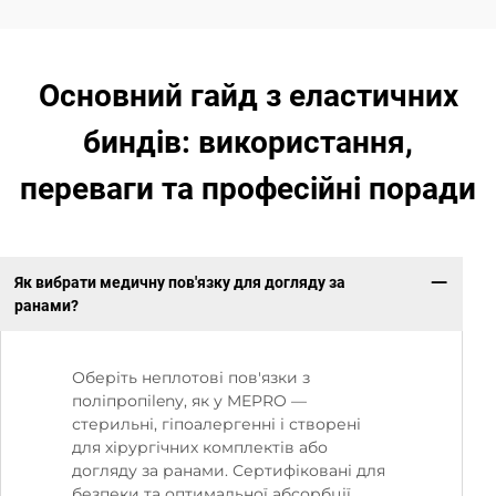
Основний гайд з еластичних
биндів: використання,
переваги та професійні поради
Як вибрати медичну пов'язку для догляду за
ранами?
Оберіть неплотові пов'язки з
поліпропilenу, як у MEPRO —
стерильні, гіпоалергенні і створені
для хірургічних комплектів або
догляду за ранами. Сертифіковані для
безпеки та оптимальної абсорбції.