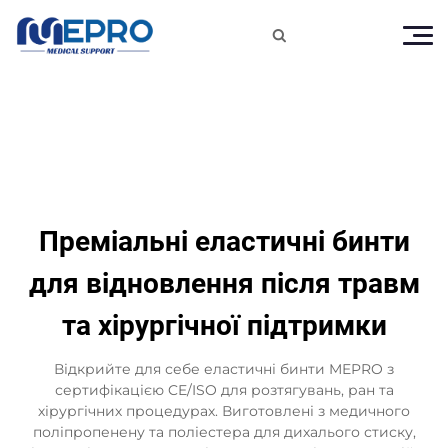

Преміальні еластичні бинти
для відновлення після травм
та хірургічної підтримки
Відкрийте для себе еластичні бинти MEPRO з
сертифікацією CE/ISO для розтягувань, ран та
хірургічних процедурах. Виготовлені з медичного
поліпропенену та поліестера для дихалього стиску,