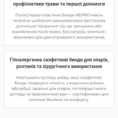
профілактики травм та першої допомоги
Полієстерові еластичні бинди MEPRO мають
потрійне шиблення самоклеючихся застіпників
для міцної підтримки під час тренувань або
відновлення після травм. Без латексу, моються і
призначені для довготривалого використання.
Гіпоалергенна салфеткові бинди для опарів,
розтинів та хірургічного використання
Невтішають чутливу шкіру, наші салфеткові
бинди поєднують м'якість з медичним рівнем
абсорбції. Ідеальні для опарів, післяхірургічного
догляду та травматичних ран — сертифіковані для
клінічної безпеки та комфорту.