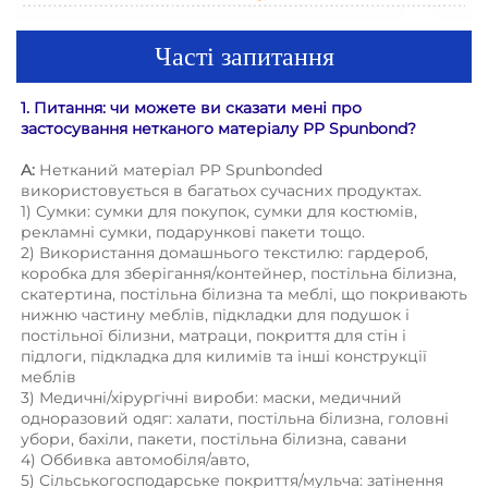
Часті запитання
1. Питання: чи можете ви сказати мені про 
застосування нетканого матеріалу PP Spunbond? 
A: 
Нетканий матеріал PP Spunbonded 
використовується в багатьох сучасних продуктах. 
1) Сумки: сумки для покупок, сумки для костюмів, 
рекламні сумки, подарункові пакети тощо. 
2) Використання домашнього текстилю: гардероб, 
коробка для зберігання/контейнер, постільна білизна, 
скатертина, постільна білизна та меблі, що покривають 
нижню частину меблів, підкладки для подушок і 
постільної білизни, матраци, покриття для стін і 
підлоги, підкладка для килимів та інші конструкції 
меблів 
3) Медичні/хірургічні вироби: маски, медичний 
одноразовий одяг: халати, постільна білизна, головні 
убори, бахіли, пакети, постільна білизна, савани 
4) Оббивка автомобіля/авто, 
5) Сільськогосподарське покриття/мульча: затінення 