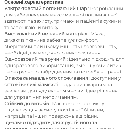
Основні характеристики:
Ультра-товстий поглинаючий шар
: Розроблений
для забезпечення максимальної поглинальної
здатності та захисту, тримаючи пацієнтів сухими
та запобігаючи витоку.
Високоякісний нетканий матеріал
: М'яка,
дихаюча тканина забезпечує комфорт,
зберігаючи при цьому міцність і довговічність,
необхідні для медичного використання.
Одноразовий та зручний
: Ідеально підходить для
одноразового використання, зменшуючи ризик
перехресного забруднення та потребу в пранні.
Опаковка навального споживання
: доступний у
оптові великі кількості
, надаючи лікарням та
закладам догляду економічно вигідне рішення
для управління нетриманням.
Стійкий до витоків
: Має водонепроникну
підкладку для захисту постільної білизни,
матраців та інших поверхонь від рідин.
Ідеально підходить для хірургічного та
медичного використання
: Ідеально підходить