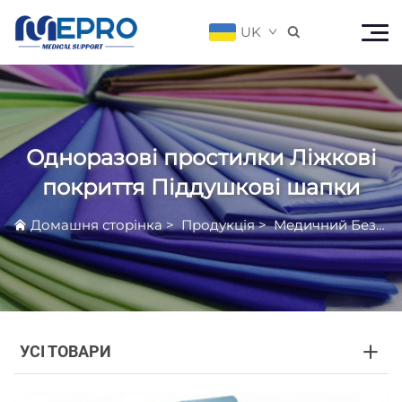
UK

Одноразові простилки Ліжкові
покриття Піддушкові шапки
Домашня сторінка
>
Продукція
>
Медичний Безвовняний Продукт
УСІ ТОВАРИ