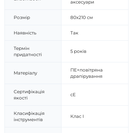
аксесуари
Розмір
80х210 см
Наявність
Так
Термін
5 років
придатності
ПЕ+повітряна
Матеріалу
драпірування
Сертифікація
сЕ
якості
Класифікація
Клас I
інструментів