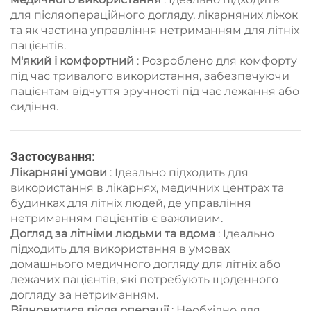
для післяопераційного догляду, лікарняних ліжок
та як частина управління нетриманням для літніх
пацієнтів.
М'який і комфортний
: Розроблено для комфорту
під час тривалого використання, забезпечуючи
пацієнтам відчуття зручності під час лежання або
сидіння.
Застосування:
Лікарняні умови
: Ідеально підходить для
використання в лікарнях, медичних центрах та
будинках для літніх людей, де управління
нетриманням пацієнтів є важливим.
Догляд за літніми людьми та вдома
: Ідеально
підходить для використання в умовах
домашнього медичного догляду для літніх або
лежачих пацієнтів, які потребують щоденного
догляду за нетриманням.
Відновитися після операції
: Необхідно для