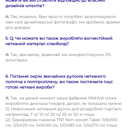
можете ви виготовляти відповідно до власних 
дизайнів клієнтів? 
A: 
Так, можемо. Вам просто потрібно запропонувати 
нам свої дизайнерські фотографії, ми зробимо зразки 
для довідки. 
5. Q: Чи можете ви також виробляти вогнестійкий 
нетканий матеріал спанбонд? 
A: 
Так, звичайно, зазвичай ми використовуємо 3% 
антипірен. 
6. Питання: окрім звичайних рулонів нетканого 
полотна з поліпропілену, ви також постачаєте інші 
готові неткані вироби? 
A: 
Так, на даний момент наша фабрика XINHUA може 
виробляти декілька товарів, деталі, як показано нижче: 
(1) Невеликий нетканий рулон для роздрібної торгівлі, 
наприклад, 7 м/ 10 м/ 20 м/ 25 м/ 50 м тощо. 
(2) Одноразова тканина TNT Non-woven Tabel: 100x100 
см, 120x120 см, 140x140 см, 120x180 см, 120x270 см тощо. 