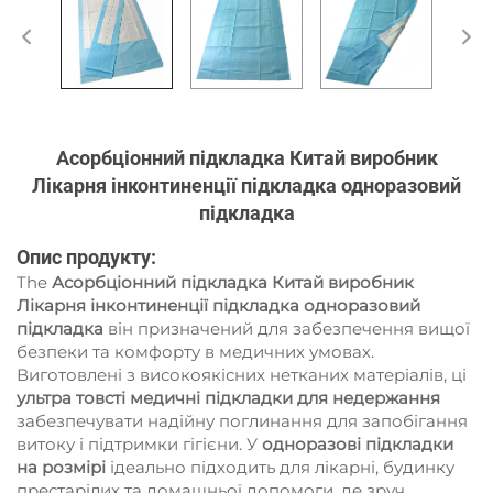
Асорбціонний підкладка Китай виробник
Лікарня інконтиненції підкладка одноразовий
підкладка
Опис продукту:
The
Асорбціонний підкладка Китай виробник
Лікарня інконтиненції підкладка одноразовий
підкладка
він призначений для забезпечення вищої
безпеки та комфорту в медичних умовах.
Виготовлені з високоякісних нетканих матеріалів, ці
ультра товсті медичні підкладки для недержання
забезпечувати надійну поглинання для запобігання
витоку і підтримки гігієни. У
одноразові підкладки
на розмірі
ідеально підходить для лікарні, будинку
престарілих та домашньої допомоги, де зруч,