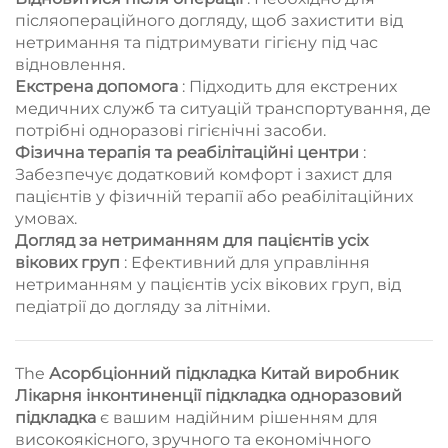
післяопераційного догляду, щоб захистити від
нетримання та підтримувати гігієну під час
відновлення.
Екстрена допомога
: Підходить для екстрених
медичних служб та ситуацій транспортування, де
потрібні одноразові гігієнічні засоби.
Фізична терапія та реабілітаційні центри
:
Забезпечує додатковий комфорт і захист для
пацієнтів у фізичній терапії або реабілітаційних
умовах.
Догляд за нетриманням для пацієнтів усіх
вікових груп
: Ефективний для управління
нетриманням у пацієнтів усіх вікових груп, від
педіатрії до догляду за літніми.
The
Асорбціонний підкладка Китай виробник
Лікарня інконтиненції підкладка одноразовий
підкладка
є вашим надійним рішенням для
високоякісного, зручного та економічного