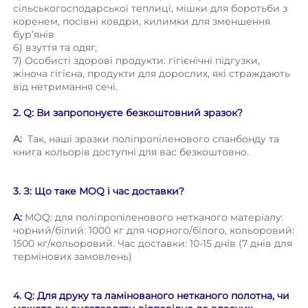
сільськогосподарської теплиці, мішки для боротьби з 
коренем, посівні ковдри, килимки для зменшення 
бур’янів 
6) взуття та одяг, 
7) Особисті здорові продукти: гігієнічні підгузки, 
жіноча гігієна, продукти для дорослих, які страждають 
від нетримання сечі. 
2. Q: Ви запропонуєте безкоштовний зразок? 
A: 
Так, наші зразки поліпропіленового спанбонду та 
книга кольорів доступні для вас безкоштовно. 
3. З: Що таке MOQ і час доставки? 
A: 
MOQ: для поліпропіленового нетканого матеріалу: 
чорний/білий: 1000 кг для чорного/білого, кольоровий: 
1500 кг/кольоровий. Час доставки: 10-15 днів (7 днів для 
термінових замовлень) 
4. Q: Для друку та ламінованого нетканого полотна, чи 