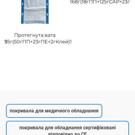
168г(18гПП+125гСАР+23гПЕ)1
покривала/пад під
й)1
ліжко
265г(85гПП+23гПЕ+125гС
покривала для медичного обладнання
покривала для обладнання сертифіковані
відповідно до CE