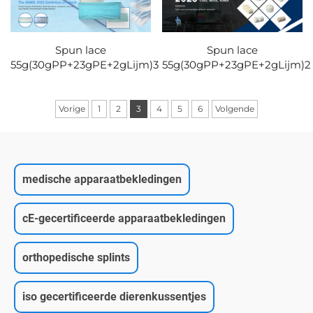
Spun lace
Spun lace
55g(30gPP+23gPE+2gLijm)3
55g(30gPP+23gPE+2gLijm)2
Vorige
1
2
3
4
5
6
Volgende
medische apparaatbekledingen
cE-gecertificeerde apparaatbekledingen
orthopedische splints
iso gecertificeerde dierenkussentjes