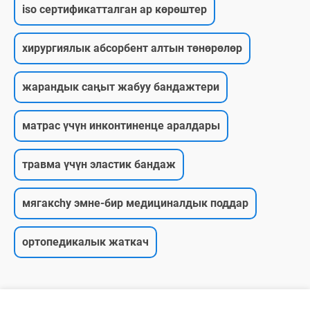
iso сертификатталган ар көрөштер
хирургиялык абсорбент алтын төнөрөлөр
жарандык саңыт жабуу бандажтери
матрас үчүн инконтиненце аралдары
травма үчүн эластик бандаж
мягакchy эмне-бир медициналдык поддар
ортопедикалык жаткач