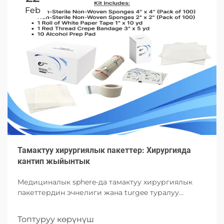
Feb
Тамактуу хирургиялык пакеттер: Хирургияда
кантип жыйынтык
Медициналык sphere-да тамактуу хирургиялык
пакеттердин эчнелиги жана turgee туралуу
окуңуз. Анын компоненттерин, таңдамаларын
жана хирургияда келешегинде артыкча мисалын
Топтуруу көрүнүш