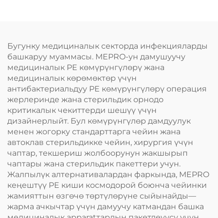
Бугунку медициналык секторда инфекцияларды
башкаруу муаммасы. MEPRO-ун дамушуучу
медициналык PE көмүрүнгүлөрү жана
медициналык көрөмөктөр үчүн
антибактериальдуу PE көмүрүнгүлөрү операция
жерлеринде жана стерильдик орнодо
критикалык чекиттерди шешүү үчүн
дизайнерлыйт. Бул көмүрүнгүлөр дамдуулук
менен жогорку стандарттарга чейин жана
автоклав стерильдикке чейин, хирургия үчүн
чаптар, текшериш жолбоорунун жакшырып
чаптары жана стерильдик пакеттери учун.
Жалпылүк алтернативалардан фаркында, MEPRO
кеңештүү PE киши космодорой боюнча чейинки
жамияттын өзгөчө төртүлөрүне сыйынайды—
жарма ачкычтар үчүн дамуучу катмандан башка
медициналык apparatтардын пакетлеуүсү үчүн