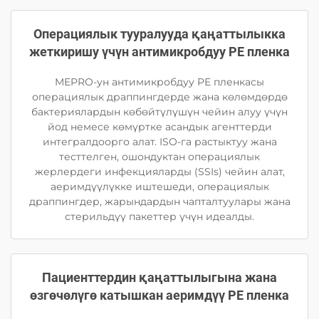
Операциялык тууралууда қаңаттылыкка
жеткиришу үчүн антимикробдуу PE пленка
MEPRO-ун антимикробдуу PE пленкасы
операциялык драппингдерде жана көлөмдөрдө
бактериялардын көбөйтүлүшүн чейин алуу үчүн
йод немесе көмүртке асандык агенттерди
интегралдоорго алат. ISO-га растыктуу жана
тесттелген, ошондуктан операциялык
жерлердеги инфекцияларды (SSIs) чейин алат,
аеримдүүлүкке иштешеди, операциялык
драппингдер, жарындардын чапталтуулары жана
стерильдүү пакеттер үчүн идеалды.
Пациенттердин қаңаттылыгына жана
өзгөчөлүгө катышкан аеримдүү PE пленка