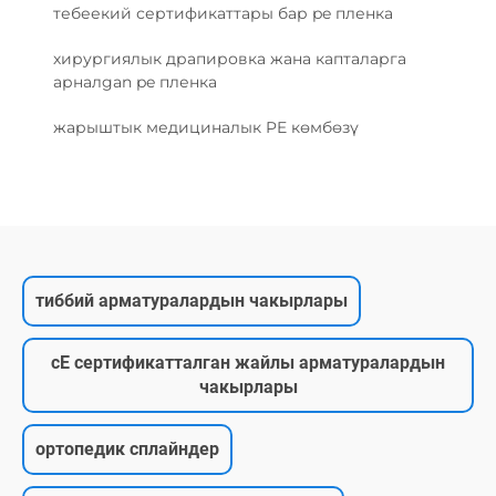
тебеекий сертификаттары бар pe пленка
хирургиялык драпировка жана капталарга
арналgan pe пленка
жарыштык медициналык PE көмбөзү
тиббий арматуралардын чакырлары
cE сертификатталган жайлы арматуралардын
чакырлары
ортопедик сплайндер