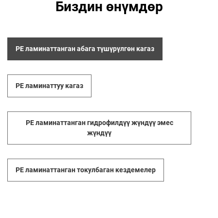
Биздин өнүмдөр
PE ламинаттанган абага түшүрүлгөн кагаз
PE ламинаттуу кагаз
PE ламинаттанган гидрофилдүү жүндүү эмес
жүндүү
PE ламинаттанган токулбаган кездемелер