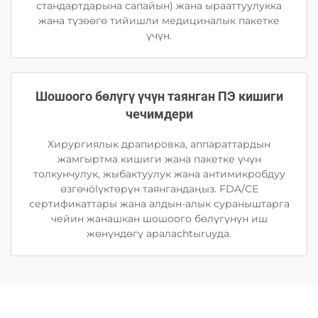
стандартдарына сапайын) жана ырааттуулукка
жана түзөөгө тийишли медициналык пакетке
үчүн.
Шошоого бөлүгү үчүн таянган ПЭ кишиги
чечимдери
Хирургиялык драпировка, аппараттардын
жамгыртма кишиги жана пакетке үчүн
толкунчулук, жыбактуулук жана антимикробдуу
өзгөчölүктөрүн таянгандаңыз. FDA/CE
сертификаттары жана алдын-алык сураныштарга
чейин жанашкан шошоого бөлүгүнүн иш
жөнүндөгү араласhtыruуда.