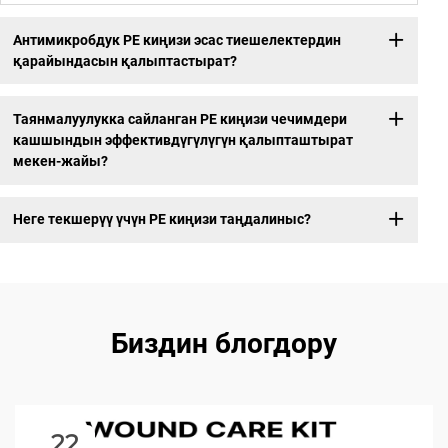
Антимикробдук PE киңизи эсас тиешелектердин
қарайындасын қалыптастырат?
Таянмалуулукка сайланган PE киңизи чечимдери
кашшындын эффективдүгүлүгүн қалыпташтырат
мекен-жайы?
Неге текшерүү үчүн PE киңизи таңдалиныс?
Биздин блогдору
22