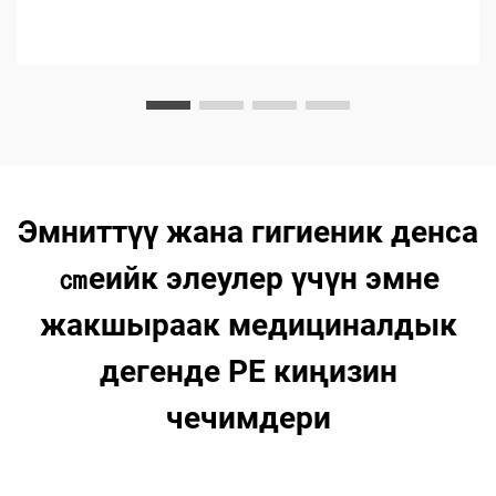
окуңуз.
Эмниттүү жана гигиеник денса
㎝еийк элеулер үчүн эмне
жакшыраак медициналдык
дегенде PE киңизин
чечимдери