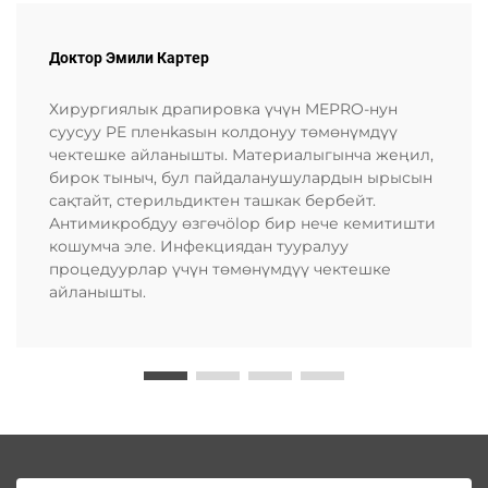
Доктор Эмили Картер
Хирургиялык драпировка үчүн MEPRO-нун
суусуу PE пленkasын колдонуу төмөнүмдүү
чектешке айланышты. Материалыгынча жеңил,
бирок тыныч, бул пайдаланушулардын ырысын
сақтайт, стерильдиктен ташкак бербейт.
Антимикробдуу өзгөчölор бир нече кемитишти
кошумча эле. Инфекциядан тууралуу
процедуурлар үчүн төмөнүмдүү чектешке
айланышты.