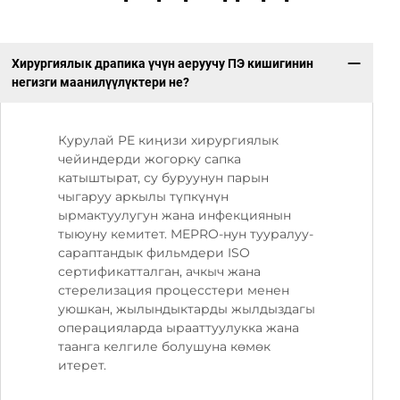
Хирургиялык драпика үчүн аеруучу ПЭ кишигинин
негизги маанилүүлүктери не?
Курулай PE киңизи хирургиялык
чейиндерди жогорку сапка
катыштырат, су буруунун парын
чыгаруу аркылы түпкүнүн
ырмактуулугун жана инфекциянын
тыюуну кемитет. MEPRO-нун тууралуу-
сараптандык фильмдери ISO
сертификатталган, ачкыч жана
стерелизация процесстери менен
уюшкан, жылындыктарды жылдыздагы
операцияларда ырааттуулукка жана
таанга келгиле болушуна көмөк
итерет.