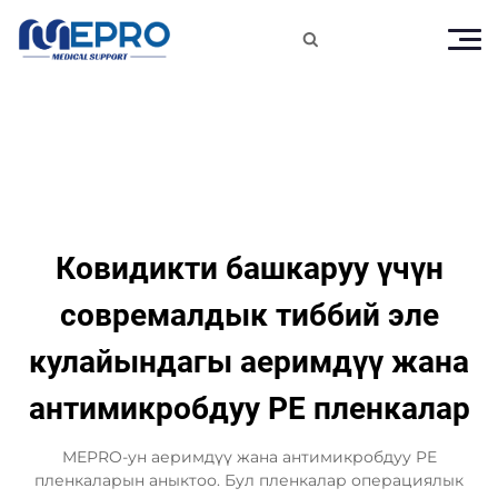

Ковидикти башкаруу үчүн
совремалдык тиббий эле
кулайындагы аеримдүү жана
антимикробдуу PE пленкалар
MEPRO-ун аеримдүү жана антимикробдуу PE
пленкаларын аныктоо. Бул пленкалар операциялык