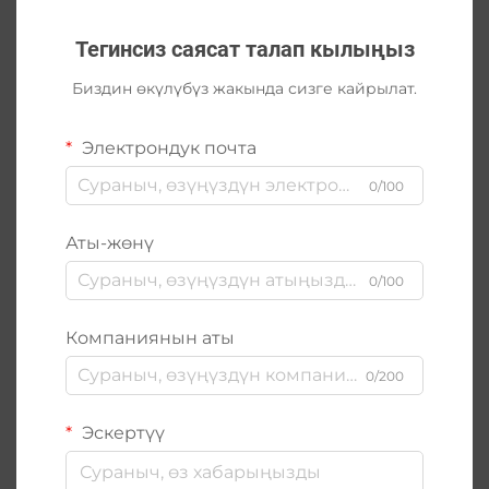
Тегинсиз саясат талап кылыңыз
Биздин өкүлүбүз жакында сизге кайрылат.
Электрондук почта
0/100
Аты-жөнү
0/100
Компаниянын аты
0/200
Эскертүү