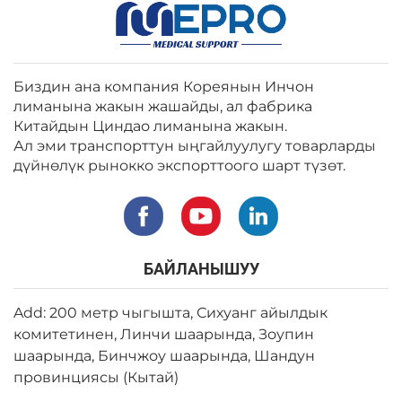
Биздин ана компания Кореянын Инчон
лиманына жакын жашайды, ал фабрика
Китайдын Циндао лиманына жакын.
Ал эми транспорттун ыңгайлуулугу товарларды
дүйнөлүк рынокко экспорттоого шарт түзөт.
БАЙЛАНЫШУУ
Add: 200 метр чыгышта, Сихуанг айылдык
комитетинен, Линчи шаарында, Зоупин
шаарында, Бинчжоу шаарында, Шандун
провинциясы (Кытай)