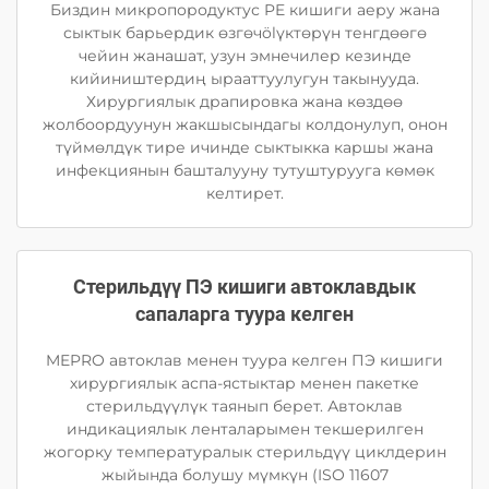
Биздин микропородуктус PE кишиги аеру жана
сыктык барьердик өзгөчölүктөрүн тенгдөөгө
чейин жанашат, узун эмнечилер кезинде
кийиништердиң ырааттуулугун такынууда.
Хирургиялык драпировка жана көздөө
жолбоордуунун жакшысындагы колдонулуп, онон
түймөлдүк тире ичинде сыктыкка каршы жана
инфекциянын башталууну тутуштурууга көмөк
келтирет.
Стерильдүү ПЭ кишиги автоклавдык
сапаларга туура келген
MEPRO автоклав менен туура келген ПЭ кишиги
хирургиялык аспа-ястыктар менен пакетке
стерильдүүлүк таянып берет. Автоклав
индикациялык ленталарымен текшерилген
жогорку температуралык стерильдүү циклдерин
жыйында болушу мүмкүн (ISO 11607