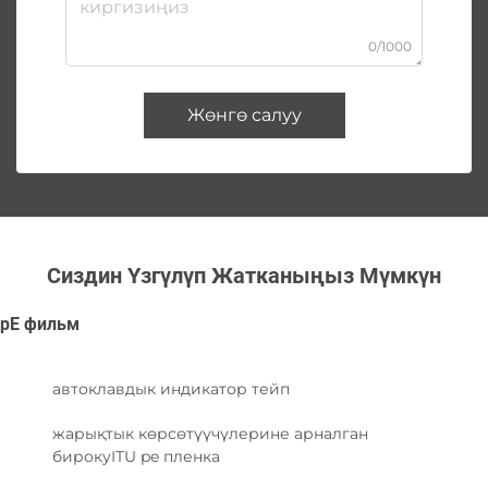
0/1000
Жөнгө салуу
Сиздин Үзгүлүп Жатканыңыз Мүмкүн
pE фильм
автоклавдык индикатор тейп
жарықтык көрсөтүүчүлерине арналган
бирокуITU pe пленка