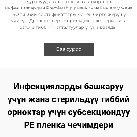
тууралууда қаңаттылыкка жеткириши,
инфекциялардын Premiership ризикин чейин алуу жана
ISO тиббий сертификаттары менен бирге жүрүшү
мүмкүн. Драппингдер, стерильдик пакеттери жана
өзгөчө тиббий чапталтуулар үчүн идеалды.
Баа суроо
Инфекцияларды башкаруу
үчүн жана стерильдүү тиббий
орноктар үчүн субсекциондуу
PE пленка чечимдери