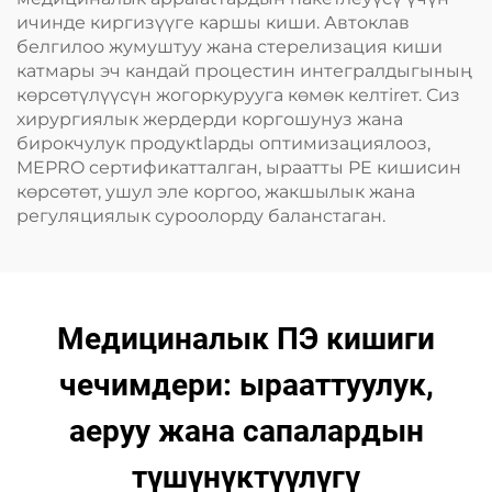
ичинде киргизүүге каршы киши. Автоклав
белгилоо жумуштуу жана стерелизация киши
катмары эч кандай процестин интегралдыгының
көрсөтүлүүсүн жогоркурууга көмөк келтirет. Сиз
хирургиялык жердерди коргошунуз жана
бирокчулук продукtlарды оптимизациялооз,
MEPRO сертификатталган, ыраатты PE кишисин
көрсөтөт, ушул эле коргоо, жакшылык жана
регуляциялык суроолорду баланстаган.
Медициналык ПЭ кишиги
чечимдери: ырааттуулук,
аеруу жана сапалардын
түшүнүктүүлүгү