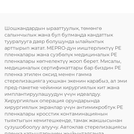
Шошкандардын ырааттуулык, төмөнгө
салынчылык жана бул булмаңда кандаттык
тууралууга даяр болушунда ылайыктык
арттырып жатат. MEPRO-дун ииштерликтүү PE
пленкалары жана сузбөлүк медициналык PE
пленкалары көпчелектүү жооп берет. Мисалы,
медициналык сертификаттары бар биздин PE
пленка этилен оксид менен гамма
стерелизацияга уюшкан экенин карабыз, ал эми
пред-пакетке чейинки хирургиялык кит жана
имплантируулашуудун үчүн идеалдуу.
Хирургиялык операция орундарында
хирургиялык экранлар үчүн антимикробтук PE
пленкалары кросстик контаминациянын
тыяктыгын кемитешкенде, тамак жакшысынан
сузушобоолуу алуучу. Автоклав стерелизациясы
пленка катыштарымен жыйынталганда,