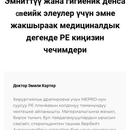
Эмниттүү жана гигиеник денса
㎝еийк элеулер үчүн эмне
жакшыраак медициналдык
дегенде PE киңизин
чечимдери
Доктор Эмили Картер
Хирургиялык драпировка үчүн MEPRO-нун
суусуу PE пленkasын колдонуу төмөнүмдүү
чектешке айланышты. Материалыгынча жеңил,
бирок тыныч, бул пайдаланушулардын ырысын
сақтайт, стерильдиктен ташкак бербейт.
Антимикробдуу өзгөчölор бир нече кемитишти