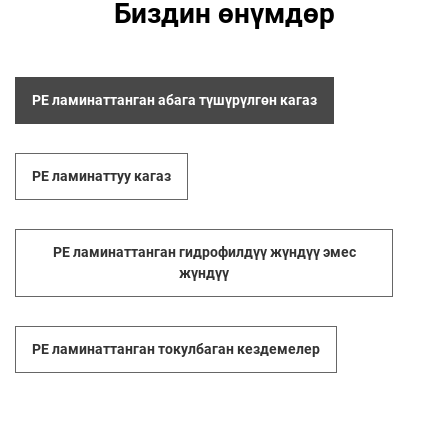
Биздин өнүмдөр
PE ламинаттанган абага түшүрүлгөн кагаз
PE ламинаттуу кагаз
PE ламинаттанган гидрофилдүү жүндүү эмес
жүндүү
PE ламинаттанган токулбаган кездемелер