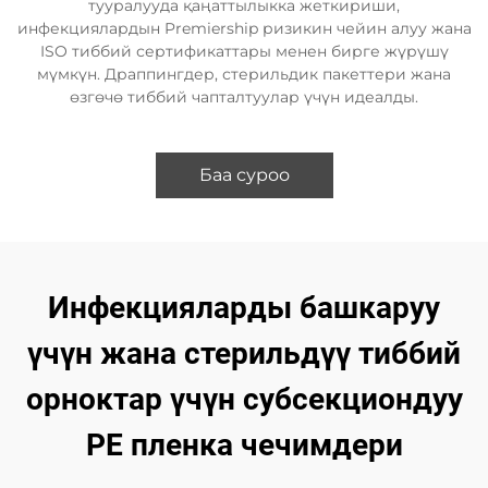
тууралууда қаңаттылыкка жеткириши,
инфекциялардын Premiership ризикин чейин алуу жана
ISO тиббий сертификаттары менен бирге жүрүшү
мүмкүн. Драппингдер, стерильдик пакеттери жана
өзгөчө тиббий чапталтуулар үчүн идеалды.
Баа суроо
Инфекцияларды башкаруу
үчүн жана стерильдүү тиббий
орноктар үчүн субсекциондуу
PE пленка чечимдери