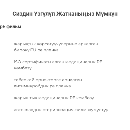
Сиздин Үзгүлүп Жатканыңыз Мүмкүн
pE фильм
жарықтык көрсөтүүчүлерине арналган
бирокуITU pe пленка
iSO сертификаты алган медициналык PE
көмбөзү
тебеекий өрнөктерге арналган
антимикробдык pe пленка
жарыштык медициналык PE көмбөзү
автоклавдык стерилизация филм жумултуу