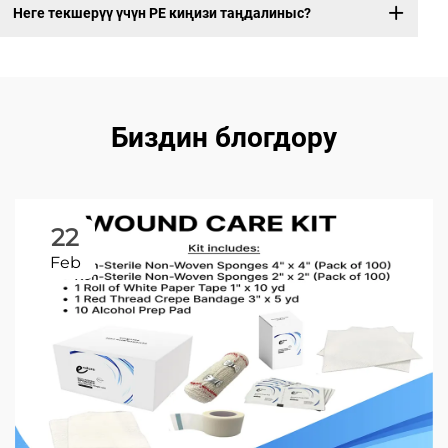
Неге текшерүү үчүн PE киңизи таңдалиныс?
Биздин блогдору
22
Feb