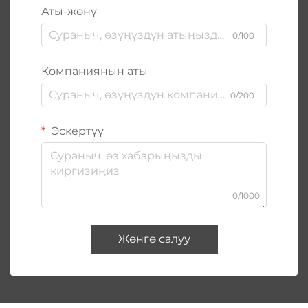
Аты-жөнү
0/100
Компаниянын аты
0/200
Эскертүү
0/1000
Жөнгө салуу