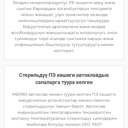
Биздин микропородуктус PE кишиги аеру жана
сыктык барьердик өзгөчölүктөрүн тенгдөөгө
чейин жанашат, узун эмнечилер кезинде
кийиништердиң ырааттуулугун такынууда.
Хирургиялык драпировка жана көздөө
жолбоордуунун жакшысындагы колдонулуп, онон
түймөлдүк тире ичинде сыктыкка каршы жана
инфекциянын башталууну тутуштурууга көмөк
келтирет.
Стерильдүү ПЭ кишиги автоклавдык
сапаларга туура келген
MEPRO автоклав менен туура келген ПЭ кишиги
хирургиялык аспа-ястыктар менен пакетке
стерильдүүлүк таянып берет. Автоклав
индикациялык ленталарымен текшерилген
жогорку температуралык стерильдүү циклдерин
жыйында болушу мүмкүн (ISO 11607