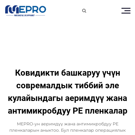

Ковидикти башкаруу үчүн
совремалдык тиббий эле
кулайындагы аеримдүү жана
антимикробдуу PE пленкалар
MEPRO-ун аеримдүү жана антимикробдуу PE
пленкаларын аныктоо. Бул пленкалар операциялык