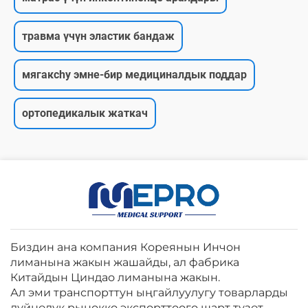
травма үчүн эластик бандаж
мягакchy эмне-бир медициналдык поддар
ортопедикалык жаткач
Биздин ана компания Кореянын Инчон
лиманына жакын жашайды, ал фабрика
Китайдын Циндао лиманына жакын.
Ал эми транспорттун ыңгайлуулугу товарларды
дүйнөлүк рынокко экспорттоого шарт түзөт.