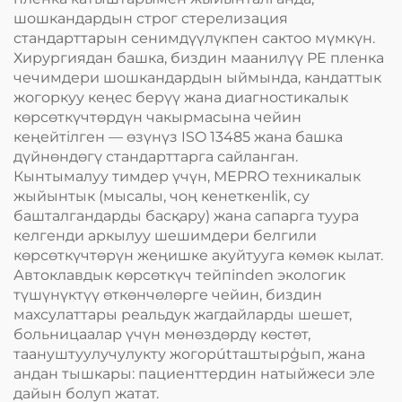
шошкандардын строг стерелизация
стандарттарын сенимдүүлүкпен сактоо мүмкүн.
Хирургиядан башка, биздин маанилүү PE пленка
чечимдери шошкандардын ыймында, кандаттык
жогоркуу кеңес берүү жана диагностикалык
көрсөткүчтөрдүн чакырмасына чейин
кеңейтілген — өзүнүз ISO 13485 жана башка
дүйнөндөгү стандарттарга сайланган.
Кынтымалуу тимдер үчүн, MEPRO техникалык
жыйынтык (мысалы, чоң кенеткенlik, су
башталгандарды басқару) жана сапарга туура
келгенди аркылуу шешимдери белгили
көрсөткүчтөрүн жеңишке акуйтууга көмөк кылат.
Автоклавдык көрсөткүч тейпinden экологик
түшүнүктүү өткөнчөлөрге чейин, биздин
махсулаттары реальдук жагдайларды шешет,
больницаалар үчүн мөнөздөрдү көстөт,
таануштуулучулукту жогорútташтырģып, жана
андан тышкары: пациенттердин натыйжеси эле
дайын болуп жатат.