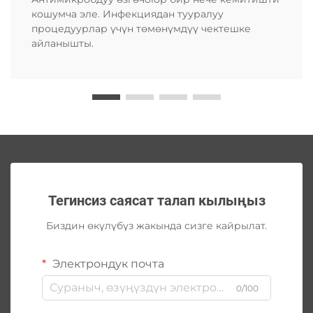
кошумча эле. Инфекциядан тууралуу
процедуурлар үчүн төмөнүмдүү чектешке
айланышты.
Тегинсиз саясат талап кылыңыз
Биздин өкүлүбүз жакында сизге кайрылат.
Электрондук почта
0/100