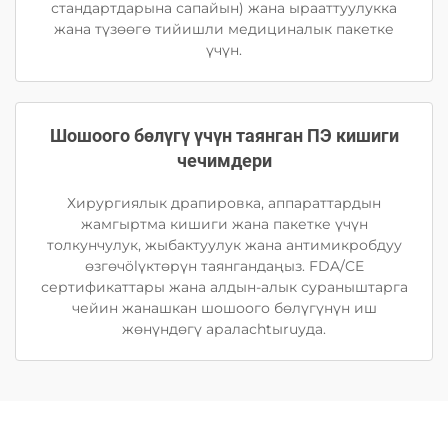
стандартдарына сапайын) жана ырааттуулукка
жана түзөөгө тийишли медициналык пакетке
үчүн.
Шошоого бөлүгү үчүн таянган ПЭ кишиги
чечимдери
Хирургиялык драпировка, аппараттардын
жамгыртма кишиги жана пакетке үчүн
толкунчулук, жыбактуулук жана антимикробдуу
өзгөчölүктөрүн таянгандаңыз. FDA/CE
сертификаттары жана алдын-алык сураныштарга
чейин жанашкан шошоого бөлүгүнүн иш
жөнүндөгү араласhtыruуда.