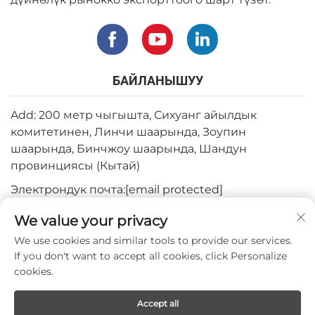
БАЙЛАНЫШУУ
Add: 200 метр чыгышта, Сихуанг айылдык
комитетинен, Линчи шаарында, Зоупин
шаарында, Бинчжоу шаарында, Шандун
провинциясы (Кытай)
Электрондук почта:
[email protected]
Тел:
+82-3180427370
We value your privacy
Телефон:
+86-15564344404
We use cookies and similar tools to provide our services.
If you don't want to accept all cookies, click Personalize
WhatsApp:
+82-1022396668
cookies.
Accept all
Copyright © 2024 by Mepro Medical Co.,Ltd.