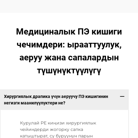
Медициналык ПЭ кишиги
чечимдери: ырааттуулук,
аеруу жана сапалардын
түшүнүктүүлүгү
Хирургиялык драпика үчүн аеруучу ПЭ кишигинин
негизги маанилүүлүктери не?
Курулай PE киңизи хирургиялык
чейиндерди жогорку сапка
катыштырат, су буруунун парын