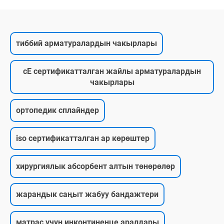
тиббий арматуралардын чакырлары
cE сертификатталган жайлы арматуралардын
чакырлары
ортопедик сплайндер
iso сертификатталган ар көрөштер
хирургиялык абсорбент алтын төнөрөлөр
жарандык саңыт жабуу бандажтери
матрас үчүн инконтиненце аралдары