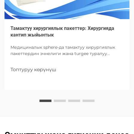
Тамактуу хирургиялык пакеттер: Хирургияда
кантип жыйынтык
Медициналык sphere-да тамактуу хирургиялык
пакеттердин эчнелиги жана turgee туралуу
окуңуз. Анын компоненттерин, таңдамаларын
жана хирургияда келешегинде артыкча мисалын
Топтуруу көрүнүш
окуңуз.