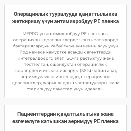
Операциялык тууралууда қаңаттылыкка
жеткиришу үчүн антимикробдуу PE пленка
MEPRO-ун антимикробдуу PE пленкасы
операциялык драппингдерде жана көлөмдөрдө
бактериялардын көбөйтүлүшүн чейин алуу үчүн
йод немесе көмүртке асандык агенттерди
интегралдоорго алат. ISO-га растыктуу жана
тесттелген, ошондуктан операциялык
жерлердеги инфекцияларды (SSIs) чейин алат,
аеримдүүлүкке иштешеди, операциялык
драппингдер, жарындардын чапталтуулары жана
стерильдүү пакеттер үчүн идеалды.
Пациенттердин қаңаттылыгына жана
өзгөчөлүгө катышкан аеримдүү PE пленка