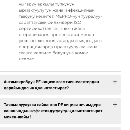
чыгаруу аркылы түпкүнүн
ырмактуулугун жана инфекциянын
тыюуну кемитет. MEPRO-нун тууралуу-
сараптандык фильмдери ISO
сертификатталган, ачкыч жана
стерелизация процесстери менен
уюшкан, жылындыктарды жылдыздагы
операцияларда ырааттуулукка жана
таанга келгиле болушуна көмөк
итерет.
Антимикробдук PE киңизи эсас тиешелектердин
қарайындасын қалыптастырат?
Таянмалуулукка сайланган PE киңизи чечимдери
кашшындын эффективдүгүлүгүн қалыпташтырат
мекен-жайы?