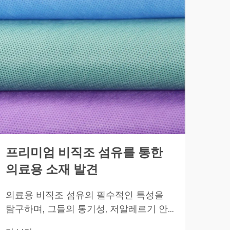
프리미엄 비직조 섬유를 통한
일
의료용 소재 발견
레
의료용 비직조 섬유의 필수적인 특성을
우수
탐구하며, 그들의 통기성, 저알레르기 안
대비
전성 및 내구성을 강조합니다. 수술 가운,
을 