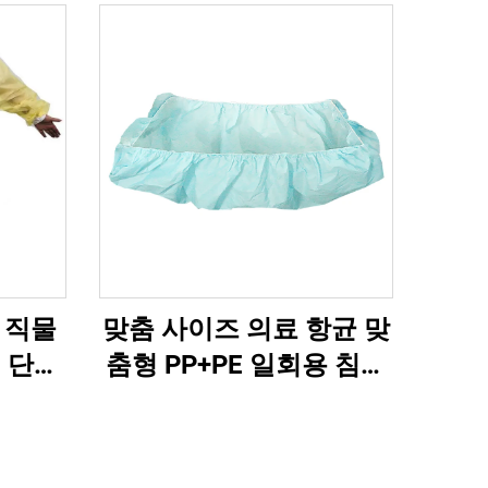
비 직물
맞춤 사이즈 의료 항균 맞
 단절
춤형 PP+PE 일회용 침구
비직물 일회용 파란색 병
원용 일회용 침구