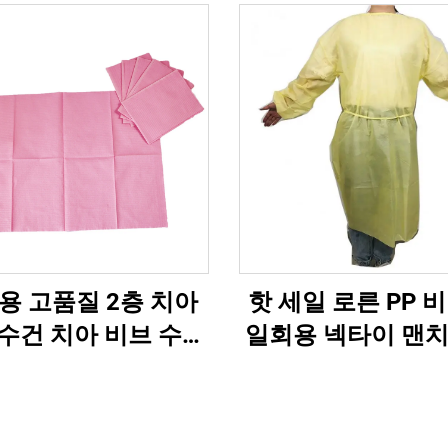
용 고품질 2층 치아
핫 세일 로른 PP 
수건 치아 비브 수건
일회용 넥타이 맨치
치아 꿰매기 패드
복