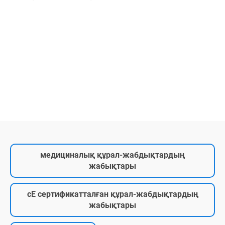
медициналық құрал-жабдықтардың
жабықтары
cE сертификатталған құрал-жабдықтардың
жабықтары