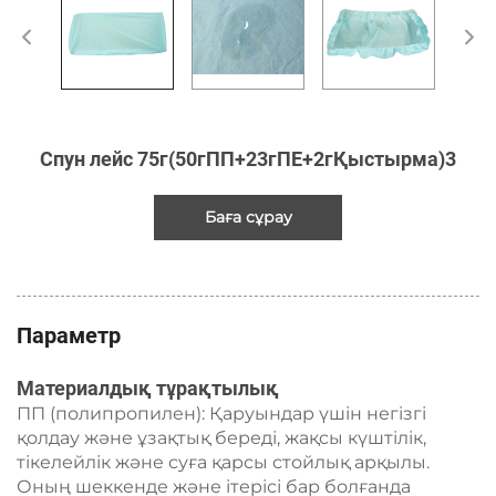
Спун лейс 75г(50гПП+23гПЕ+2гҚыстырма)3
Баға сұрау
Параметр
Материалдық тұрақтылық
ПП (полипропилен): Қаруындар үшін негізгі
қолдау және ұзақтық береді, жақсы күштілік,
тікелейлік және суға қарсы стойлық арқылы.
Оның шеккенде және ітерісі бар болғанда