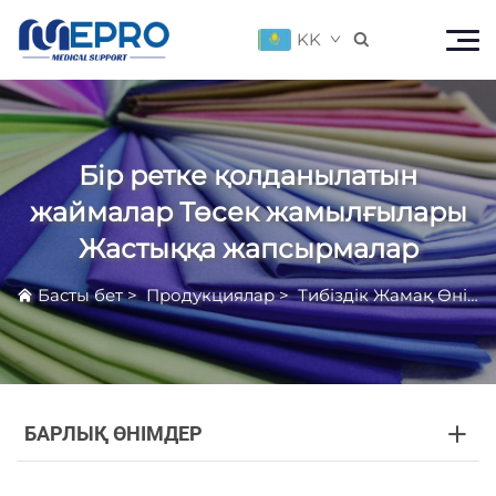
KK

Бір ретке қолданылатын
жаймалар Төсек жамылғылары
Жастыққа жапсырмалар
Басты бет
>
Продукциялар
>
Тибіздік Жамақ Өнімдері
БАРЛЫҚ ӨНІМДЕР