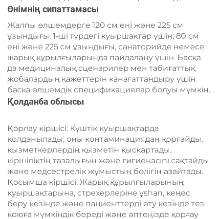
Өнімнің сипаттамасы
Жалпы өлшемдерге 120 см ені және 225 см
ұзындығы, 1-ші түрдегі куыршақтар үшін; 80 см
ені және 225 см ұзындығы, санаторийде немесе
жарық құрылғыларында пайдалану үшін. Басқа
да медициналық сценарилер мен табиғаттық
жобалардың қажеттерін канағаттандыру үшін
басқа өлшемдік спецификациялар болуы мүмкін.
Қолданба облысы
Қорлау кіршісі: Күштік куыршақтарда
қолданылады, оны контаминациядан қорғайды,
қызметкерлердің қызметін қысқартады,
кіршіліктің тазалығын және гигиенасını сақтайды
және медсестрелік жұмыстың бөлігін азайтады.
Қосымша кіршісі: Жарық құрылғыларының
куыршақтарына, стрехерлеріне ұshan, кеңес
беру кезінде және пациенттерді өту кезінде тез
қоюға мүмкіндік береді және әптеңізде қорғау