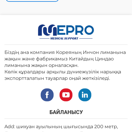
Біздің ана компания Кореяның Инчон лиманына
жақын және фабрикамыз Китайдың Циндао
лиманына жақын орналасқан.
Көлік құралдары арқылы дүниежүзілік нарыққа
экспортталатын тауарлар оңай жеткізіледі.
БАЙЛАНЫСУ
Add: шихуан ауылының шығысында 200 метр,