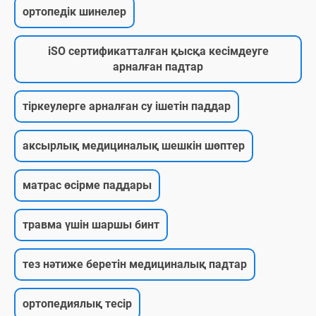
ортопедік шинелер
iSO сертификатталған қысқа кесімдеуге
арналған падтар
тіркеулерге арналған су ішетін паддар
аксырлық медициналық шешкін шөптер
матрас өсірме паддары
травма үшін шаршы бинт
тез нәтиже беретін медициналық падтар
ортопедиялық тесір