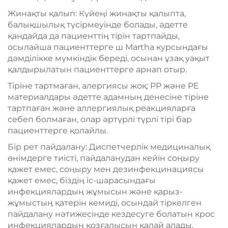
Жинақты қалып: Күйеңі жинақты қалыпта,
балықшылық түсірмеуінде болады, әдетте
қандайда да пациенттің тірін тартпайды,
осылайша пациенттерге ш Martha курсындағы
дәмділікке мүмкіндік береді, осынан ұзақ уақыт
қалдырылатын пациенттерге арнап отыр.
Тіріне тартмаған, алергиясы жоқ: PP және PE
материалдары әдетте адамның денесіне тіріне
тартпаған және аллергиялық реакцияларға
себеп болмаған, олар әртүрлі түрлі тірі бар
пациенттерге қолайлы.
Бір рет пайдалану: Диспетчерлік медициналық
өнімдерге тиісті, пайдаланудан кейін соңыру
қажет емес, соңыру мен дезинфекцинациясы
қажет емес, біздің іс-шарасындағы
инфекциялардың жұмысын және қарыз-
жұмыстың қатерін кемиді, осындай тіркелген
пайдалану нәтижесінде кездесуге болатын крос
инфекциялардың қозғалысын қалай алады.