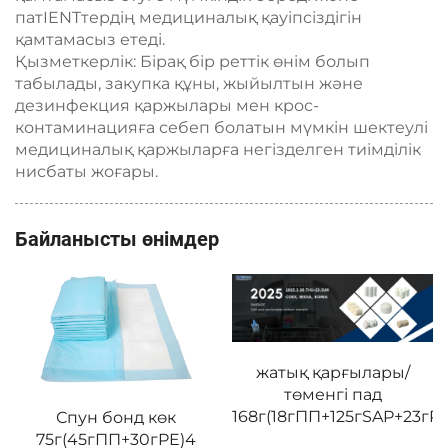
патIENTтердің медициналық қауіпсіздігін
қамтамасыз етеді.
Қызметкерлік: Бірақ бір реттік өнім болып
табылады, закупка құны, жыйылтын және
дезинфекция қаржылары мен крос-
контаминацияға себеп болатын мүмкін шектеулі
медициналық қаржыларға негізделген тиімділік
нисбаты жоғары.
Байланысты өнімдер
жатық қарғылары/
төменгі пад
168г(18гПП+125гSAP+23гPE
Спун бонд көк
75г(45гПП+30гPE)4