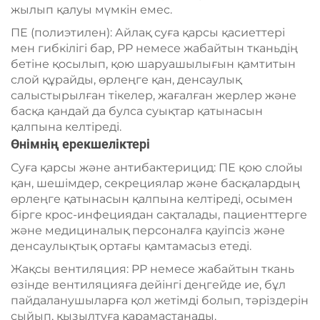
жылып қалуы мүмкін емес.
ПЕ (полиэтилен): Айлақ суға қарсы қасиеттері
мен гибкілігі бар, PP немесе жабайтын тканьдің
бетіне қосылып, қою шаруашылығын қамтитын
слой құрайды, өрлеңге қан, денсаулық
салыстырылған тікелер, жағалған жерлер және
басқа қандай да булса суықтар қатынасын
қалпына келтіреді.
Өнімнің ерекшеліктері
Суға қарсы және антибактерицид: ПЕ қою слойы
қан, шешімдер, секрециялар және басқалардың
өрлеңге қатынасын қалпына келтіреді, осымен
бірге крос-инфециядан сақталады, пациенттерге
және медициналық персоналға қауіпсіз және
денсаулықтық ортағы қамтамасыз етеді.
Жақсы вентиляция: PP немесе жабайтын ткань
өзінде вентиляцияға дейінгі деңгейде ие, бұл
пайдаланушыларға қол жетімді болып, тәріздерін
сыйып, қызылтуға қарамастанады.