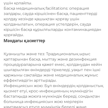
үшін қолайлы.
Басқа медициналық facilitations: операция
залдары, сауда кіршісінен басқа, пациенттерді
қолдау кезінде қашықтан қорғау үшін
қолданылатын, операция үстелдерін, сауда
кіршісін басқа құрылғыларды контаминациядан
қорғайды.
Мәндағы қасиеттер
Қуанышты және тез: Традиционалық ырыс
қаптарынан басқа, мыттау және дезинфекция
процедураларына қажет емес, қолданудан кейін
шығарылған өнімдерді тіркеледі, уақыт пен ішкі
қаржыны сақтайды және медициналық жұмыс
еффективдігін арттырады.
Инфекциясын жою: Бұл өнімдердің қолданыстық
қызмет етуі, крос-инфекцияның мүмкіндігін
бастапқыда жоюға мүмкіндік береді, сондықтан
больница инфекциясын жою мерлерін
қамтамасыз етуге мүмкіндік береді және