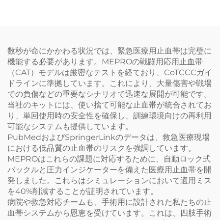
数秒が命にかかわる状況では、緊急医療用止血帯は完璧に
機能する必要があります。MEPROの戦闘用応用止血帯
（CAT）モデルは厳密なテストを経ており、CoTCCCガイ
ドラインに準拠しています。これにより、大量傷害や戦場
での負傷などの重要なシナリオで迅速な展開が可能です。
当社のキットには、使い捨て可能な止血帯が統合されてお
り、単回使用時の安全性を確保し、訓練環境向けの再利用
可能なシステムも提供しています。
PubMedおよびSpringerLinkのデータは、救急医療現場
における低品質の止血帯のリスクを強調しています。
MEPROはこれらの課題に対応するために、自動ロック式
バックルと圧力インジケーターを備えた医療用止血帯を開
発しました。これらはシミュレーションにおいて適用ミス
を40%削減することが証明されています。
病院や救急対応チームも、手術用に設計された私たちの止
血帯システムから恩恵を受けています。これは、四肢手術