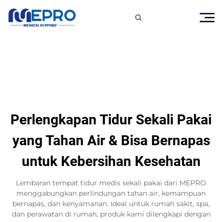

Perlengkapan Tidur Sekali Pakai
yang Tahan Air & Bisa Bernapas
untuk Kebersihan Kesehatan
Lembaran tempat tidur medis sekali pakai dari MEPRO
menggabungkan perlindungan tahan air, kemampuan
bernapas, dan kenyamanan. Ideal untuk rumah sakit, spa,
dan perawatan di rumah, produk kami dilengkapi dengan