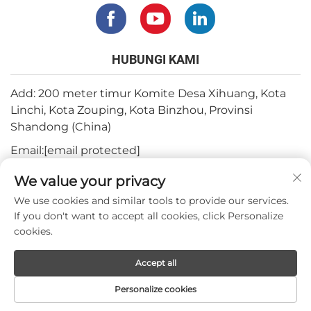
HUBUNGI KAMI
Add: 200 meter timur Komite Desa Xihuang, Kota
Linchi, Kota Zouping, Kota Binzhou, Provinsi
Shandong (China)
Email:
[email protected]
Tel:
+82-3180427370
We value your privacy
Telepon:
+86-15564344404
We use cookies and similar tools to provide our services.
If you don't want to accept all cookies, click Personalize
WhatsApp:
+82-1022396668
cookies.
Accept all
Hak cipta © 2024 oleh Mepro Medical Co., Ltd.
Personalize cookies