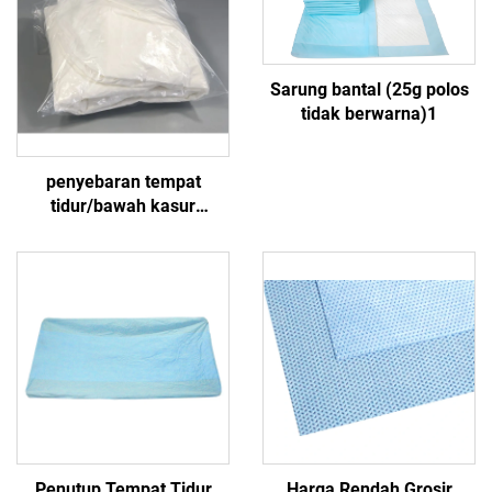
Sarung bantal (25g polos
tidak berwarna)1
penyebaran tempat
tidur/bawah kasur
265g(85gPP+23gPE+125gSAP+30gPP)4
Penutup Tempat Tidur
Harga Rendah Grosir