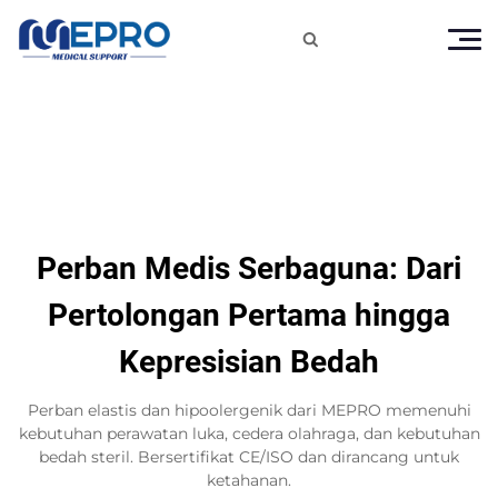

Perban Medis Serbaguna: Dari
Pertolongan Pertama hingga
Kepresisian Bedah
Perban elastis dan hipoolergenik dari MEPRO memenuhi
kebutuhan perawatan luka, cedera olahraga, dan kebutuhan
bedah steril. Bersertifikat CE/ISO dan dirancang untuk
ketahanan.