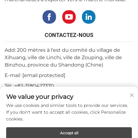
CONTACTEZ-NOUS
Add: 200 mètres à l'est du comité du village de
Xihuang, ville de Linchi, ville de Zouping, ville de
Binzhou, province du Shandong (Chine)
E-mail :
[email protected]
Tél. :
+82-3180427370
We value your privacy
Téléphone :
+86-15564344404
We use cookies and similar tools to provide our services.
WhatsApp :
+82-1022396668
If you don't want to accept all cookies, click Personalize
cookies.
Droits d'auteur © 2024 par Mepro Medical Co.,Ltd.
Accept all