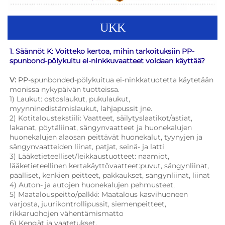
UKK
1. Säännöt K: Voitteko kertoa, mihin tarkoituksiin PP-
spunbond-pölykuitu ei-ninkkuvaatteet voidaan käyttää? 
V: 
PP-spunbonded-pölykuitua ei-ninkkatuotetta käytetään 
monissa nykypäivän tuotteissa. 
1) Laukut: ostoslaukut, pukulaukut, 
myynninedistämislaukut, lahjapussit jne. 
2) Kotitaloustekstiili: Vaatteet, säilytyslaatikot/astiat, 
lakanat, pöytäliinat, sängynvaatteet ja huonekalujen 
huonekalujen alaosan peittävät huonekalut, tyynyjen ja 
sängynvaatteiden liinat, patjat, seinä- ja latti 
3) Lääketieteelliset/leikkaustuotteet: naamiot, 
lääketieteellinen kertakäyttövaatteet:puvut, sängynliinat, 
päälliset, kenkien peitteet, pakkaukset, sängynliinat, liinat 
4) Auton- ja autojen huonekalujen pehmusteet, 
5) Maatalouspeitto/palkki: Maatalous kasvihuoneen 
varjosta, juurikontrollipussit, siemenpeitteet, 
rikkaruohojen vähentämismatto 
6) Kengät ja vaatetukset, 