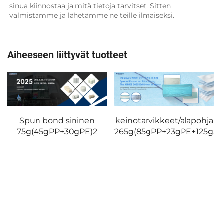
sinua kiinnostaa ja mitä tietoja tarvitset. Sitten 
valmistamme ja lähetämme ne teille ilmaiseksi. 
Aiheeseen liittyvät tuotteet
keinotarvikkeet/alapohja
265g(85gPP+23gPE+125gSAP+30gPP)3
Siirtopohja
(120gPP+18gPE+125gSAP+1