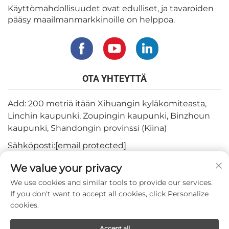
Käyttömahdollisuudet ovat edulliset, ja tavaroiden
pääsy maailmanmarkkinoille on helppoa.
OTA YHTEYTTÄ
Add: 200 metriä itään Xihuangin kyläkomiteasta,
Linchin kaupunki, Zoupingin kaupunki, Binzhoun
kaupunki, Shandongin provinssi (Kiina)
Sähköposti:
[email protected]
Puh:
+82-3180427370
We value your privacy
Puhelin:
+86-15564344404
We use cookies and similar tools to provide our services.
If you don't want to accept all cookies, click Personalize
Whatsapp:
+82-1022396668
cookies.
Accept all