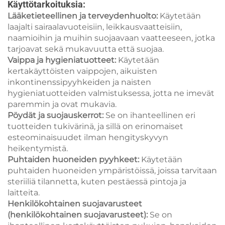
Käyttötarkoituksia:
Lääketieteellinen ja terveydenhuolto:
Käytetään
laajalti sairaalavuoteisiin, leikkausvaatteisiin,
naamioihin ja muihin suojaavaan vaatteeseen, jotka
tarjoavat sekä mukavuutta että suojaa.
Vaippa ja hygieniatuotteet:
Käytetään
kertakäyttöisten vaippojen, aikuisten
inkontinenssipyyhkeiden ja naisten
hygieniatuotteiden valmistuksessa, jotta ne imevät
paremmin ja ovat mukavia.
Pöydät ja suojauskerrot:
Se on ihanteellinen eri
tuotteiden tukivärinä, ja sillä on erinomaiset
esteominaisuudet ilman hengityskyvyn
heikentymistä.
Puhtaiden huoneiden pyyhkeet:
Käytetään
puhtaiden huoneiden ympäristöissä, joissa tarvitaan
steriiliä tilannetta, kuten pestäessä pintoja ja
laitteita.
Henkilökohtainen suojavarusteet
(henkilökohtainen suojavarusteet):
Se on