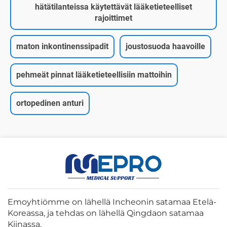
hätätilanteissa käytettävät lääketieteelliset
rajoittimet
maton inkontinenssipadit
joustosuoda haavoille
pehmeät pinnat lääketieteellisiin mattoihin
ortopedinen anturi
Emoyhtiömme on lähellä Incheonin satamaa Etelä-
Koreassa, ja tehdas on lähellä Qingdaon satamaa
Kiinassa.