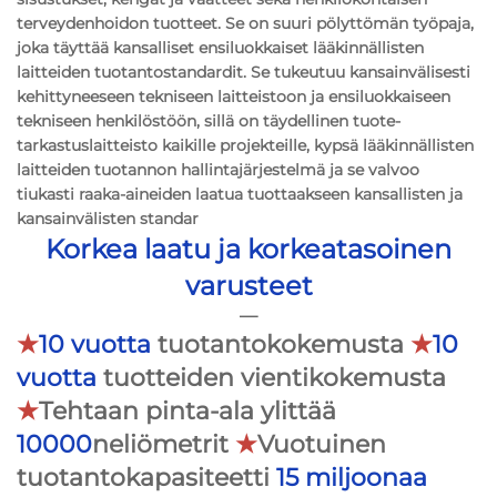
terveydenhoidon tuotteet. Se on suuri pölyttömän työpaja,
joka täyttää kansalliset ensiluokkaiset lääkinnällisten
laitteiden tuotantostandardit. Se tukeutuu kansainvälisesti
kehittyneeseen tekniseen laitteistoon ja ensiluokkaiseen
tekniseen henkilöstöön, sillä on täydellinen tuote-
tarkastuslaitteisto kaikille projekteille, kypsä lääkinnällisten
laitteiden tuotannon hallintajärjestelmä ja se valvoo
tiukasti raaka-aineiden laatua tuottaakseen kansallisten ja
kansainvälisten standar
Korkea laatu ja korkeatasoinen
varusteet
—
★
10 vuotta
tuotantokokemusta
★
10
vuotta
tuotteiden vientikokemusta
★
Tehtaan pinta-ala ylittää
10000
neliömetrit
★
Vuotuinen
tuotantokapasiteetti
15 miljoonaa