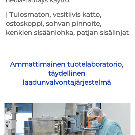
neula-tähtäys Käyttö: 
| 
Tulosmaton, vesitiivis katto, 
ostoskoppi, sohvan pinnoite, 
kenkien sisäänlohka, patjan sisälinjat 
Ammattimainen tuotelaboratorio, 
täydellinen 
laadunvalvontajärjestelmä 