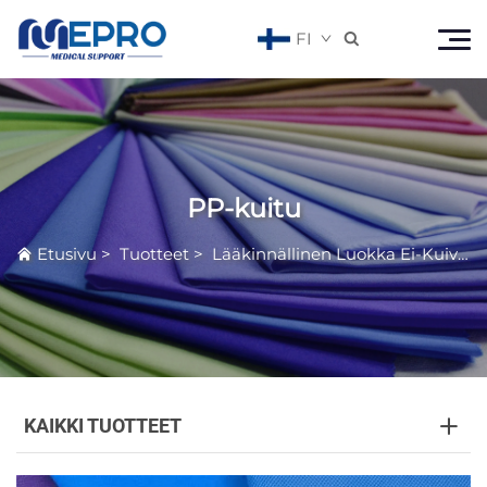
FI

PP-kuitu
Etusivu
>
Tuotteet
>
Lääkinnällinen Luokka Ei-Kuivutettu Materiaali
KAIKKI TUOTTEET