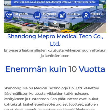
Shandong Mepro Medical Tech Co.,
Ltd.
Erityisesti lääkinnällisten kulutustarvikkeiden suunnitteluun
ja kehittämiseen
Enemmän kuin
10
Vuotta
Shandong Meipu Medical Technology Co., Ltd. keskittyy
lääkinnällisten kulutustarvikkeiden tutkimukseen,
kehitykseen ja tuotantoon. Sen päätuotteet ovat laukut,
kotitekstit, lääketieteelliset/kirurgiset tuotteet, autojen
sisustukset, kengät ja vaatteet sekä henkilökohtaisen