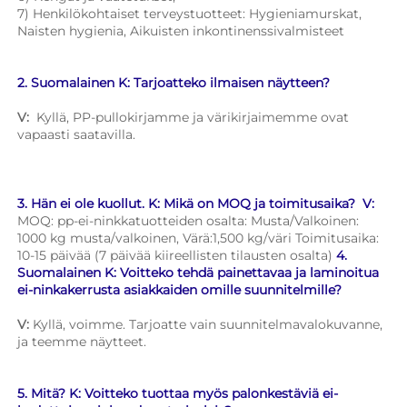
7) Henkilökohtaiset terveystuotteet: Hygieniamurskat, 
Naisten hygienia, Aikuisten inkontinenssivalmisteet 
2. Suomalainen K: Tarjoatteko ilmaisen näytteen? 
V: 
Kyllä, PP-pullokirjamme ja värikirjaimemme ovat 
vapaasti saatavilla. 
3. Hän ei ole kuollut. K: Mikä on MOQ ja toimitusaika? 
V: 
MOQ: pp-ei-ninkkatuotteiden osalta: Musta/Valkoinen: 
1000 kg musta/valkoinen, Värä:1,500 kg/väri Toimitusaika: 
10-15 päivää (7 päivää kiireellisten tilausten osalta) 
4. 
Suomalainen K: Voitteko tehdä painettavaa ja laminoitua 
ei-ninkakerrusta asiakkaiden omille suunnitelmille? 
V: 
Kyllä, voimme. Tarjoatte vain suunnitelmavalokuvanne, 
ja teemme näytteet. 
5. Mitä? K: Voitteko tuottaa myös palonkestäviä ei-