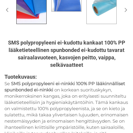
SMS polypropyleeni ei-kudottu kankaat 100% PP
lääketieteellinen spunbonded ei-kudottu tavarat
sairaalavuoteen, kasvojen peitto, vaippa,
selkävaatteet
Tuotekuvaus:
Se
SMS polypropyleeni ei-ninkki 100% PP lääkinnälliset
spunbonded ei-ninkki
on korkean suorituskykyn,
monikerroksinen kangas, joka on erityisesti suunniteltu
lääketieteellisiin ja hygieniakäytäntöihin. Tämä kankaus
on valmistettu 100% polypropyleenista, ja se on kieto ja
sulatettu, mikä takaa ylivertaisen lujuuden, erinomaisen
nestemäisyyden ja erinomaisen hengittävyyden. Se on
ihanteellinen kriittisille ympäristöille, kuten sairaaloille,