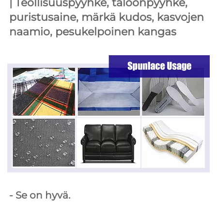
| 
Teollisuuspyyhke, taloonpyyhke, 
puristusaine, märkä kudos, kasvojen 
naamio, pesukelpoinen kangas 
- Se on hyvä. 