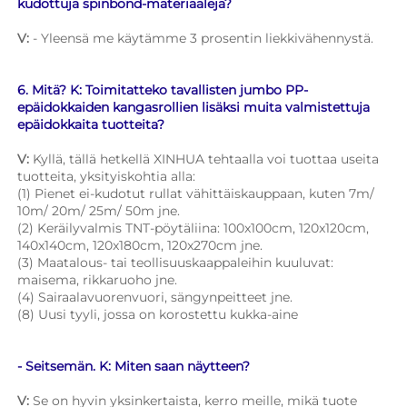
kudottuja spinbond-materiaaleja? 
V: 
- Yleensä me käytämme 3 prosentin liekkivähennystä. 
6. Mitä? K: Toimitatteko tavallisten jumbo PP-
epäidokkaiden kangasrollien lisäksi muita valmistettuja 
epäidokkaita tuotteita? 
V: 
Kyllä, tällä hetkellä XINHUA tehtaalla voi tuottaa useita 
tuotteita, yksityiskohtia alla: 
(1) Pienet ei-kudotut rullat vähittäiskauppaan, kuten 7m/ 
10m/ 20m/ 25m/ 50m jne. 
(2) Keräilyvalmis TNT-pöytäliina: 100x100cm, 120x120cm, 
140x140cm, 120x180cm, 120x270cm jne. 
(3) Maatalous- tai teollisuuskaappaleihin kuuluvat: 
maisema, rikkaruoho jne. 
(4) Sairaalavuorenvuori, sängynpeitteet jne. 
(8) Uusi tyyli, jossa on korostettu kukka-aine 
- Seitsemän. K: Miten saan näytteen? 
V: 
Se on hyvin yksinkertaista, kerro meille, mikä tuote 