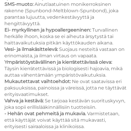
SMS-muoto:
Ainutlaatuinen monikerroksinen
rakenne (Spunbond-Meltblown-Spunbond), joka
parantaa lujuutta, vedenkestävyyttä ja
hengittävyyttä.
Ei- myrkyllinen ja hypoallergeeninen:
Turvallinen
herkälle ihoon, koska se ei aiheuta ärsytystä tai
haittavaikutuksia pitkän käyttökauden aikana.
Vesi- ja ilmakäsittelevä:
Suojaus nesteitä vastaan on
erinomaista, ja ilman virtaus on vapaata.
Ympäristöystävällinen ja kierrätettävissä oleva:
Täysin kierrätettävissä ja biologisesti hajoavia, mikä
auttaa vähentämään ympäristövaikutuksia.
Mukautettavat vaihtoehdot:
Ne ovat saatavissa eri
paksuuksissa, painoissa ja väreissä, jotta ne täyttävät
erityisvaatimukset.
Vahva ja kestävä:
Se tarjoaa kestävän suorituskyvyn,
joka sopii erillislääkinnällisiin tuotteisiin.
- Hehän ovat pehmeitä ja mukavia.
Varmistetaan,
että käyttäjät voivat käyttää sitä mukavasti,
erityisesti sairaaloissa ja klinikoissa.