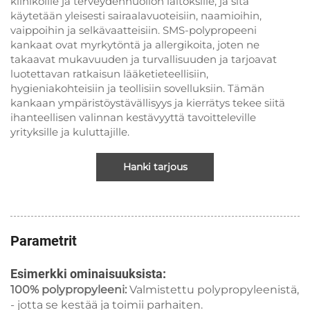
klinikoille ja terveydenhuollon laitoksille, ja sitä
käytetään yleisesti sairaalavuoteisiin, naamioihin,
vaippoihin ja selkävaatteisiin. SMS-polypropeeni
kankaat ovat myrkytöntä ja allergikoita, joten ne
takaavat mukavuuden ja turvallisuuden ja tarjoavat
luotettavan ratkaisun lääketieteellisiin,
hygieniakohteisiin ja teollisiin sovelluksiin. Tämän
kankaan ympäristöystävällisyys ja kierrätys tekee siitä
ihanteellisen valinnan kestävyyttä tavoitteleville
yrityksille ja kuluttajille.
Hanki tarjous
Parametrit
Esimerkki ominaisuuksista:
100% polypropyleeni:
Valmistettu polypropyleenistä,
- jotta se kestää ja toimii parhaiten.