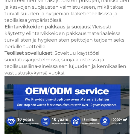
ihanteellinen kertakäyttöisten pukujen, hanskaiden
ja kasvojen suojausten valmistukseen, mikä takaa
turvallisuuden ja hygienian lääketieteellisissä ja
teollisissa ympäristöissä.
Elintarvikkeiden pakkaus ja suojaus:
Yleisesti
käytetty elintarvikkeiden pakkausmateriaaleissa
turvallisten ja hygieenisten peittojen tarjoamiseksi
herkille tuotteille.
Teolliset sovellukset:
Soveltuu käyttöösi
suodatusjärjestelmissä, suoja-alusteissa ja
teollisuusliina-aineissa sen lujuuden ja kemikaalien
vastustuskykynsä vuoksi.