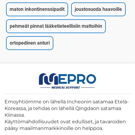
maton inkontinenssipadit
joustosuoda haavoille
pehmeät pinnat lääketieteellisiin mattoihin
ortopedinen anturi
Emoyhtiömme on lähellä Incheonin satamaa Etelä-
Koreassa, ja tehdas on lähellä Qingdaon satamaa
Kiinassa.
Käyttömahdollisuudet ovat edulliset, ja tavaroiden
pääsy maailmanmarkkinoille on helppoa.