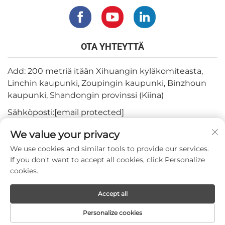
OTA YHTEYTTÄ
Add: 200 metriä itään Xihuangin kyläkomiteasta,
Linchin kaupunki, Zoupingin kaupunki, Binzhoun
kaupunki, Shandongin provinssi (Kiina)
Sähköposti:
[email protected]
Puh:
+82-3180427370
We value your privacy
Puhelin:
+86-15564344404
We use cookies and similar tools to provide our services.
If you don't want to accept all cookies, click Personalize
Whatsapp:
+82-1022396668
cookies.
Accept all
Copyright © 2024 by Mepro Medical Co.,Ltd.
Personalize cookies