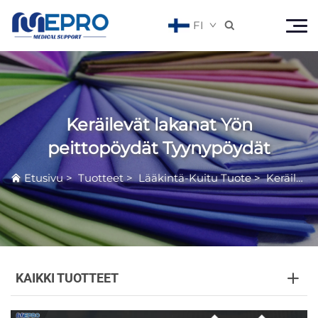
FI

Keräilevät lakanat Yön
peittopöydät Tyynypöydät
Etusivu
>
Tuotteet
>
Lääkintä-Kuitu Tuote
>
Keräilevät lakanat Yön peittopöydät Tyynypöydät
KAIKKI TUOTTEET