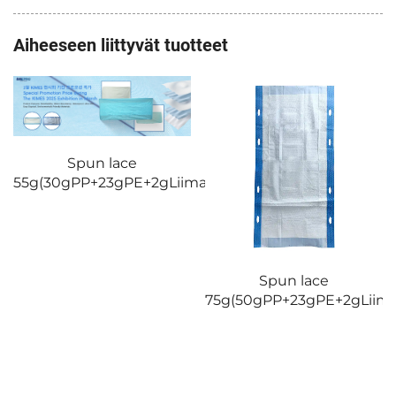
Aiheeseen liittyvät tuotteet
Spun lace
55g(30gPP+23gPE+2gLiima)3
Spun lace
75g(50gPP+23gPE+2gLiim