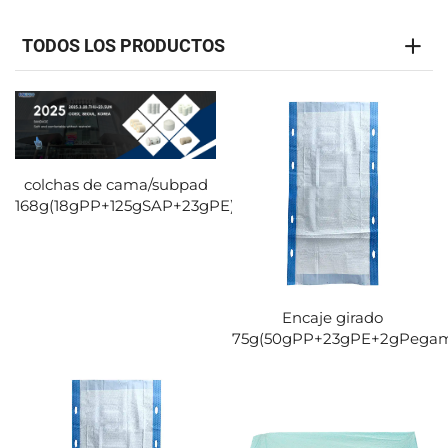
TODOS LOS PRODUCTOS
colchas de cama/subpad
168g(18gPP+125gSAP+23gPE)1
Encaje girado
75g(50gPP+23gPE+2gPegam