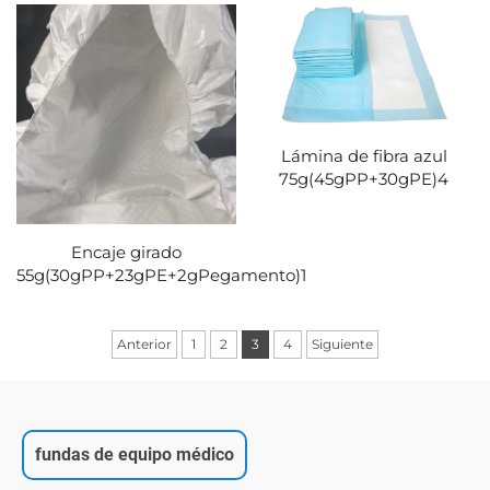
Lámina de fibra azul
75g(45gPP+30gPE)4
Encaje girado
55g(30gPP+23gPE+2gPegamento)1
Anterior
1
2
3
4
Siguiente
fundas de equipo médico