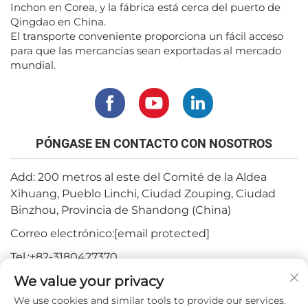
Inchon en Corea, y la fábrica está cerca del puerto de
Qingdao en China.
El transporte conveniente proporciona un fácil acceso
para que las mercancías sean exportadas al mercado
mundial.
PÓNGASE EN CONTACTO CON NOSOTROS
Add: 200 metros al este del Comité de la Aldea
Xihuang, Pueblo Linchi, Ciudad Zouping, Ciudad
Binzhou, Provincia de Shandong (China)
Correo electrónico:
[email protected]
Tel.:
+82-3180427370
We value your privacy
Teléfono:
+86-15564344404
We use cookies and similar tools to provide our services.
WhatsApp:
+82-1022396668