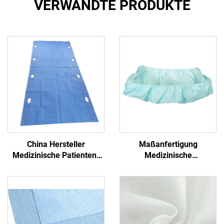
VERWANDTE PRODUKTE
China Hersteller
Maßanfertigung
Medizinische Patienten-
Medizinische
Transfer-Pad Einweg-
Antibakterielle Formschlitz
Transfer-Blatt mit Griff
PP+PE Einmalbetttücher
Nichtgewebe
Einmalblaues
Krankenhaus
Einmalbetttuch