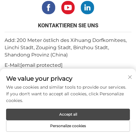
KONTAKTIEREN SIE UNS
Add: 200 Meter östlich des Xihuang Dorfkomitees,
Linchi Stadt, Zouping Stadt, Binzhou Stadt,
Shandong Provinz (China)
E-Mail:
[email protected]
Tel.:
+82-3180427370
We value your privacy
Telefon:
+86-15564344404
We use cookies and similar tools to provide our services.
If you don't want to accept all cookies, click Personalize
WhatsApp:
+82-1022396668
cookies.
Accept all
Urheberrecht © 2024 Mepro Medical Co.,Ltd.
Personalize cookies
STARTSEITE
PRODUKTE
E-MAIL
TEL.