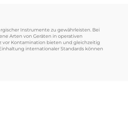
rial
Spunlace-Nichtgewebe
dizin
für Rohmaterial von
Einweg-Tüchern
rgischer Instrumente zu gewährleisten. Bei
ene Arten von Geräten in operativen
z vor Kontamination bieten und gleichzeitig
Einhaltung internationaler Standards können