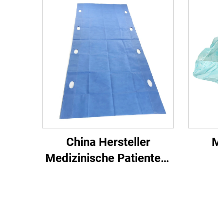
China Hersteller
M
Medizinische Patienten-
Transfer-Pad Einweg-
Transfer-Blatt mit Griff
Fo
E