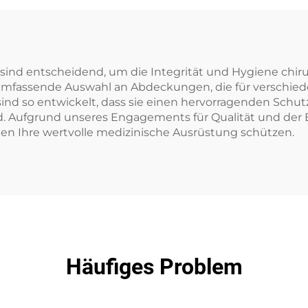
Nichtgewebe
Verpackungsmate
Einmalblaues
SMS/SMMS für Me
Krankenhaus
Einmalbetttuch
ind entscheidend, um die Integrität und Hygiene chiru
 umfassende Auswahl an Abdeckungen, die für verschied
sind so entwickelt, dass sie einen hervorragenden Schut
. Aufgrund unseres Engagements für Qualität und der 
en Ihre wertvolle medizinische Ausrüstung schützen.
Häufiges Problem