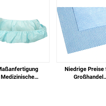
aßanfertigung
Niedrige Preise 
Medizinische
Großhandel
Antibakterielle
Medizinische Einm
rmschlitz PP+PE
Sterilisierfoli
inmalbetttücher
Nichtgewebe