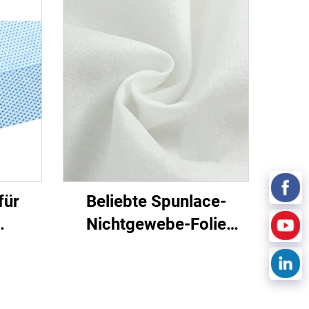
für
Beliebte Spunlace-
Nichtgewebe-Folie
alige
Feuchttuch Öko-
e
freundlich
-
Wiederverwendbares