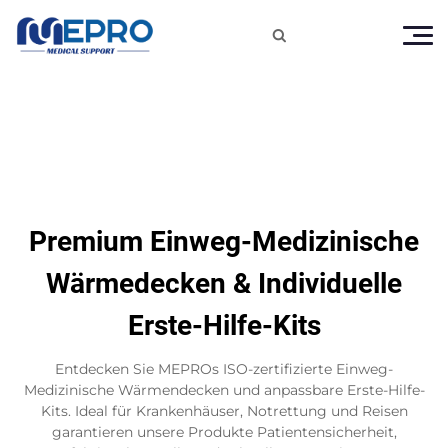

Premium Einweg-Medizinische
Wärmedecken & Individuelle
Erste-Hilfe-Kits
Entdecken Sie MEPROs ISO-zertifizierte Einweg-
Medizinische Wärmendecken und anpassbare Erste-Hilfe-
Kits. Ideal für Krankenhäuser, Notrettung und Reisen
garantieren unsere Produkte Patientensicherheit,