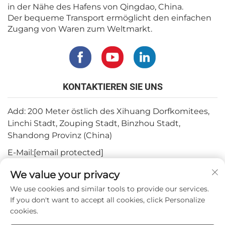
in der Nähe des Hafens von Qingdao, China.
Der bequeme Transport ermöglicht den einfachen
Zugang von Waren zum Weltmarkt.
KONTAKTIEREN SIE UNS
Add: 200 Meter östlich des Xihuang Dorfkomitees,
Linchi Stadt, Zouping Stadt, Binzhou Stadt,
Shandong Provinz (China)
E-Mail:
[email protected]
Tel.:
+82-3180427370
We value your privacy
Telefon:
+86-15564344404
We use cookies and similar tools to provide our services.
If you don't want to accept all cookies, click Personalize
WhatsApp:
+82-1022396668
cookies.