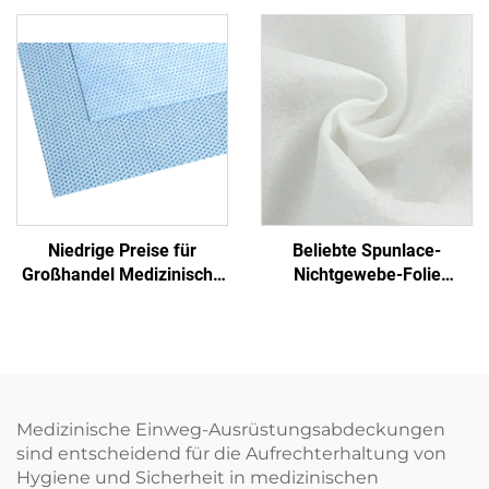
Transfer-Blatt mit Griff
PP+PE Einmalbetttücher
Nichtgewebe
Einmalblaues
Krankenhaus
Einmalbetttuch
Niedrige Preise für
Beliebte Spunlace-
Großhandel Medizinische
Nichtgewebe-Folie
Einmalige Sterilisierfolie
Feuchttuch Öko-freundlich
Nichtgewebe-
Wiederverwendbares
Verpackungsmaterial
Spunlace-Nichtgewebe für
SMS/SMMS für Medizin
Rohmaterial von Einweg-
Tüchern
Medizinische Einweg-Ausrüstungsabdeckungen
sind entscheidend für die Aufrechterhaltung von
Hygiene und Sicherheit in medizinischen