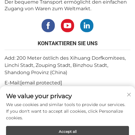
Der bequeme Transport ermöglicht den einfachen
Zugang von Waren zum Weltmarkt.
KONTAKTIEREN SIE UNS
Add: 200 Meter östlich des Xihuang Dorfkomitees,
Linchi Stadt, Zouping Stadt, Binzhou Stadt,
Shandong Provinz (China)
E-Mail:
[email protected]
Tel.:
+82-3180427370
We value your privacy
Telefon:
+86-15564344404
We use cookies and similar tools to provide our services.
If you don't want to accept all cookies, click Personalize
WhatsApp:
+82-1022396668
cookies.
Accept all
Urheberrecht © 2024 Mepro Medical Co.,Ltd.