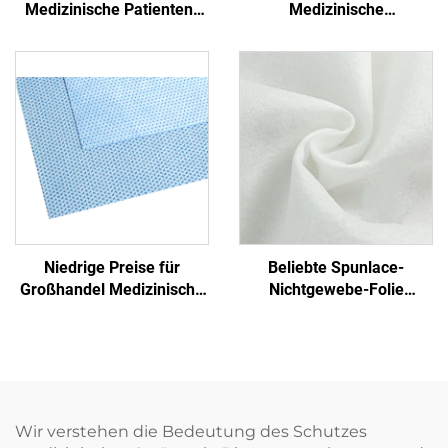
Medizinische Patienten-
Medizinische
Transfer-Pad Einweg-
Antibakterielle Formschlitz
Transfer-Blatt mit Griff
PP+PE Einmalbetttücher
Nichtgewebe
Einmalblaues
Krankenhaus
Einmalbetttuch
Niedrige Preise für
Beliebte Spunlace-
Großhandel Medizinische
Nichtgewebe-Folie
Einmalige Sterilisierfolie
Feuchttuch Öko-freundlich
Nichtgewebe-
Wiederverwendbares
Verpackungsmaterial
Spunlace-Nichtgewebe für
SMS/SMMS für Medizin
Rohmaterial von Einweg-
Tüchern
Wir verstehen die Bedeutung des Schutzes