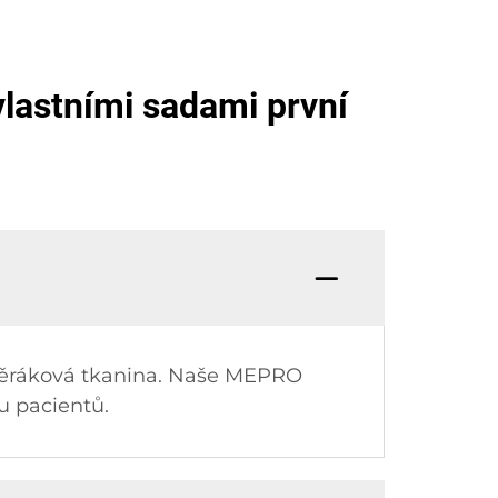
lastními sadami první
eotěráková tkanina. Naše MEPRO
u pacientů.