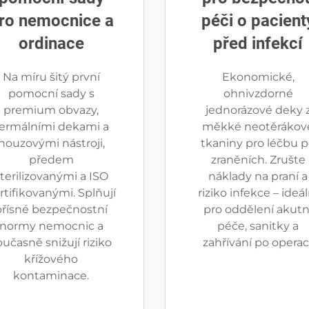
ro nemocnice a
péči o pacient
ordinace
před infekcí
Na míru šitý první
Ekonomické,
pomocní sady s
ohnivzdorné
premium obvazy,
jednorázové deky 
ermálními dekami a
měkké neotěrákov
nouzovými nástroji,
tkaniny pro léčbu 
předem
zraněních. Zrušte
terilizovanými a ISO
náklady na praní a
rtifikovanými. Splňují
riziko infekce – ideál
přísné bezpečnostní
pro oddělení akutn
normy nemocnic a
péče, sanitky a
oučasně snižují riziko
zahřívání po operaci
křížového
kontaminace.