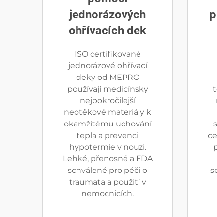
jednorázových
p
ohřívacích dek
ISO certifikované
jednorázové ohřívací
deky od MEPRO
používají medicínsky
t
nejpokročilejší
neotěkové materiály k
okamžitému uchování
s
tepla a prevenci
ce
hypotermie v nouzi.
Lehké, přenosné a FDA
schválené pro péči o
s
traumata a použití v
nemocnicích.