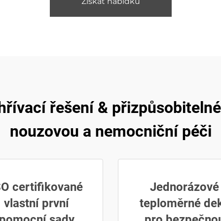
Získat nabídku
hřívací řešení & přizpůsobiteln
nouzovou a nemocniční péči
SO certifikované
Jednorázové
vlastní první
teploměrné de
pomocní sady
pro bezpečno