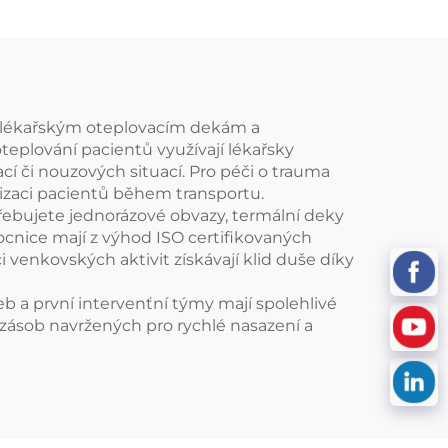
m lékařským oteplovacím dekám a
eplování pacientů využívají lékařsky
í či nouzových situací. Pro péči o trauma
lizaci pacientů během transportu.
řebujete jednorázové obvazy, termální deky
nice mají z výhod ISO certifikovaných
 venkovských aktivit získávají klid duše díky
eb a první intervenťní týmy mají spolehlivé
zásob navržených pro rychlé nasazení a