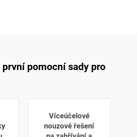
é první pomocní sady pro
Víceúčelové
ky
nouzové řešení
u
na zahřívání a