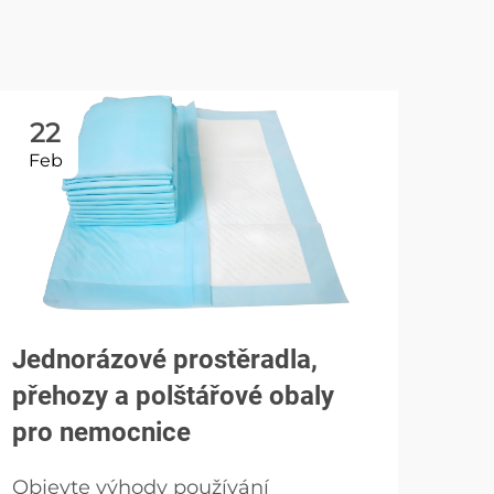
22
2
Feb
Ma
Jednorázové prostěradla,
přehozy a polštářové obaly
pro nemocnice
Objevte výhody používání