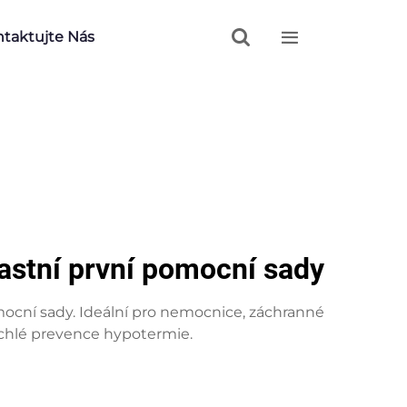


taktujte Nás
astní první pomocní sady
ocní sady. Ideální pro nemocnice, záchranné
rychlé prevence hypotermie.