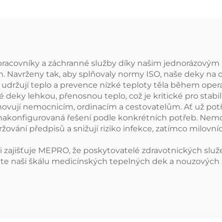
é pracovníky a záchranné služby díky našim jednorázový
avrženy tak, aby splňovaly normy ISO, naše deky na ot
udržují teplo a prevence nízké teploty těla během operac
 deky lehkou, přenosnou teplo, což je kritické pro stabi
ovují nemocnicím, ordinacím a cestovatelům. Ať už pot
akonfigurovaná řešení podle konkrétních potřeb. Nemoc
vání předpisů a snižují riziko infekce, zatímco milovníci
sti zajišťuje MEPRO, že poskytovatelé zdravotnických služ
jte naši škálu medicínských tepelných dek a nouzových 