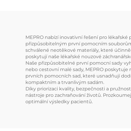
MEPRO nabízí inovativní řešení pro lékařsk
přizpůsobitelným první pomocním souborům. N
schválené neotěkové materiály, které účinně 
poskytují naše lékařské nouzové záchranářské
Naše přizpůsobitelné první pomocní sady vyh
nebo cestovní malé sady, MEPRO poskytuje n
prvních pomocních sad, které usnadňují dodržo
kompaktním a trvanlivým sadám.
Díky priorizaci kvality, bezpečnosti a pružno
nástroje pro zachraňování životů. Prozkoume
optimální výsledky pacientů.