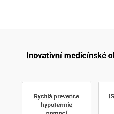
Inovativní medicínské o
Rychlá prevence
I
hypotermie
pomocí