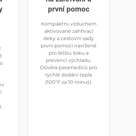
y
první pomoc
Kompaktní, vzduchem
aktivované zahřívací
deky a cestovní sady
první pomoci navržené
z
pro léčbu šoku a
é
prevenci výchladu.
po
Důvěra paramediců pro
rychlé dodání tepla
(100°F za 10 minut).
ní
í
.