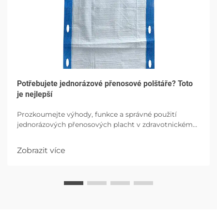
Potřebujete jednorázové přenosové polštáře? Toto
je nejlepší
Prozkoumejte výhody, funkce a správné použití
jednorázových přenosových placht v zdravotnickém
zařízení, zdůrazňující hygii, pohodlí pacienta a
prevenci infekcí s možnostmi vysokého absorpce.
Zobrazit více