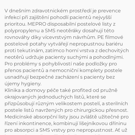
účely
V dnešním zdravotnickém prostředí je prevence
infekcí při zajištění pohodlí pacientů nejvyšší
prioritou. MEPRO disposabilní postelové listy z
polypropylenu a SMS neotěráky dosahují této
rovnováhy díky vícevrstvým návrhům. PE filmové
postelové potahy vytvářejí nepropustnou bariéru
proti tekutinám, zatímco horní vrstva z dechovitých
neotěrů udržuje pacienty suchými a pohodlnými.
Pro problémy s pohyblivostí naše podložky pro
přenos pacientů a nemocniční komplety postele
usnadňují bezpečné zacházení s pacienty bez
újemy hygieny.
Klinika a domovy péče také profited od pružně
okrajovaných jednoduchých listů, které se
přizpůsobují různým velikostem postelí, a sterilních
postele listů navržených pro chirurgickou přesnost.
Medicínské absorpční listy jsou zvláště užitečné pro
řízení inkontinence, kombinují lišejníkovou dříninu
pro absorpci a SMS vrstvy pro nepropustnost. Ať už