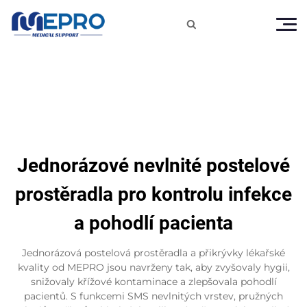

Jednorázové nevlnité postelové
prostěradla pro kontrolu infekce
a pohodlí pacienta
Jednorázová postelová prostěradla a přikrývky lékařské
kvality od MEPRO jsou navrženy tak, aby zvyšovaly hygii,
snižovaly křížové kontaminace a zlepšovala pohodlí
pacientů. S funkcemi SMS nevlnitých vrstev, pružných