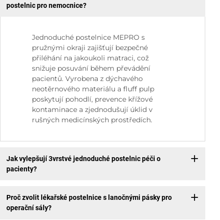
postelnic pro nemocnice?
Jednoduché postelnice MEPRO s
pružnými okraji zajišťují bezpečné
přiléhání na jakoukoli matraci, což
snižuje posuvání během převádění
pacientů. Vyrobena z dýchavého
neotěrnového materiálu a fluff pulp
poskytují pohodlí, prevence křížové
kontaminace a zjednodušují úklid v
rušných medicínských prostředích.
Jak vylepšují 3vrstvé jednoduché postelnic péči o
pacienty?
Proč zvolit lékařské postelnice s lanočnými pásky pro
operační sály?