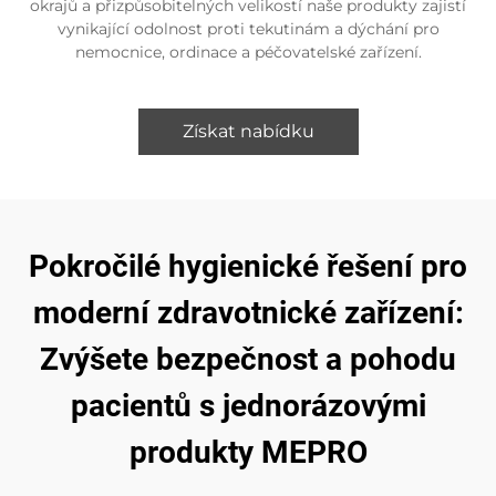
okrajů a přizpůsobitelných velikostí naše produkty zajistí
vynikající odolnost proti tekutinám a dýchání pro
nemocnice, ordinace a péčovatelské zařízení.
Získat nabídku
Pokročilé hygienické řešení pro
moderní zdravotnické zařízení:
Zvýšete bezpečnost a pohodu
pacientů s jednorázovými
produkty MEPRO