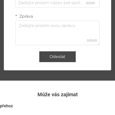
0/200
Zpráva
0/1000
Odeslat
Může vás zajímat
přehoz