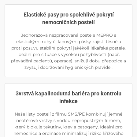
Elastické pasy pro spolehlivé pokrytí
nemocničních postelí
Jednorázová nezpracovaná postele MEPRO s
elastickými rohy či lanovými pásky zajistí těsné a
proti posuvu stabilní pokrytí jakékoli lékařské postele.
Ideální pro situace s vysokou pohyblivostí (např.
převádění pacientů, operace), snižují dobu přepozice a
zvyšují dodržování hygienických pravidel.
3vrstvá kapalinodutná bariéra pro kontrolu
infekce
Naše listy postelí z filmu SMS/PE kombinují jemné
neotěrové vrstvy s vodou nepropustným filmem,
který blokuje tekutiny, krev a patogeny. Ideální pro
nemocnice a ordinace minimalizují riziko křížového