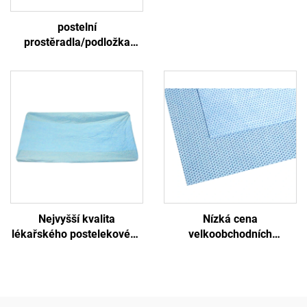
postelní
prostěradla/podložka
265g(85gPP+23gPE+125gSAP+30gPP)4
Nejvyšší kvalita
Nízká cena
lékařského postelekového
velkoobchodních
příkryvu Jednorázový
lékařských jednorázových
lékařský příkryv pro postel
sterilizačních obalů z
neotěravého materiálu
SMS/SMMS pro lékařské