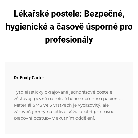
Lékařské postele: Bezpečné,
hygienické a časově úsporné pro
profesionály
Dr. Emily Carter
Tyto elasticky okrajované jednorázové postele
zůstávají pevně na místě během přenosu pacienta.
Materiál SMS ve 3 vrstvách je vydržovitý, ale
zároveň jemný na citlivé kůži. Ideální pro rušné
pracovní postupy v akutním oddělení.