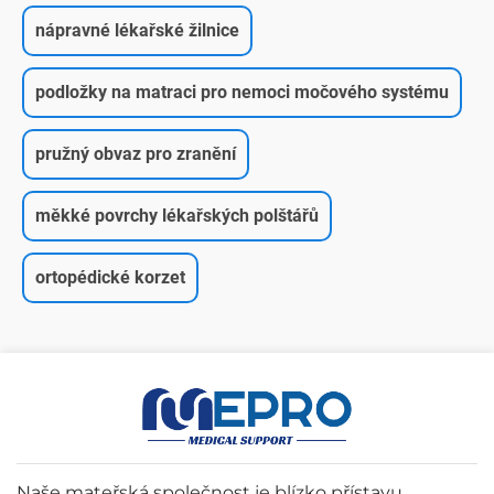
nápravné lékařské žilnice
podložky na matraci pro nemoci močového systému
pružný obvaz pro zranění
měkké povrchy lékařských polštářů
ortopédické korzet
Naše mateřská společnost je blízko přístavu