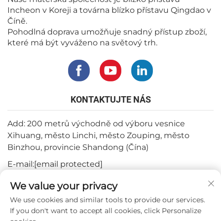
Incheon v Koreji a továrna blízko přístavu Qingdao v
Číně.
Pohodlná doprava umožňuje snadný přístup zboží,
které má být vyváženo na světový trh.
KONTAKTUJTE NÁS
Add: 200 metrů východně od výboru vesnice
Xihuang, město Linchi, město Zouping, město
Binzhou, provincie Shandong (Čína)
E-mail:
[email protected]
Tel:
+82-3180427370
We value your privacy
Telefon:
+86-15564344404
We use cookies and similar tools to provide our services.
If you don't want to accept all cookies, click Personalize
WhatsApp:
+82-1022396668