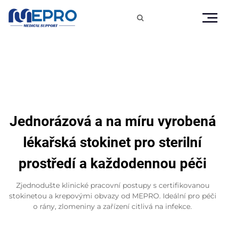

Jednorázová a na míru vyrobená
lékařská stokinet pro sterilní
prostředí a každodennou péči
Zjednodušte klinické pracovní postupy s certifikovanou
stokinetou a krepovými obvazy od MEPRO. Ideální pro péči
o rány, zlomeniny a zařízení citlivá na infekce.