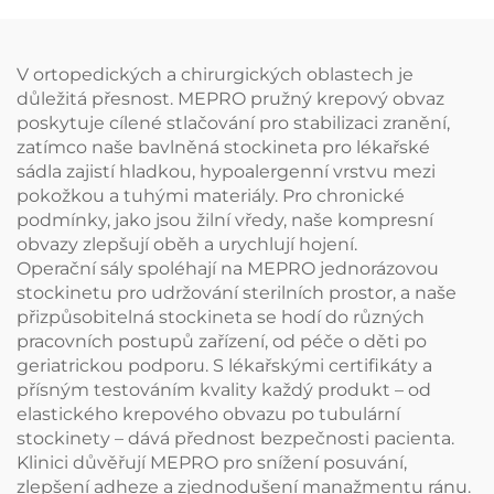
V ortopedických a chirurgických oblastech je
důležitá přesnost. MEPRO pružný krepový obvaz
poskytuje cílené stlačování pro stabilizaci zranění,
zatímco naše bavlněná stockineta pro lékařské
sádla zajistí hladkou, hypoalergenní vrstvu mezi
pokožkou a tuhými materiály. Pro chronické
podmínky, jako jsou žilní vředy, naše kompresní
obvazy zlepšují oběh a urychlují hojení.
Operační sály spoléhají na MEPRO jednorázovou
stockinetu pro udržování sterilních prostor, a naše
přizpůsobitelná stockineta se hodí do různých
pracovních postupů zařízení, od péče o děti po
geriatrickou podporu. S lékařskými certifikáty a
přísným testováním kvality každý produkt – od
elastického krepového obvazu po tubulární
stockinety – dává přednost bezpečnosti pacienta.
Klinici důvěřují MEPRO pro snížení posuvání,
zlepšení adheze a zjednodušení manažmentu ránu.