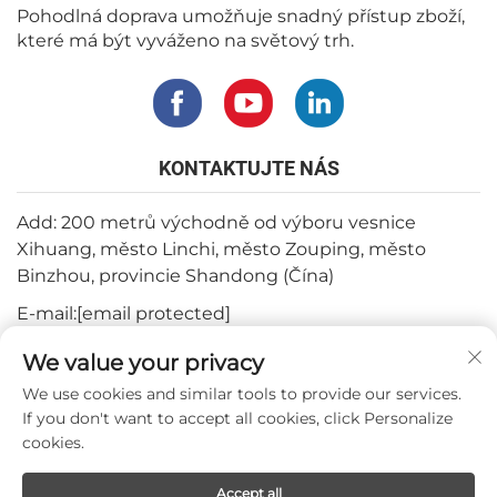
Pohodlná doprava umožňuje snadný přístup zboží,
které má být vyváženo na světový trh.
KONTAKTUJTE NÁS
Add: 200 metrů východně od výboru vesnice
Xihuang, město Linchi, město Zouping, město
Binzhou, provincie Shandong (Čína)
E-mail:
[email protected]
Tel:
+82-3180427370
We value your privacy
Telefon:
+86-15564344404
We use cookies and similar tools to provide our services.
If you don't want to accept all cookies, click Personalize
WhatsApp:
+82-1022396668
cookies.
Accept all