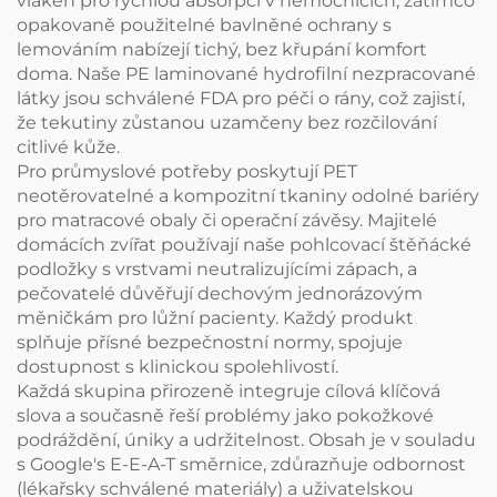
vláken pro rychlou absorpci v nemocnicích, zatímco
opakovaně použitelné bavlněné ochrany s
lemováním nabízejí tichý, bez křupání komfort
doma. Naše PE laminované hydrofilní nezpracované
látky jsou schválené FDA pro péči o rány, což zajistí,
že tekutiny zůstanou uzamčeny bez rozčilování
citlivé kůže.
Pro průmyslové potřeby poskytují PET
neotěrovatelné a kompozitní tkaniny odolné bariéry
pro matracové obaly či operační závěsy. Majitelé
domácích zvířat používají naše pohlcovací štěňácké
podložky s vrstvami neutralizujícími zápach, a
pečovatelé důvěřují dechovým jednorázovým
měničkám pro lůžní pacienty. Každý produkt
splňuje přísné bezpečnostní normy, spojuje
dostupnost s klinickou spolehlivostí.
Každá skupina přirozeně integruje cílová klíčová
slova a současně řeší problémy jako pokožkové
podráždění, úniky a udržitelnost. Obsah je v souladu
s Google's E-E-A-T směrnice, zdůrazňuje odbornost
(lékařsky schválené materiály) a uživatelskou