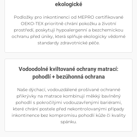
ekologické
Podložky pro inkontinenci od MEPRO certifikované
OEKO-TEX prioritně chrání pokožku a životní
prostředí, poskytují hypoalergenní a bezchemickou
ochranu před úniky, která splňuje ekologicky vědomé
standardy zdravotnické péče.
Vodoodolné kviltované ochrany matrací:
pohodlí + bezúhonná ochrana
Naše dýchací, vodouzdálené prošívané ochranné
přikrývky na matrace kombinují měkký bavlněný
pohodlí s pokročilými vodouzavřenými bariérami,
které chrání postele před nekontrolovanými případy
inkontinence bez kompromisu pohodlí kůže či kvality
spánku.