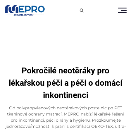

Pokročilé neotěráky pro
lékařskou péči a péči o domácí
inkontinenci
Od polypropylenových neotěrakových postelnic po PET
tkaninové ochrany matrací, MEPRO nabízí lékařské řešení
pro inkontinenci, péči o rány a hygienu. Prozkoumejte
jednorázové/možnosti k praní s certifikací OEKO-TEX, ultra-