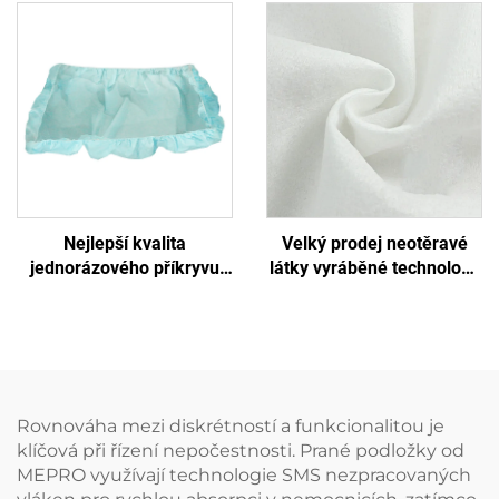
sterilizačních obalů z
neotěravého materiálu
SMS/SMMS pro lékařské
účely
Nejlepší kvalita
Velký prodej neotěravé
jednorázového příkryvu
látky vyráběné technologií
pro nemocniční postel
spunlace pro mokré
Postelkové příkryvy
utěrky, ekologické a
jednorázové
znovupoužitelné spunlace
neotěravé látce jako
surový materiál pro
jednorázové utěrky
Rovnováha mezi diskrétností a funkcionalitou je
klíčová při řízení nepočestnosti. Prané podložky od
MEPRO využívají technologie SMS nezpracovaných