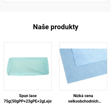
Naše produkty
Spun lace
Nízká cena
75g(50gPP+23gPE+2gLejstro)3
velkoobchodních
lékařských jednorázových