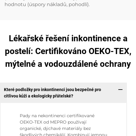
hodnotu (úspory nákladů, pohodlí).
Lékařské řešení inkontinence a
postelí: Certifikováno OEKO-TEX,
mýtelné a vodouzdálené ochrany
Které podložky pro inkontinenci jsou bezpečné pro
citlivou kůži a ekologicky přátelské?
Pady na nekontinenci certifikované
OEKO-TEX od MEPRO používají
organické, dýchavé materiály bez
škodlivých chemikálií. Kombinují jemnou