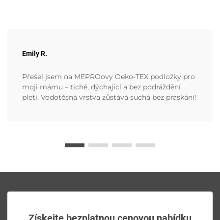
Emily R.
Přešel jsem na MEPROovy Oeko-TEX podložky pro
moji mámu – tiché, dýchající a bez podráždění
pletí. Vodotěsná vrstva zůstává suchá bez praskání!
Získejte bezplatnou cenovou nabídku