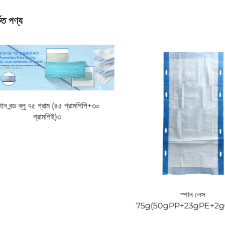
কিত পণ্য
পান বন্ড ব্লু ৭৫ গ্রাম (৪৫ গ্রামপিপি+৩০
গ্রামপিই)৩
স্পান লেস
75g(50gPP+23gPE+2g