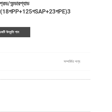
প্রেড/অন্ডারপ্যাড
গ(18গPP+125গSAP+23গPE)3
একটি উদ্ধৃতি পান
সম্পর্কিত পণ্য