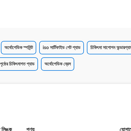
অর্থোপেডিক স্পলিন্ট
iso সার্টিফাইড পেট প্যাড
চিকিৎসা সাপোশন অন্ডারপ্য
পৃষ্ঠের চিকিৎসাগত প্যাড
অর্থোপেডিক ব্রেস
ত লিঙ্ক
পণ্য
যোগা