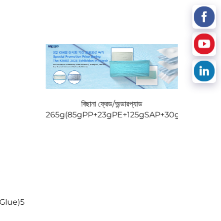
বিছানা ফ্রেড/অন্ডারপ্যাড
265g(85gPP+23gPE+125gSAP+30gPP)3
Glue)5
(১২০গP