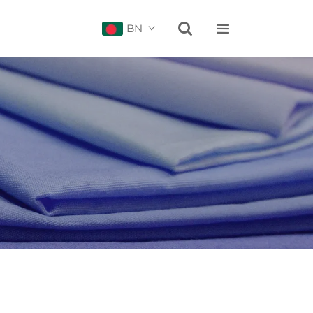


BN