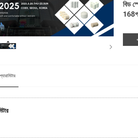
বিড স্
168
প্যারামিটার
মিটার