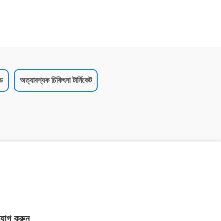
াড
অত্যাবশ্যক চিকিৎসা টার্নিকেট
যোগ করুন