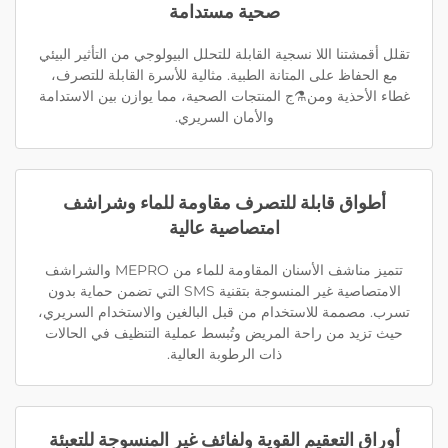
صحية مستدامة
تقلل أقمشتنا اللا نسجية القابلة للتحلل البيولوجي من التأثير البيئي
مع الحفاظ على المتانة الطبية. مثالية للأسرة القابلة للتصرف،
غطاء الأحذية ومن⚗ج المنتجات الصحية، مما يوازن بين الاستدامة
والأمان السريري.
أطواق قابلة للتصرف مقاومة للماء وشراشف
امتصاصية عالية
تتميز مناشف الأسنان المقاومة للماء من MEPRO والشراشف
الامتصاصية غير المنسوجة بتقنية SMS التي تضمن حماية بدون
تسرب. مصممة للاستخدام من قبل البالغين والاستخدام السريري،
حيث تزيد من راحة المريض وتُبسط عملية التنظيف في الحالات
ذات الرطوبة العالية.
أوراق التعقيم القوية ولفائف غير المنسوجة للتعبئة