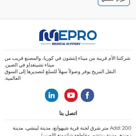
شركتنا الأم قريبة من ميناء إنتشون في كوريا، والمصنع قريب من
ميناء تشينغداو في الصين.
النقل المريح يوفر وصولاً سهلاً للسلع لتصديرها إلى السوق
العالمية.
اتصل بنا
Add: 200 متر شرق لجنة قرية شيهوانغ، مدينة لينشي، مدينة
زوبينغ، مدينة بينتشو، مقاطعة شاندونغ (الصين)