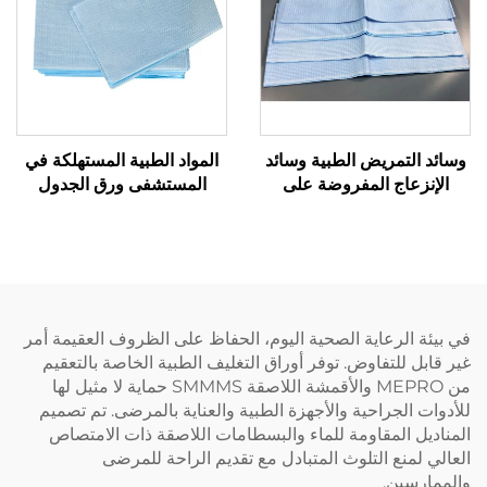
وسائد التمريض الطبية وسائد
المواد الطبية المستهلكة في
الإنزعاج المفروضة على
المستشفى ورق الجدول
الطاولة المفروضة على
المستخدم في الفحص
الطاولة المفروضة على
الطاولة المفروضة على
الطاولة
في بيئة الرعاية الصحية اليوم، الحفاظ على الظروف العقيمة أمر
غير قابل للتفاوض. توفر أوراق التغليف الطبية الخاصة بالتعقيم
من MEPRO والأقمشة اللاصقة SMMMS حماية لا مثيل لها
للأدوات الجراحية والأجهزة الطبية والعناية بالمرضى. تم تصميم
المناديل المقاومة للماء والبسطامات اللاصقة ذات الامتصاص
العالي لمنع التلوث المتبادل مع تقديم الراحة للمرضى
والممارسين.