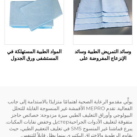
وسائد التمريض الطبية وسائد
المواد الطبية المستهلكة في
الإنزعاج المفروضة على
المستشفى ورق الجدول
الطاولة المفروضة على
المستخدم في الفحص
الطاولة المفروضة على
الطاولة المفروضة على
الطاولة
يولِّي مقدمو الرعاية الصحية اهتمامًا متزايدًا بالاستدامة إلى جانب
الفعالية. تقدم MEPRO الأقمشة غير المنسوجة القابلة للتحلل
البيولوجي وأوراق التغليف الطبي ميزة مزدوجة: خصائص حاجز
متفوقة لتغليف الأدوات الجراحيةстерيل وخفض نفايات المكبات.
يبرع قماشنا غير المنسوج SMS في تغليف التعقيم الطبي، حيث
يقاوم الرطوبة والاختراق البكتيري بينما يظل قابلاً للتنفس.