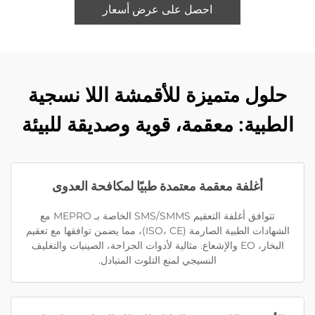
احصل على عرض أسعار
حلول متميزة للأقمشة اللا نسجية
الطبية: معقمة، قوية وصديقة للبيئة
أغلفة معقمة معتمدة طبيًا لمكافحة العدوى
تتوافق أغلفة التعقيم SMS/SMMS الخاصة بـ MEPRO مع
الشهادات الطبية الصارمة (ISO، CE)، مما يضمن توافقها مع تعقيم
البخار، EO والإشعاع. مثالية لأدوات الجراحة، الصينيات والتغليف
النسيجي لمنع التلوث المتبادل.