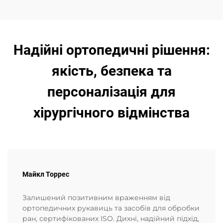
Надійні ортопедичні рішення:
якість, безпека та
персоналізація для
хірургічного відмінства
Майкл Торрес
Залишений позитивним враженням від
ортопедичних рукавиць та засобів для обробки
ран, сертифікованих ISO. Дихні, надійний підхід,