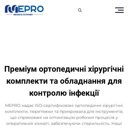

Преміум ортопедичні хірургічні
комплекти та обладнання для
контролю інфекції
MEPRO надає ISO-сертифіковані ортопедичні хірургічні
комплекти, перетяжки та прикривала для інструментів,
що спрямовані на оптимізацію робочих процесів у
оперативній кімнаті, забезпечуючи стерильність. Наші