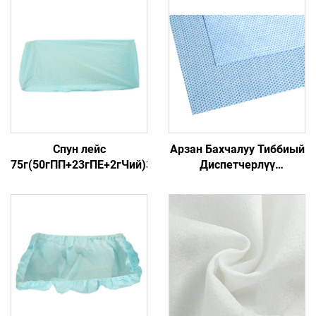
Спун лейс
Арзан Бахчалуу Тиббиый
75г(50гПП+23гПЕ+2гЧий)3
Диспетчерлүү
Стерилизация Wrapper
Нонвовен Алынган
Материал SMS/SMMS
Тиббиый Үчүн