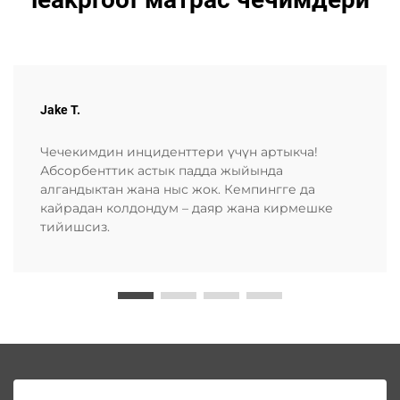
Jake T.
Чечекимдин инциденттери үчүн артыкча!
Абсорбенттик астык падда жыйында
алгандыктан жана ныс жок. Кемпингге да
кайрадан колдондум – даяр жана кирмешке
тийишсиз.