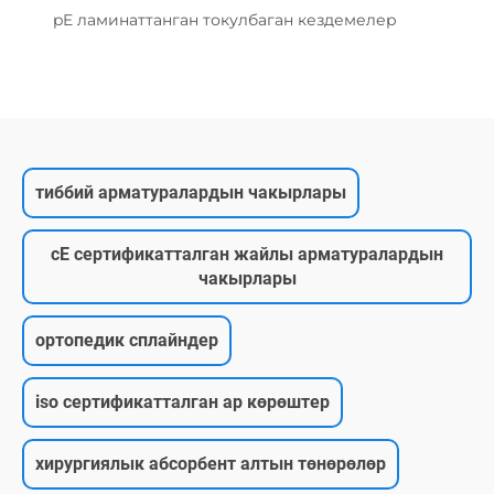
pE ламинаттанган токулбаган кездемелер
тиббий арматуралардын чакырлары
cE сертификатталган жайлы арматуралардын
чакырлары
ортопедик сплайндер
iso сертификатталган ар көрөштер
хирургиялык абсорбент алтын төнөрөлөр