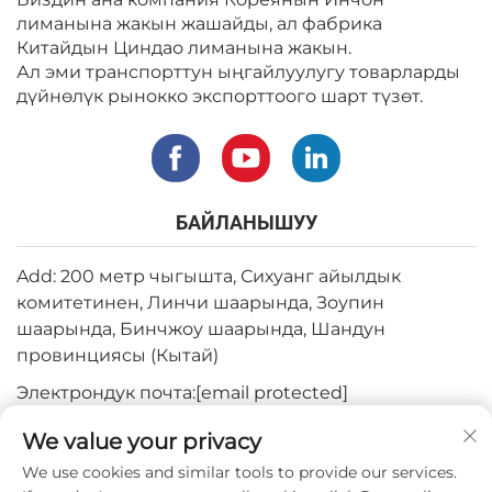
лиманына жакын жашайды, ал фабрика
Китайдын Циндао лиманына жакын.
Ал эми транспорттун ыңгайлуулугу товарларды
дүйнөлүк рынокко экспорттоого шарт түзөт.
БАЙЛАНЫШУУ
Add: 200 метр чыгышта, Сихуанг айылдык
комитетинен, Линчи шаарында, Зоупин
шаарында, Бинчжоу шаарында, Шандун
провинциясы (Кытай)
Электрондук почта:
[email protected]
Тел:
+82-3180427370
We value your privacy
Телефон:
+86-15564344404
We use cookies and similar tools to provide our services.