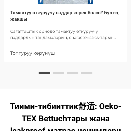
Тамактуу өткүрүүчү паддар керек болсо? Бул эң
жакшы
Сағатташтык орнодо тамактуу өткүрүүчү
паддардын таңдамаларын, characteristics-тарын
жана тууга колдонуу туралуу окуңуз, жыгыттык,
пациенттин тынычтыгын жана инфекцияны баш
Топтуруу көрүнүш
тартууда жогорку абсорбция вариантирин
эскертүү менен.
Тиими-тибииттик舒适: Oeko-
TEX Bettuchтары жана
leakproof матрас чечимдери