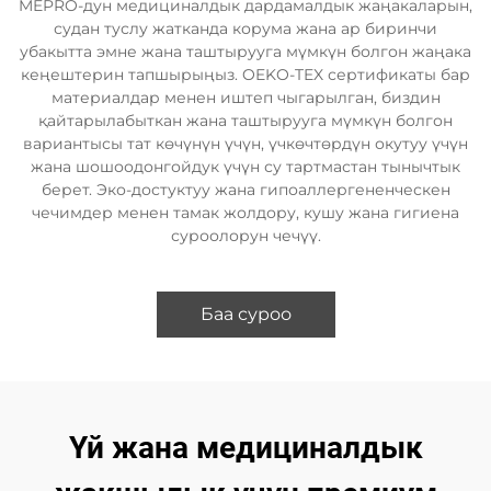
MEPRO-дун медициналдык дардамалдык жаңакаларын,
судан туслу жатканда корума жана ар биринчи
убакытта эмне жана таштырууга мүмкүн болгон жаңака
кеңештерин тапшырыңыз. OEKO-TEX сертификаты бар
материалдар менен иштеп чыгарылган, биздин
қайтарылабыткан жана таштырууга мүмкүн болгон
вариантысы тат көчүнүн үчүн, үчкөчтөрдүн окутуу үчүн
жана шошоодонгойдук үчүн су тартмастан тынычтык
берет. Эко-достуктуу жана гипоаллергененческен
чечимдер менен тамак жолдору, кушу жана гигиена
суроолорун чечүү.
Баа суроо
Үй жана медициналдык