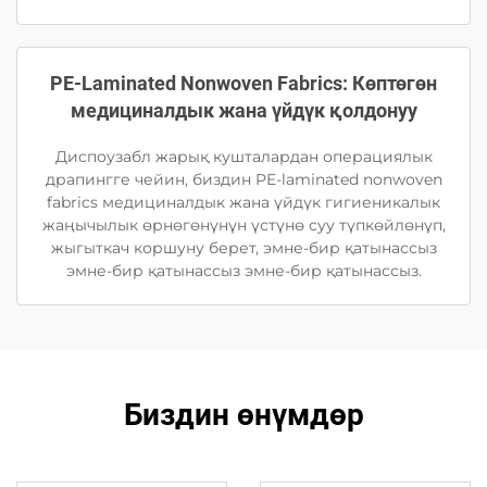
PE-Laminated Nonwoven Fabrics: Көптөгөн
медициналдык жана үйдүк қолдонуу
Диспоузабл жарық кушталардан операциялык
драпингге чейин, биздин PE-laminated nonwoven
fabrics медициналдык жана үйдүк гигиеникалык
жаңычылык өрнөгөнүнүн үстүнө суу түпкөйлөнүп,
жыгыткач коршуну берет, эмне-бир қатынассыз
эмне-бир қатынассыз эмне-бир қатынассыз.
Биздин өнүмдөр