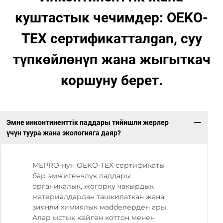
куштастык чечимдер: OEKO-
TEX сертификатталgan, суу
түпкөйлөнүп жана жыгыткач
коршуну берет.
Эмне инконтиненттiк паддары тийишли жерлер
үчүн туура жана экологияга даяр?
MEPRO-нун OEKO-TEX сертификаты
бар эмжигенчлүк паддары
органикалык, жогорку чакырдык
материалдардан ташкилаткан жана
зиянли химиялык мaddелерден ары.
Алар ыстык көйгөн коттон менен