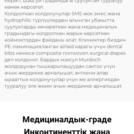
берип, шаш уй градындагы суулуктан тууралуу
көмөк көрсөтөт.
Колдооткан колдонучулар SMS жок эмес жана
hydrophilic түрлүүлерден алынган убакытта
суулуктарды көчөрөткөн жана медициналык
градындагы колдооткан жарык көрсөткөн
коймоктордан файданы алат. Клиниктер биздин
PE-ламинацияланган airlaid карагы үчүн dental
bibs немесе composite nonwoven surgical drapes
деп колдонот. Бардык махсул Murdoch
жолдорунан тышкарылашуудан сактоо үчүн
ачык-жердикке арналышат, анткени алар
ырааттык колдонучулар үчүн же аллергиядан
тууралуу эле жиим ачык-жердикке арналышат.
Медициналдык-граде
Инконтиненттiк жана