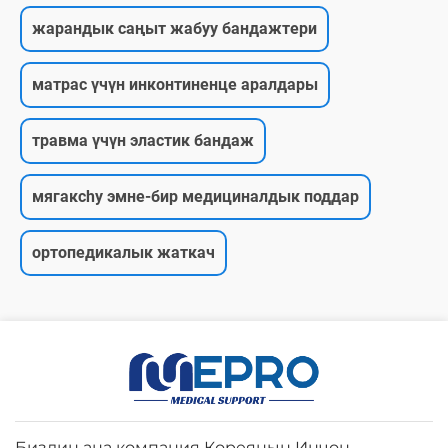
жарандык саңыт жабуу бандажтери
матрас үчүн инконтиненце аралдары
травма үчүн эластик бандаж
мягакchy эмне-бир медициналдык поддар
ортопедикалык жаткач
Биздин ана компания Кореянын Инчон