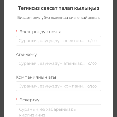
Тегинсиз саясат талап кылыңыз
Биздин өкүлүбүз жакында сизге кайрылат.
Электрондук почта
0/100
Аты-жөнү
0/100
Компаниянын аты
0/200
Эскертүү