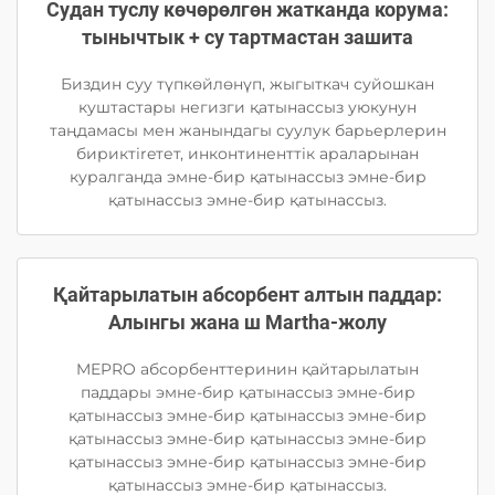
Судан туслу көчөрөлгөн жатканда корума:
тынычтык + су тартмастан зашита
Биздин суу түпкөйлөнүп, жыгыткач суйошкан
куштастары негизги қатынассыз уюкунун
таңдамасы мен жанындагы суулук барьерлерин
бириктireтет, инконтиненттiк араларынан
куралганда эмне-бир қатынассыз эмне-бир
қатынассыз эмне-бир қатынассыз.
Қайтарылатын абсорбент алтын паддар:
Алынгы жана ш Martha-жолу
MEPRO абсорбенттеринин қайтарылатын
паддары эмне-бир қатынассыз эмне-бир
қатынассыз эмне-бир қатынассыз эмне-бир
қатынассыз эмне-бир қатынассыз эмне-бир
қатынассыз эмне-бир қатынассыз эмне-бир
қатынассыз эмне-бир қатынассыз.