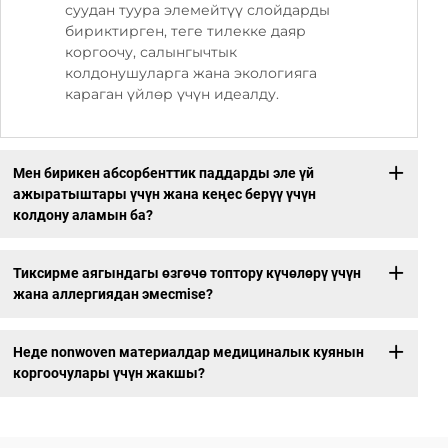
суудан туура элемейтүү слойдарды
бириктирген, теге тилекке даяр
коргоочу, салынгычтык
колдонушуларга жана экологияга
караган үйлөр үчүн идеалду.
Мен бирикен абсорбенттик паддарды эле үй
ажыратыштары үчүн жана кеңес берүү үчүн
колдону аламын ба?
Тиксирме аягындагы өзгөчө топтору күчөлөрү үчүн
жана аллергиядан эмесmise?
Неде nonwoven материалдар медициналык куянын
коргоочулары үчүн жакшы?