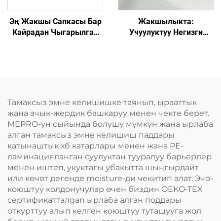
Эң Жакшы Сапкасы Бар
Жакшылыкта:
Кайрадан Чыгарылган
Учуулуктуу Негизги
Жарыш Көрсөткүчү Үчүн
Тамгаланган Бумагадан
Шпиталдын
Түстүк Эко-Көмөкчүлүк
Жарышынын
Кайрадан Чыгарылган
Көрсөткүчү
Учуулуктуу Негизги
Тамгаланган Бумага
Диспетчердик Түстүктер
Тамаксыз эмне келишишке таянып, ырааттык
Үчүн
жана ачык-жердик башкаруу менен чекте берет.
MEPRO-ун сыйында болушу мүмкүн жана ырлаба
алган тамаксыз эмне келишиш паддары
катынаштык хб катарлары менен жана PE-
ламинацияланган суулуктан тууралуу барьерлер
менен иштеп, укуктагы убакытта шыңгырдайт
или көчөт дегенде moisture-ди чекитип алат. Эчо-
коюштуу колдонучулар өчен биздин OEKO-TEX
сертификатталgan ырлаба алган поддары
откурттуу алып келген коюштуу туташууга жол