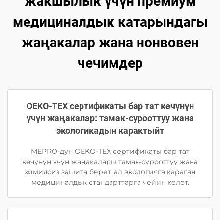
жакшылык үчүн премиум
медициналдык катарындагы
жаңакалар жана нонвовен
чечимдер
OEKO-TEX сертификаты бар тат көчүнүн
үчүн жаңакалар: тамак-сурооттуу жана
экологикадын карактыйт
MEPRO-дун OEKO-TEX сертификаты бар тат
көчүнүн үчүн жаңакалары тамак-сурооттуу жана
химиясиз зашита берет, ал экологияга караган
медициналдык стандарттарга чейин келет.