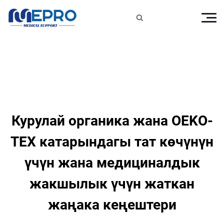

Курулай органика жана OEKO-
TEX катарындагы тат көчүнүн
үчүн жана медициналдык
жакшылык үчүн жаткан
жаңака кеңештери