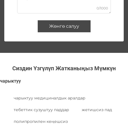
0/1000
Жөнгө салуу
Сиздин Үзгүлүп Жатканыңыз Мүмкүн
чарыктуу
чарыктуу медициналдык аралдар
тебеттик сузуштуу паддар
жетишсиз пад
полипропилен кеңешсиз