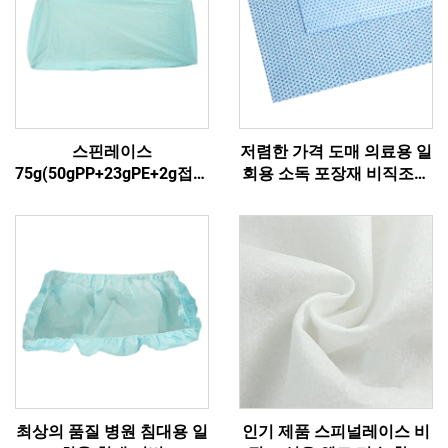
스핀레이스
저렴한 가격 도매 의료용 일
75g(50gPP+23gPE+2g접착
회용 소독 포장재 비직조포
제)3
장재 SMS/SMMS
최상의 품질 병원 침대용 일
인기 제품 스피널레이스 비