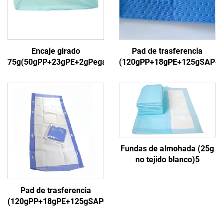
Encaje girado
Pad de trasferencia
75g(50gPP+23gPE+2gPegamento)3
(120gPP+18gPE+125gSAP+
Fundas de almohada (25g
no tejido blanco)5
Pad de trasferencia
(120gPP+18gPE+125gSAP+18gPP)5