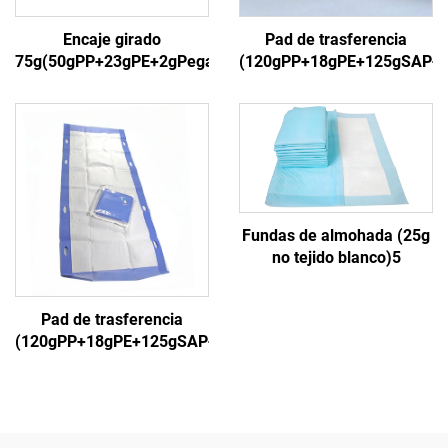
Encaje girado
Pad de trasferencia
75g(50gPP+23gPE+2gPegamento)3
(120gPP+18gPE+125gSAP+
Fundas de almohada (25g
no tejido blanco)5
Pad de trasferencia
(120gPP+18gPE+125gSAP+18gPP)5