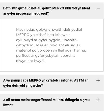
Beth sy'n gwneud netiau golwg MEPRO iddi fod yn ideal
ar gyfer prosesau meddygol?
Mae netiau golwg unwaith-defnyddiol
MEPRO yn eithaf, heb leisewr, a
dylunwyd ar gyfer hygeini unwaith-
defnyddiol. Mae eu prydiant elusig a'u
materiol polypropen yn lleihau'r rhannu,
perffect ar gyfer ysbytai, labordi, a
diwydiant bwyd.
A yw pamp caps MEPRO yn cyfateb i safonau ASTM ar
gyfer defnydd ymgyrchu?
A all netau meirw angorffennol MEPRO ddiogelu o greu
llwch?