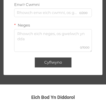
Enw'r Cwmni
0/200
Neges
0/1000
Cyflwyno
Eich Bod Yn Diddorol