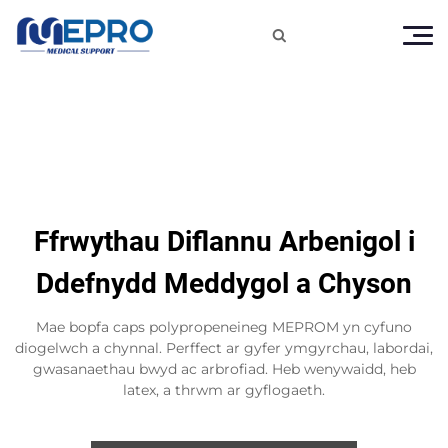

Ffrwythau Diflannu Arbenigol i
Ddefnydd Meddygol a Chyson
Mae bopfa caps polypropeneineg MEPROM yn cyfuno
diogelwch a chynnal. Perffect ar gyfer ymgyrchau, labordai,
gwasanaethau bwyd ac arbrofiad. Heb wenywaidd, heb
latex, a thrwm ar gyflogaeth.