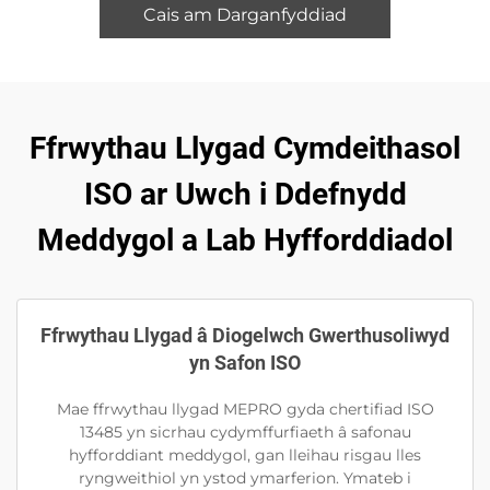
Cais am Darganfyddiad
Ffrwythau Llygad Cymdeithasol
ISO ar Uwch i Ddefnydd
Meddygol a Lab Hyfforddiadol
Ffrwythau Llygad â Diogelwch Gwerthusoliwyd
yn Safon ISO
Mae ffrwythau llygad MEPRO gyda chertifiad ISO
13485 yn sicrhau cydymffurfiaeth â safonau
hyfforddiant meddygol, gan lleihau risgau lles
ryngweithiol yn ystod ymarferion. Ymateb i