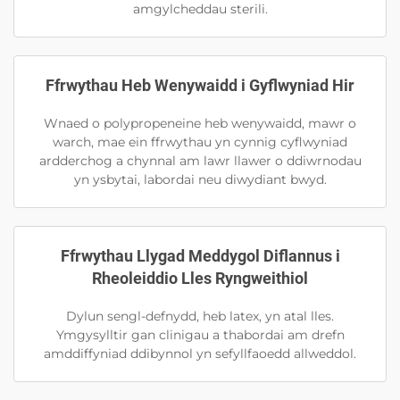
amgylcheddau sterili.
Ffrwythau Heb Wenywaidd i Gyflwyniad Hir
Wnaed o polypropeneine heb wenywaidd, mawr o
warch, mae ein ffrwythau yn cynnig cyflwyniad
ardderchog a chynnal am lawr llawer o ddiwrnodau
yn ysbytai, labordai neu diwydiant bwyd.
Ffrwythau Llygad Meddygol Diflannus i
Rheoleiddio Lles Ryngweithiol
Dylun sengl-defnydd, heb latex, yn atal lles.
Ymgysylltir gan clinigau a thabordai am drefn
amddiffyniad ddibynnol yn sefyllfaoedd allweddol.