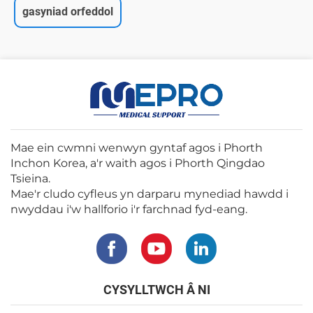
gasyniad orfeddol
Mae ein cwmni wenwyn gyntaf agos i Phorth
Inchon Korea, a'r waith agos i Phorth Qingdao
Tsieina.
Mae'r cludo cyfleus yn darparu mynediad hawdd i
nwyddau i'w hallforio i'r farchnad fyd-eang.
CYSYLLTWCH Â NI