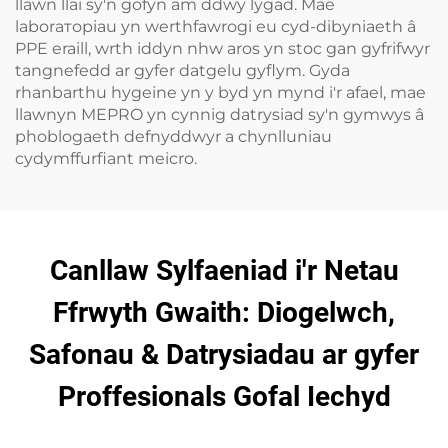
llawn llai sy'n gofyn am ddwy lygad. Mae
laborаторiau yn werthfawrogi eu cyd-dibyniaeth â
PPE eraill, wrth iddyn nhw aros yn stoc gan gyfrifwyr
tangnefedd ar gyfer datgelu gyflym. Gyda
rhanbarthu hygeine yn y byd yn mynd i'r afael, mae
llawnyn MEPRO yn cynnig datrysiad sy'n gymwys â
phoblogaeth defnyddwyr a chynlluniau
cydymffurfiant meicro.
Canllaw Sylfaeniad i'r Netau
Ffrwyth Gwaith: Diogelwch,
Safonau & Datrysiadau ar gyfer
Proffesionals Gofal Iechyd