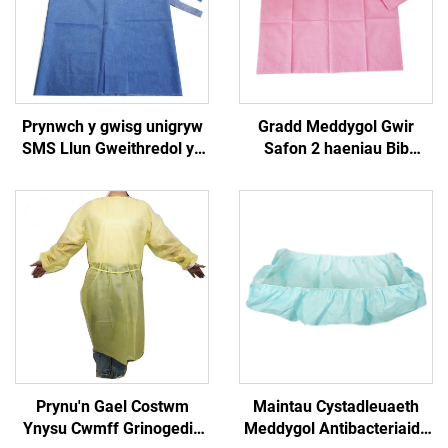
Prynwch y gwisg unigryw
Gradd Meddygol Gwir
SMS Llun Gweithredol yn
Safon 2 haeniau Bib
Tsieina
Dental Towel Dental Bib
Towel Dental Suture Pad
Prynu'n Gael Costwm
Maintau Cystadleuaeth
Ynysu Cwmff Grinogedig
Meddygol Antibacteriaidd