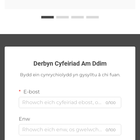
Derbyn Cyfeiriad Am Ddim
Bydd ein cynrychiolydd yn gysylltu â chi fuan.
E-bost
0/100
Enw
0/100