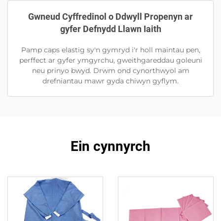
Gwneud Cyffredinol o Ddwyll Propenyn ar
gyfer Defnydd Llawn Iaith
Pamp caps elastig sy'n gymryd i'r holl maintau pen,
perffect ar gyfer ymgyrchu, gweithgareddau goleuni
neu prinyo bwyd. Drwm ond cynorthwyol am
drefniantau mawr gyda chiwyn gyflym.
Ein cynnyrch