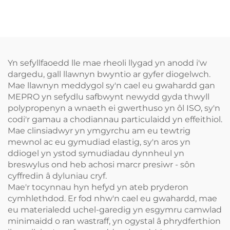
Gwasg Gwir PP
Fitted PP+PE Patrymau
Llwytho Allanol Non
Woven Blue Ysbyty
Llwytho Allanol
Yn sefyllfaoedd lle mae rheoli llygad yn anodd i'w
dargedu, gall llawnyn bwyntio ar gyfer diogelwch.
Mae llawnyn meddygol sy'n cael eu gwahardd gan
MEPRO yn sefydlu safbwynt newydd gyda thwyll
polypropenyn a wnaeth ei gwerthuso yn ôl ISO, sy'n
codi'r gamau a chodiannau particulaidd yn effeithiol.
Mae clinsiadwyr yn ymgyrchu am eu tewtrig
mewnol ac eu gymudiad elastig, sy'n aros yn
ddiogel yn ystod symudiadau dynnheul yn
breswylus ond heb achosi marcr presiwr - sôn
cyffredin â dyluniau cryf.
Mae'r tocynnau hyn hefyd yn ateb pryderon
cymhlethdod. Er fod nhw'n cael eu gwahardd, mae
eu materialedd uchel-garedig yn esgymru camwlad
minimaidd o ran wastraff, yn ogystal â phrydferthion