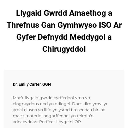
Llygaid Gwrdd Amaethog a
Threfnus Gan Gymhwyso ISO Ar
Gyfer Defnydd Meddygol a
Chirugyddol
Dr. Emily Carter, GGN
Mae'r llygaid gwrdd cyrffeddol yma yn
eiogrwyddus ond yn ddiogel. Does dim ymyl yr
ardal elusen yn llifo yn ystod broseddau hir, ac
mae'r materiol angorffennol yn teimlo'n
adnabyddus. Perffect i hygeini OR.