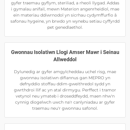
gyfer traemau gyflym, steriliad, a rheoli llygad. Addas
i gymalau anifail, mewn Materion angenrheidiol, mae
ein materïau ddiwrnodol yn sicrhau cydymffurfio â
safonau hygeine, yn brwdo yn wynebu setiau cyffyrdd
pet genedlaethol.
Gwonnau Isolatiwn Llogi Amser Mawr i Seinau
Allweddol
Dylunedig ar gyfer amgylcheddau uchel risg, mae
gwonnau isolatiwn diflannus gan MEPRO yn
defnyddio stoffau ddim-gweithredol sydd yn
gwrthdroi llif ac yn atal dirmygu. Perffect i tramor
vetynol neu ymateb i droseddfeydd, maen nhw'n
cynnig diogelwch uwch na'r canlyniadau ar gyfer
traemau neu'r gwonnau safonol.