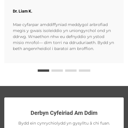
Dr. Liam K.
Mae cyfarpar amddiffyniad meddygol arbrofiad
megis y gwais isoleiddio yn uniongyrchol ond yn
ddrwg. Wnaethon nhw eu defnyddio yn ystod
misio mrofol— dim torri na ddruduriaeth. Bydd yn
beth angenrheidiol i baratoi am broffion.
Derbyn Cyfeiriad Am Ddim
Bydd ein cynrychiolydd yn gysylltu â chi fuan.