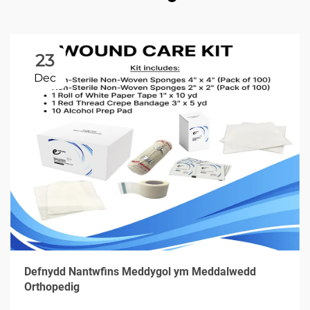
23
Dec
Defnydd Nantwfins Meddygol ym Meddalwedd
Orthopedig