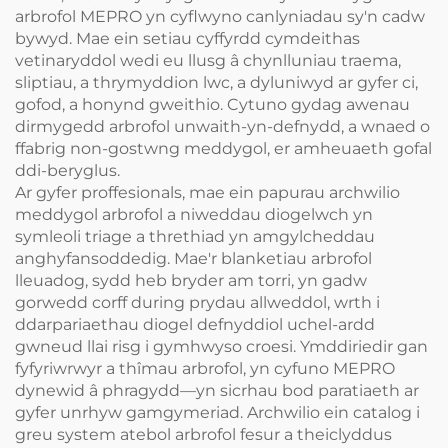
arbrofol MEPRO yn cyflwyno canlyniadau sy'n cadw
bywyd. Mae ein setiau cyffyrdd cymdeithas
vetinaryddol wedi eu llusg â chynlluniau traema,
sliptiau, a thrymyddion lwc, a dyluniwyd ar gyfer ci,
gofod, a honynd gweithio. Cytuno gydag awenau
dirmygedd arbrofol unwaith-yn-defnydd, a wnaed o
ffabrig non-gostwng meddygol, er amheuaeth gofal
ddi-beryglus.
Ar gyfer proffesionals, mae ein papurau archwilio
meddygol arbrofol a niweddau diogelwch yn
symleoli triage a threthiad yn amgylcheddau
anghyfansoddedig. Mae'r blanketiau arbrofol
lleuadog, sydd heb bryder am torri, yn gadw
gorwedd corff during prydau allweddol, wrth i
ddarpariaethau diogel defnyddiol uchel-ardd
gwneud llai risg i gymhwyso croesi. Ymddiriedir gan
fyfyriwrwyr a thîmau arbrofol, yn cyfuno MEPRO
dynewid â phragydd—yn sicrhau bod paratiaeth ar
gyfer unrhyw gamgymeriad. Archwilio ein catalog i
greu system atebol arbrofol fesur a theiclyddus