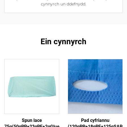
cynnyrch un ddefnydd.
Ein cynnyrch
Spun lace
Pad cyfriannu
75g(50gPP+23gPE+2gGlue)3
(120gPP+18gPE+125gSAP+