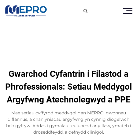

Gwarchod Cyfantrin i Filastod a
Phrofessionals: Setiau Meddygol
Argyfwng Atechnolegwyd a PPE
Mae setiau cyffyrdd meddygol gan MEPRO, gwonnau
diflannus, a chanlyniadau argyfwng yn cynnig diogelwch
heb gyfryw. Addas i gymalau teuluoedd ar y llaw, ymateb i
droseddfeydd, a defnydd clinigol.