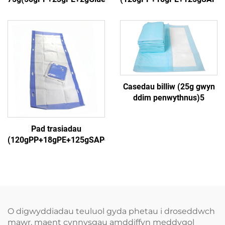
Casedau billiw (25g gwyn
ddim penwythnus)5
Pad trasiadau
(120gPP+18gPE+125gSAP+18gPP)5
O digwyddiadau teuluol gyda phetau i droseddwch
mawr, maent cynnysgau amddiffyn meddygol