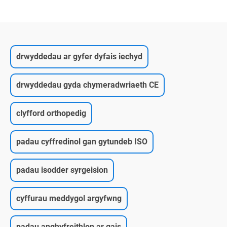
drwyddedau ar gyfer dyfais iechyd
drwyddedau gyda chymeradwriaeth CE
clyfford orthopedig
padau cyffredinol gan gytundeb ISO
padau isodder syrgeision
cyffurau meddygol argyfwng
padau anghyfreithlon ar gais