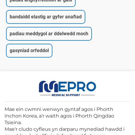
bandaidd elastig ar gyfer anafiad
padiau meddygol ar ddelwedd moch
gasyniad orfeddol
Mae ein cwmni wenwyn gyntaf agos i Phorth
Inchon Korea, a'r waith agos i Phorth Qingdao
Tsieina.
Mae'r cludo cyfleus yn darparu mynediad hawdd i