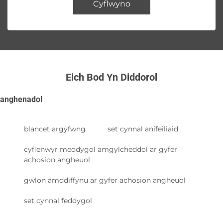
Cyflwyno
Eich Bod Yn Diddorol
anghenadol
blancet argyfwng
set cynnal anifeiliaid
cyflenwyr meddygol amgylcheddol ar gyfer
achosion angheuol
gwlon amddiffynu ar gyfer achosion angheuol
set cynnal feddygol