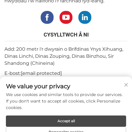
nwyddau i'w hallforio i'r farchnad fyd-eang.
CYSYLLTWCH Â NI
Add: 200 metr i'r dwyrain o Brifdinas Ynys Xihuang,
Dinas Linchi, Dinas Zouping, Dinas Binzhou, Sir
Shandong (Chineina)
E-bost:
[email protected]
Ffôn:
+82-3180427370
We value your privacy
Ffôn:
+86-15564344404
We use cookies and similar tools to provide our services.
If you don't want to accept all cookies, click Personalize
Whatsapp:
+82-1022396668
cookies.
Accept all
Hawlfraint © 2024 gan Mepro Medical Co.,Ltd.