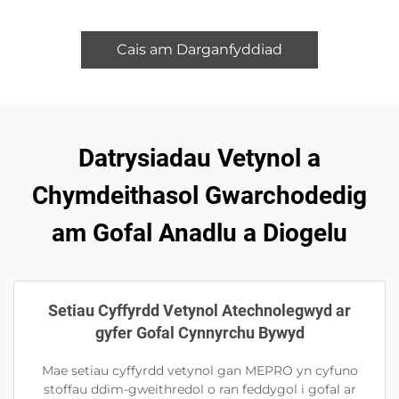
Cais am Darganfyddiad
Datrysiadau Vetynol a
Chymdeithasol Gwarchodedig
am Gofal Anadlu a Diogelu
Setiau Cyffyrdd Vetynol Atechnolegwyd ar
gyfer Gofal Cynnyrchu Bywyd
Mae setiau cyffyrdd vetynol gan MEPRO yn cyfuno
stoffau ddim-gweithredol o ran feddygol i gofal ar