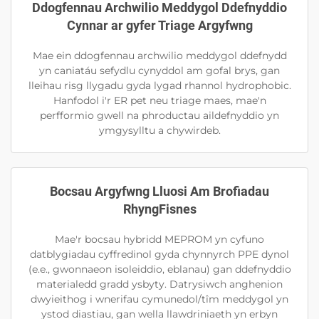
Ddogfennau Archwilio Meddygol Ddefnyddio
Cynnar ar gyfer Triage Argyfwng
Mae ein ddogfennau archwilio meddygol ddefnydd
yn caniatáu sefydlu cynyddol am gofal brys, gan
lleihau risg llygadu gyda lygad rhannol hydrophobic.
Hanfodol i'r ER pet neu triage maes, mae'n
perfformio gwell na phroductau aildefnyddio yn
ymgysylltu a chywirdeb.
Bocsau Argyfwng Lluosi Am Brofiadau
RhyngFisnes
Mae'r bocsau hybridd MEPROM yn cyfuno
datblygiadau cyffredinol gyda chynnyrch PPE dynol
(e.e., gwonnaeon isoleiddio, eblanau) gan ddefnyddio
materialedd gradd ysbyty. Datrysiwch anghenion
dwyieithog i wnerifau cymunedol/tîm meddygol yn
ystod diastiau, gan wella llawdriniaeth yn erbyn