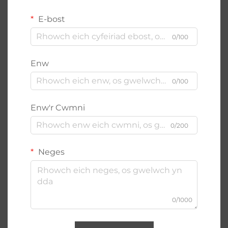
E-bost
0/100
Enw
0/100
Enw'r Cwmni
0/200
Neges
0/1000