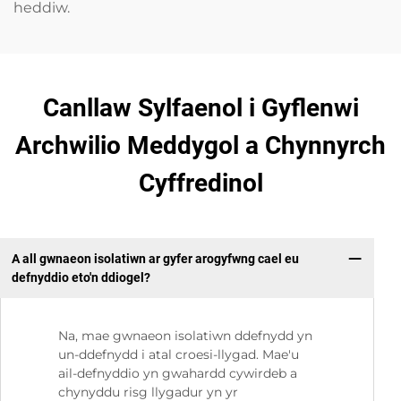
heddiw.
Canllaw Sylfaenol i Gyflenwi
Archwilio Meddygol a Chynnyrch
Cyffredinol
A all gwnaeon isolatiwn ar gyfer arogyfwng cael eu
defnyddio eto'n ddiogel?
Na, mae gwnaeon isolatiwn ddefnydd yn
un-ddefnydd i atal croesi-llygad. Mae'u
ail-defnyddio yn gwahardd cywirdeb a
chynyddu risg llygadur yn yr