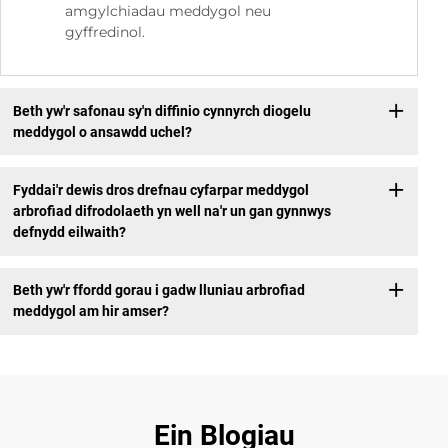
amgylchiadau meddygol neu
gyffredinol.
Beth yw'r safonau sy'n diffinio cynnyrch diogelu
meddygol o ansawdd uchel?
Fyddai'r dewis dros drefnau cyfarpar meddygol
arbrofiad difrodolaeth yn well na'r un gan gynnwys
defnydd eilwaith?
Beth yw'r ffordd gorau i gadw lluniau arbrofiad
meddygol am hir amser?
Ein Blogiau