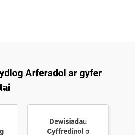
dlog Arferadol ar gyfer
tai
Dewisiadau
ig
Cyffredinol o