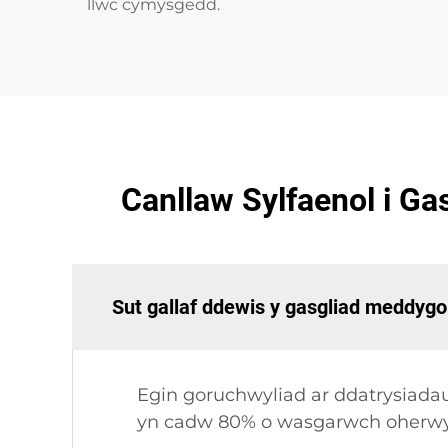
llwc cymysgedd.
Canllaw Sylfaenol i G
Sut gallaf ddewis y gasgliad meddygo
Egin goruchwyliad ar ddatrysiada
yn cadw 80% o wasgarwch oherwyd