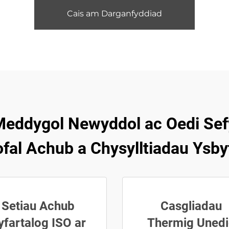
Cais am Darganfyddiad
eddygol Newyddol ac Oedi Sefy
fal Achub a Chysylltiadau Ysby
Setiau Achub
Casgliadau
yfartalog ISO ar
Thermig Uned