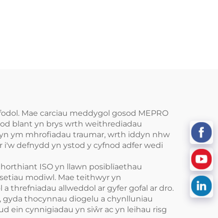
nfodol. Mae carciau meddygol gosod MEPRO
sod blant yn brys wrth weithrediadau
flwyn ym mhrofiadau traumar, wrth iddyn nhw
r i'w defnydd yn ystod y cyfnod adfer wedi
mhorthiant ISO yn llawn posiblïaethau
 setiau modiwl. Mae teithwyr yn
threfniadau allweddol ar gyfer gofal ar dro.
 gyda thocynnau diogelu a chynlluniau
 ein cynnigiadau yn siŵr ac yn leihau risg