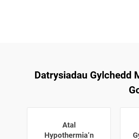
Datrysiadau Gylchedd M
Go
Atal
Hypothermia’n
G