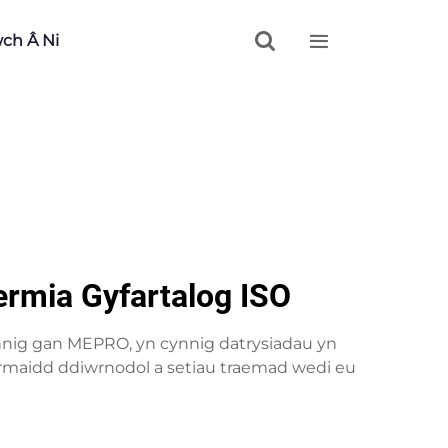


wch Â Ni
rmia Gyfartalog ISO
nnig gan MEPRO, yn cynnig datrysiadau yn
 thermaidd ddiwrnodol a setiau traemad wedi eu