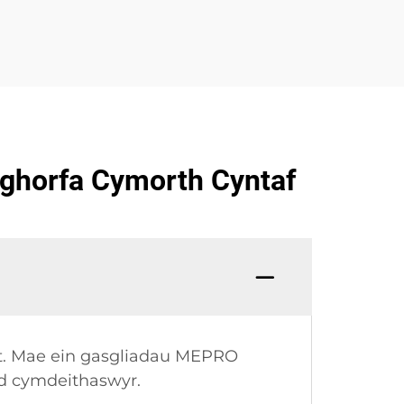
nghorfa Cymorth Cyntaf
nt. Mae ein gasgliadau MEPRO
ad cymdeithaswyr.