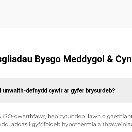
asgliadau Bysgo Meddygol & Cy
l unwaith-defnydd cywir ar gyfer brysurdeb?
u ISO-gwerthfawr, heb cytundeb llawn o gaethia
d, addas i gyfrifoldeb hypothermia a thraweini