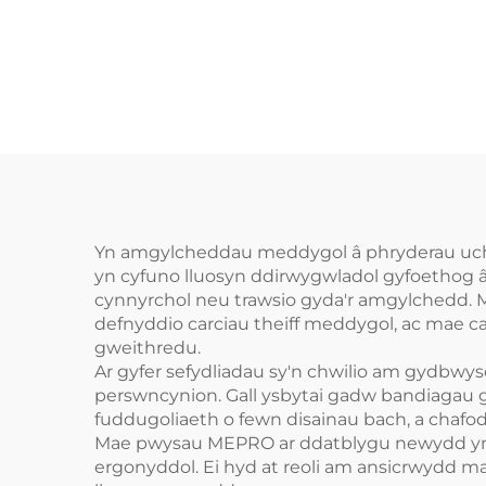
Yn amgylcheddau meddygol â phryderau uche
yn cyfuno lluosyn ddirwygwladol gyfoethog â
cynnyrchol neu trawsio gyda'r amgylchedd. M
defnyddio carciau theiff meddygol, ac mae ca
gweithredu.
Ar gyfer sefydliadau sy'n chwilio am gydbwyse
perswncynion. Gall ysbytai gadw bandiagau g
fuddugoliaeth o fewn disainau bach, a chafod
Mae pwysau MEPRO ar ddatblygu newydd yn c
ergonyddol. Ei hyd at reoli am ansicrwydd m