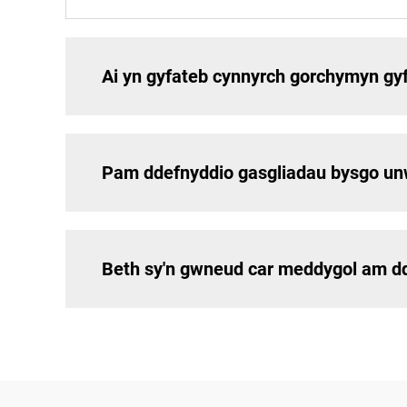
Ai yn gyfateb cynnyrch gorchymyn gyf
Pam ddefnyddio gasgliadau bysgo un
Beth sy'n gwneud car meddygol am dda