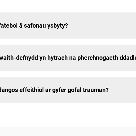
atebol â safonau ysbyty?
waith-defnydd yn hytrach na pherchnogaeth ddadl
ngos effeithiol ar gyfer gofal trauman?