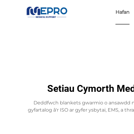
Hafan
Setiau Cymorth Med
Deddfwch blankets gwarmio o ansawdd med
gyfartalog â'r ISO ar gyfer ysbytai, EMS, a t