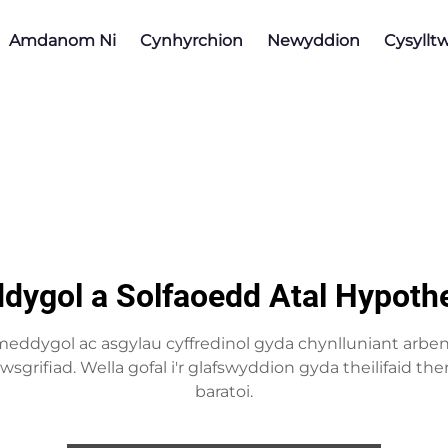
Amdanom Ni
Cynhyrchion
Newyddion
Cysyllt
dygol a Solfaoedd Atal Hypothe
dygol ac asgylau cyffredinol gyda chynlluniant arbe
hrawsgrifiad. Wella gofal i'r glafswyddion gyda theilifaid
baratoi.