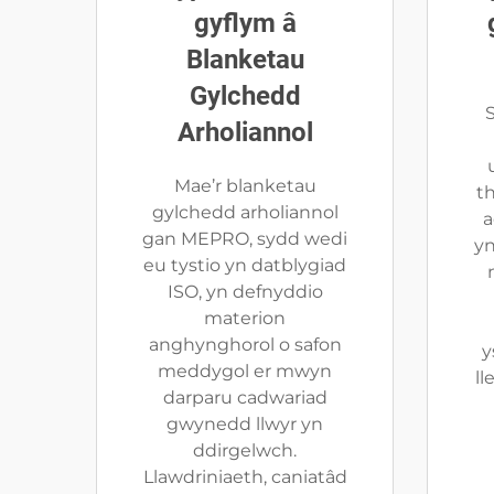
gyflym â
Blanketau
Gylchedd
S
Arholiannol
Mae’r blanketau
t
gylchedd arholiannol
a
gan MEPRO, sydd wedi
yn
eu tystio yn datblygiad
ISO, yn defnyddio
materion
anghynghorol o safon
y
meddygol er mwyn
ll
darparu cadwariad
gwynedd llwyr yn
ddirgelwch.
Llawdriniaeth, caniatâd