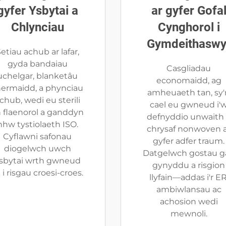
gyfer Ysbytai a
ar gyfer Gofa
Chlynciau
Cynghorol i
Gymdeithaswy
etiau achub ar lafar,
gyda bandaiau
Casgliadau
uchelgar, blanketâu
economaidd, ag
hermaidd, a phynciau
amheuaeth tan, sy'
chub, wedi eu sterili
cael eu gwneud i'
 flaenorol a ganddyn
defnyddio unwaith
nhw tystiolaeth ISO.
chrysaf nonwoven 
Cyflawni safonau
gyfer adfer traum.
diogelwch uwch
Datgelwch gostau g
sbytai wrth gwneud
gynyddu a risgion
e i risgau croesi-croes.
llyfain—addas i'r ER
ambiwlansau ac
achosion wedi
mewnoli.