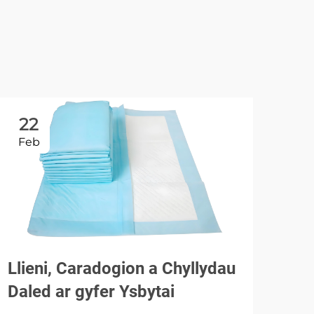
22
2
Feb
Ma
Llieni, Caradogion a Chyllydau
Daled ar gyfer Ysbytai