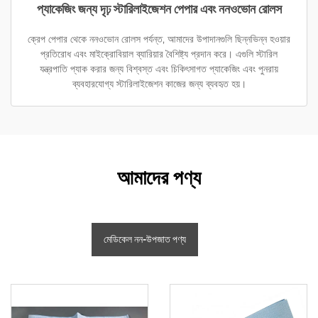
প্যাকেজিং জন্য দৃঢ় স্টারিলাইজেশন পেপার এবং ননওভোন রোলস
ক্রেপ পেপার থেকে ননওভোন রোলস পর্যন্ত, আমাদের উপাদানগুলি ছিন্নভিন্ন হওয়ার
প্রতিরোধ এবং মাইক্রোবিয়াল ব্যারিয়ার বৈশিষ্ট্য প্রদান করে। এগুলি স্টারিল
যন্ত্রপাতি প্যাক করার জন্য বিশ্বস্ত এবং চিকিৎসাগত প্যাকেজিং এবং পুনরায়
ব্যবহারযোগ্য স্টারিলাইজেশন কাজের জন্য ব্যবহৃত হয়।
আমাদের পণ্য
মেডিকেল নন-উপজাত পণ্য