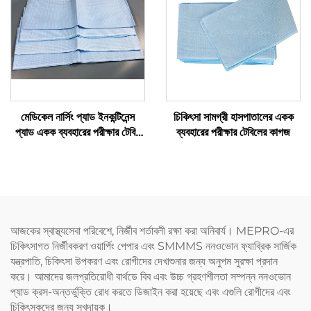
মেডিকেল নার্সিং প্যাড ইনকন্টিনেন্স
চিকিৎসা সামগ্রী হাসপাতালের একক
প্যাড একক ব্যবহারের পরীক্ষার টেবিল
ব্যবহারের পরীক্ষার টেবিলের কাগজ
শীট একক ব্যবহারের প্যাডযুক্ত শীট
আজকের স্বাস্থ্যসেবা পরিবেশে, নির্জীব শর্তাবলী রক্ষা করা অনিবার্য। MEPRO-এর
চিকিৎসাগত নির্জীবকরণ ওয়ার্পিং পেপার এবং SMMMS ননওভোন ফ্যাব্রিক সার্জিক
যন্ত্রপাতি, চিকিৎসা উপকরণ এবং রোগীদের দেখাশুনার জন্য অনুপম সুরক্ষা প্রদান
করে। আমাদের জলপ্রতিরোধী বার্থডে বিব এবং উচ্চ গ্রহণশীলতা সম্পন্ন ননওভোন
প্যাড ক্রস-অন্তর্ভুক্তি রোধ করতে ডিজাইন করা হয়েছে এবং এগুলি রোগীদের এবং
চিকিৎসকদের জন্য সুখদায়ক।