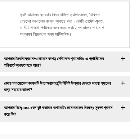
হ্যাঁ! আমাদের ব্যাবহার্য বিবস হাইপোঅ্যালার্জেনিক, চিকিৎসা
গ্রেডের ননওভোন কাপড় ব্যবহার করে। এগুলি লেটেক্স-মুক্ত,
ডার্মাটোলজিস্ট-পরীক্ষিত এবং দন্তকেয়া/হাসপাতালের পরিবেশে
সংক্রমণ নিয়ন্ত্রণের জন্য সার্টিফাইড।
আপনার জৈববিঘ্নেয় ননওয়োভেন কাপড় মেডিকেল প্যাকেজিং-এ প্লাস্টিকের
পরিবর্তে ব্যবহৃত হতে পারে?
কোন ননওয়োভেন কাপড়টি উচ্চ অবসোর্বেন্সি বিশিষ্ট উল্কার দেখতে ভালো প্যাডের
জন্য সবচেয়ে ভালো?
আপনার ডিসposerবল বুট কভারস অপারেটিং রুমে তরলের বিরুদ্ধে সুরক্ষা প্রদান
করে কি?