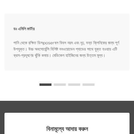
ডঃ এমিলি কার্টার
পানি থেকে রক্ষিত ডিসposerবল বিবস নরম এবং দৃঢ়, দন্ত ক্লিনিকের জন্য পূর্ণ
উপযুক্ত। উচ্চ অবসোর্বেন্সি বিশিষ্ট ননওয়োভেন প্যাডের সাথে যুক্ত হওয়ায় এটি
ক্রস-প্রদূষণের ঝুঁকি কমায়। মেডিকেল হাইজিনের জন্য উত্তম মূল্য।
বিনামূল্যে আদায় করুন