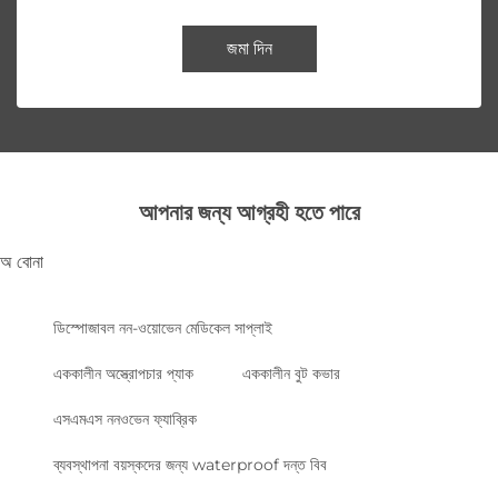
জমা দিন
আপনার জন্য আগ্রহী হতে পারে
অ বোনা
ডিস্পোজাবল নন-ওয়োভেন মেডিকেল সাপ্লাই
এককালীন অস্ত্রোপচার প্যাক
এককালীন বুট কভার
এসএমএস ননওভেন ফ্যাব্রিক
ব্যবস্থাপনা বয়স্কদের জন্য waterproof দন্ত বিব