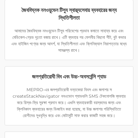
জৈববিঘ্নক ননওয়ুভেন টিস্যু স্বাস্থ্যসেবায় ব্যবহারের জন্য
স্থিতিশীলতা
আমাদের জৈববিঘ্নক ননওয়ুভেন টিস্যু পরিবেশের প্রভাব কমাতে সাহায্য করে এবং
মেডিকেল-গ্রেড দৃঢ়তা বজায় রাখে। এটি ব্যবহার পর ফেলনীয় বিছানা শীট, বুট কভার
এবং হাইজিন পণ্যের জন্য আদর্শ, যা স্থিতিশীলতা এবং ক্লিনিক্যাল নিরাপত্তার মধ্যে
সামঞ্জস্য রাখে।
জলপ্রতিরোধী বিব এবং উচ্চ-অবসর্বেন্সি প্যাড
MEPRO-এর জলপ্রতিরোধী দন্তকেয়া বিবস এবং জলাশয় স
createStackNavigator ননওভোন প্যাডগুলি SMS টেকনোলজি ব্যবহার
করে রিস্ক-ফ্রি সুরক্ষা প্রদান করে। এগুলি ব্যবহারকারী বয়স্কদের জন্য এবং
ক্লিনিকাল ব্যবহারের জন্য ডিজাইন করা হয়েছে, যা উচ্চ জলাশয় পরিস্থিতিতে
রোগীদের সুখবৃদ্ধি করে এবং মোটামুটি সাফ করার কাজটি সহজ করে।