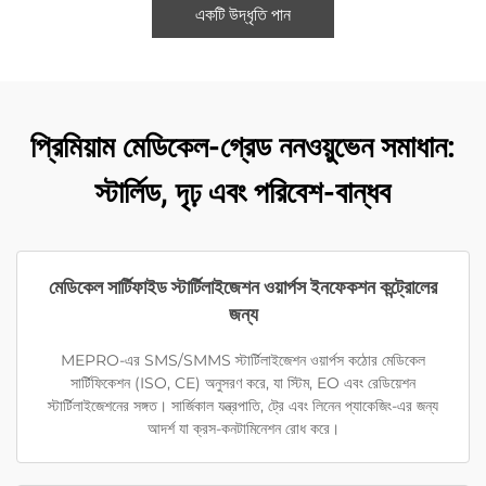
একটি উদ্ধৃতি পান
প্রিমিয়াম মেডিকেল-গ্রেড ননওয়ুভেন সমাধান:
স্টার্লিড, দৃঢ় এবং পরিবেশ-বান্ধব
মেডিকেল সার্টিফাইড স্টার্টিলাইজেশন ওয়ার্পস ইনফেকশন কন্ট্রোলের
জন্য
MEPRO-এর SMS/SMMS স্টার্টিলাইজেশন ওয়ার্পস কঠোর মেডিকেল
সার্টিফিকেশন (ISO, CE) অনুসরণ করে, যা স্টিম, EO এবং রেডিয়েশন
স্টার্টিলাইজেশনের সঙ্গত। সার্জিকাল যন্ত্রপাতি, ট্রে এবং লিনেন প্যাকেজিং-এর জন্য
আদর্শ যা ক্রস-কনটামিনেশন রোধ করে।