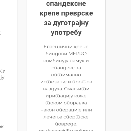
спандексне
крепе преврске
за дуготрајну
х
употребу
Еластични крепе
биндови MEPRO
комбинују памук и
спандекс за
ју
оптимално
ју
истезање и проток
ваздуха. Смањити
иритацију коже
током опоравка
након операције или
лечења спортске
е
повреде,
ок
осигуравајући сигурно