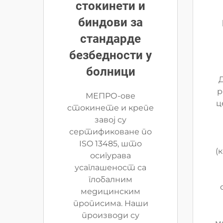
стокинети и
биндови за
стандарде
безбедности у
болници
р
МЕПРО-ове
ц
стокинете и крепе
завој су
сертификоване по
ISO 13485, што
(
осигурава
усаглашеност са
глобалним
медицинским
прописима. Наши
производи су
м