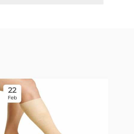
22
2
Feb
Fe