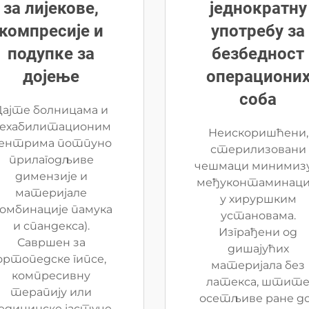
за лијекове,
једнократну
компресије и
употребу за
подупке за
безбедност
дојење
операциони
соба
Дајте болницама и
ехабилитационим
Неискоришћени,
ентрима потпуно
стерилизовани
прилагодљиве
чешмаци минимизу
димензије и
међуконтаминаци
материјале
у хируршким
комбинације памука
установама.
и спандекса).
Изграђени од
Савршен за
дишајућих
ортопедске гипсе,
материјала без
компресивну
латекса, штит
терапију или
осетљиве ране д
едицинске јастуче,