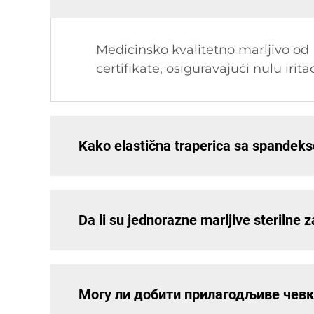
Medicinsko kvalitetno marljivo od 
certifikate, osiguravajući nulu irit
Kako elastična traperica sa spandeks
Da li su jednorazne marljive sterilne 
Могу ли добити прилагодљиве чевк