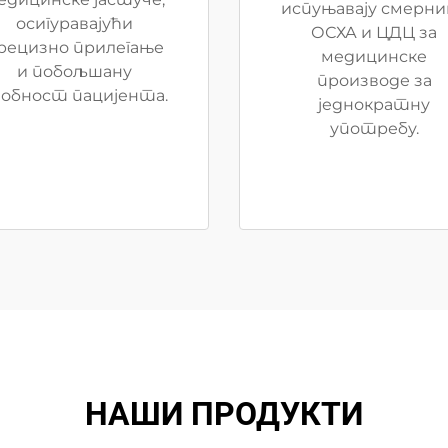
испуњавају смерни
осигуравајући
ОСХА и ЦДЦ за
рецизно прилегање
медицинске
и побољшану
производе за
добност пацијента.
једнократну
употребу.
НАШИ ПРОДУКТИ