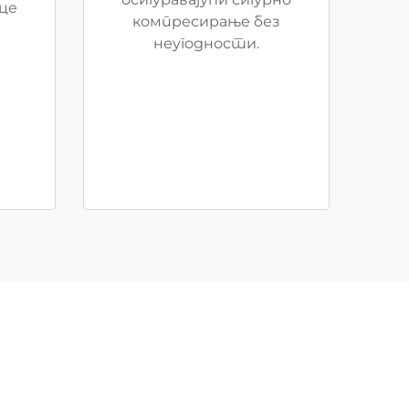
це
компресирање без
неугодности.