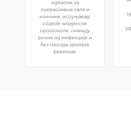
идеални за
оперативне сале и
п
клинике, испуњавају
строге хигијенске
у
протоколе, смањују
ризик од инфекције и
без напора пролазе
ревизије.