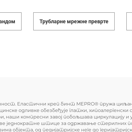
тандом
Трубларне мрежне преврте
ецизност. Еластични креп бинт MEPRO® пружа циља
цинске одливке обезбеђује глатки, хипоалергенски 
и, наши компресни завој побољшава циркулацију и 
ове једнократне штице за одржавање стерилних п
ма објекта, од педијатријске неге до геријатриј