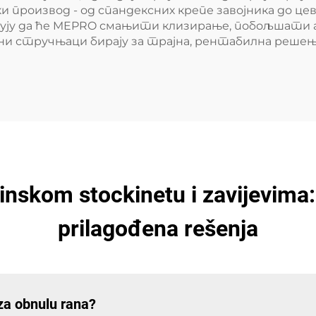
 производ - од спандексних крепе завојника до ц
ују да ће MEPRO смањити клизирање, побољшати а
 стручњаци бирају за трајна, рентабилна решења 
inskom stockinetu i zavijevima: 
prilagođena rešenja
 za obnulu rana?