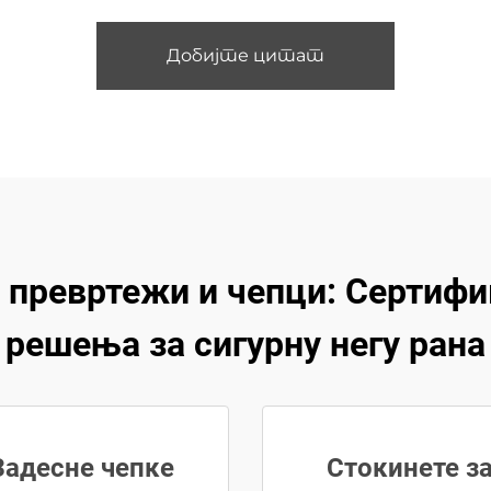
Добијте цитат
превртежи и чепци: Сертифи
решења за сигурну негу рана
Задесне чепке
Стокинете з