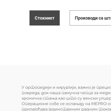
Стокниет
Производи са ш
У ортопедији и хирургији, важно је пр
повреда, док наша памучна чепца за меди
хронична стања као што су венски улцер
Операционе собе се ослањају на MEPRO-
прилагођава јединственим радним токови