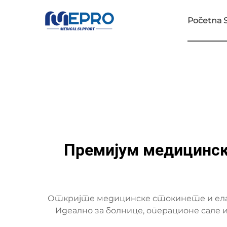
Početna S
Премијум медицински
Откријте медицинске стокинете и елас
Идеално за болнице, операционе сал