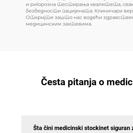
и ригорозна тестирања квалитета, сваки
безбедности пацијената. Клиничари вер
Откријте зашто нас водећи здравствени
медицинским захтевима.
Česta pitanja o medic
Šta čini medicinski stockinet siguran