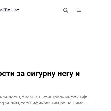


ајте Нас
ти за сигурну негу и
жљивост, дисање и контролу инфекција.
агодљивим, сертификованим решењима.