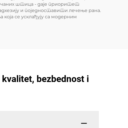
евчаних штица - даје приоритет
дхезију и поједноставити лечење рана.
која се усклађују са модерним
kvalitet, bezbednost i