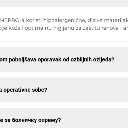
MEPRO-a koristi hipoalergenične, disive materijal
acije kože i optimalnu higijenu za zaštitu ranova i 
om poboljšava oporavak od ozbiljnih ozljeda?
za operativne sobe?
е за болничку опрему?