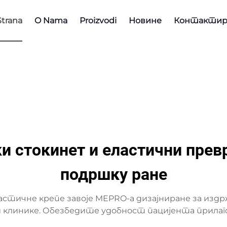
trana
O Nama
Proizvodi
Новине
Контактир
 стокинет и еластични преврс
подршку ране
тичне крепе завоје MEPRO-а дизајниране за издр
е и клинике. Обезбедите удобност пацијента прил