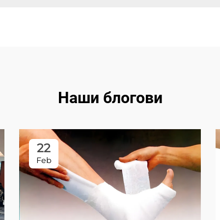
Наши блогови
22
Feb