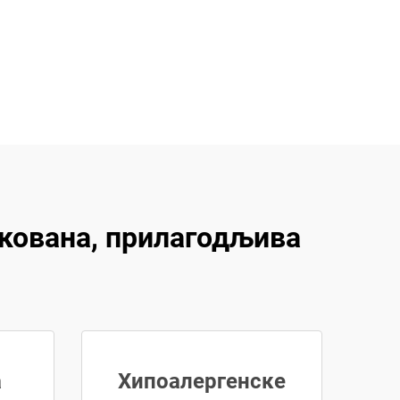
кована, прилагодљива
а
Хипоалергенске