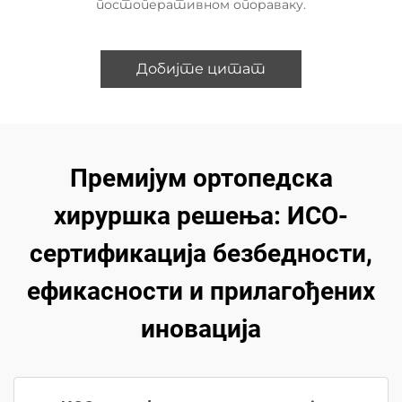
постоперативном опораваку.
Добијте цитат
Премијум ортопедска
хируршка решења: ИСО-
сертификација безбедности,
ефикасности и прилагођених
иновација