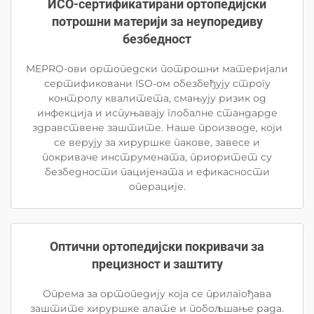
ИСО-сертификатирани ортопедијски
потрошни материји за неупоредиву
безбедност
MEPRO-ови ортопедски потрошни материјали
сертификовани ISO-ом обезбеђују строгу
контролу квалитета, смањују ризик од
инфекција и испуњавају глобалне стандарде
здравствене заштите. Наше производе, који
се верују за хируршке пакове, завесе и
покриваче инструмената, приоритет су
безбедности пацијената и ефикасности
операције.
Оптични ортопедијски покривачи за
прецизност и заштиту
Опрема за ортопедију која се прилагођава
заштите хируршке алате и побољшање рада.