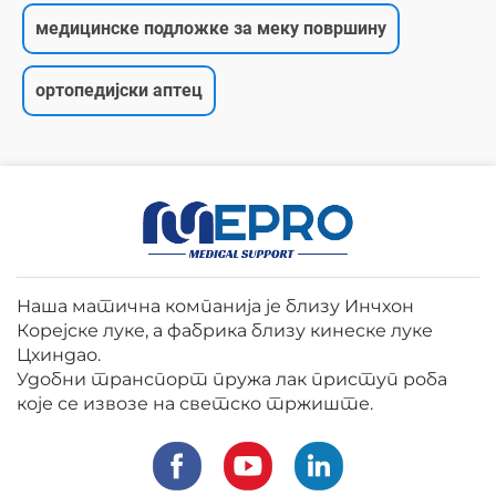
медицинске подложке за меку површину
ортопедијски аптец
Наша матична компанија је близу Инчхон
Корејске луке, а фабрика близу кинеске луке
Цхиндао.
Удобни транспорт пружа лак приступ роба
које се извозе на светско тржиште.