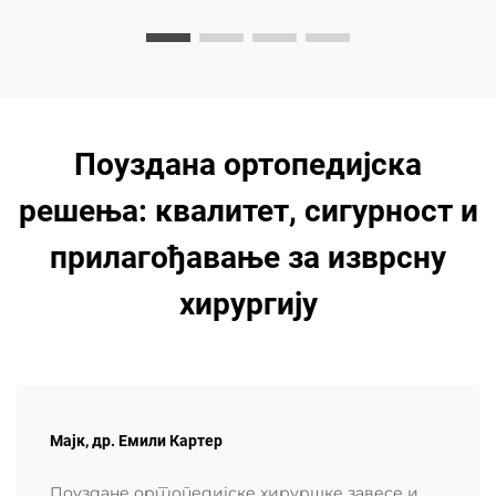
Поуздана ортопедијска
решења: квалитет, сигурност и
прилагођавање за изврсну
хирургију
Мајк, др. Емили Картер
Поуздане ортопедијске хируршке завесе и