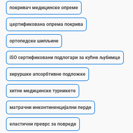
покривач медицинске опреме
цертификована опрема покрива
ортопедске шипљине
iSO сертификовани подлогари за кућне љубимце
хируршке апсорбтивне подложке
хитне медицинске турникете
матрачни инконтиненцијални перде
еластични преврс за повреде