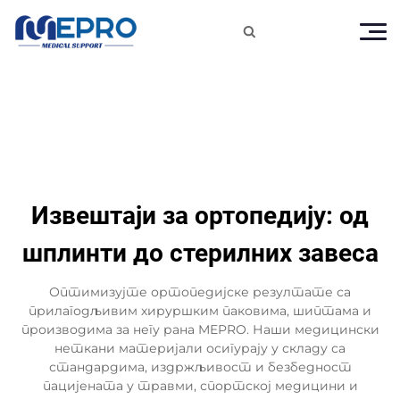

Извештаји за ортопедију: од
шплинти до стерилних завеса
Оптимизујте ортопедијске резултате са
прилагодљивим хируршким паковима, шиптама и
производима за негу рана MEPRO. Наши медицински
неткани материјали осигурају у складу са
стандардима, издржљивост и безбедност
пацијената у травми, спортској медицини и