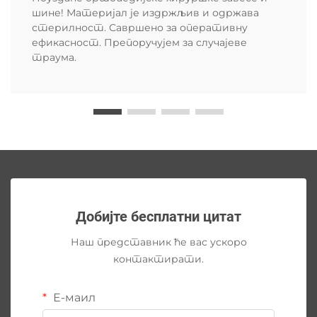
шине! Материјал је издржљив и одржава
стерилност. Савршено за оперативну
ефикасност. Препоручујем за случајеве
траума.
Добијте бесплатни цитат
Наш представник ће вас ускоро
контактирати.
Е-маил