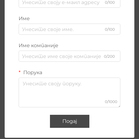
0/100
Име
0/100
Име компаније
0/200
Порука
0/1000
Подај