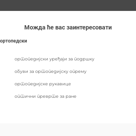
Можда ће вас заинтересовати
ортопедски
ортопедијски уређаји за подршку
обуви за ортопедијску опрему
ортопедијске рукавице
оптични преврте за ране