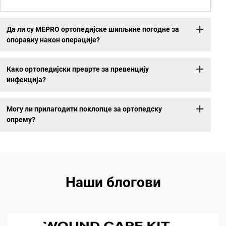
Да ли су MEPRO ортопедијске шипљине погодне за
опоравку након операције?
Како ортопедијски преврте за превенцију
инфекција?
Могу ли прилагодити поклопце за ортопедску
опрему?
Наши блогови