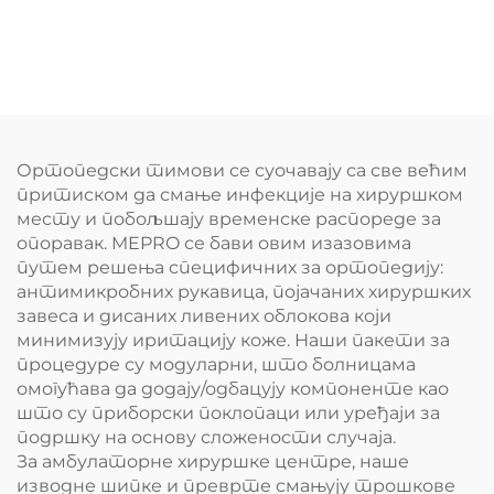
Ортопедски тимови се суочавају са све већим
притиском да смање инфекције на хируршком
месту и побољшају временске распореде за
опоравак. MEPRO се бави овим изазовима
путем решења специфичних за ортопедију:
антимикробних рукавица, појачаних хируршких
завеса и дисаних ливених облокова који
минимизују иритацију коже. Наши пакети за
процедуре су модуларни, што болницама
омогућава да додају/одбацују компоненте као
што су приборски поклопаци или уређаји за
подршку на основу сложености случаја.
За амбулаторне хируршке центре, наше
изводне шипке и преврте смањују трошкове