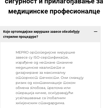
сигурност и прилагођавање за
медицинске професионалце
Које ортопедијске хируршке завесе обезбеђују
стерилне процедуре?
MEPRO ортопедијске хируршке
завесе су ISO-сертификате,
израђене од неткане тканине
медицинске квалитете и
дизајниране за максималну
отпорност течности. Они смањују
ризик од контаминације током
обмена зглобова, прелома или
операција кичме, осигуравајући
усаглашавање са глобалним
хигијенским стандардима.