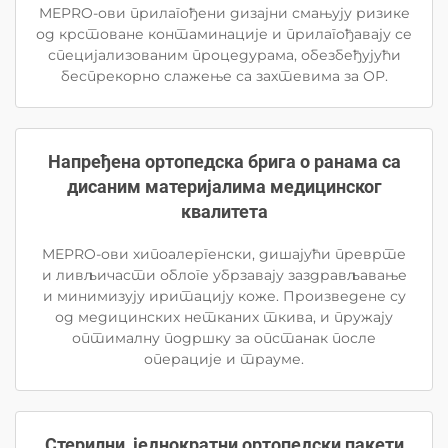
MEPRO-ови прилагођени дизајни смањују ризике
од крстоване контаминације и прилагођавају се
специјализованим процедурама, обезбеђујући
беспрекорно слажење са захтевима за ОР.
Напређена ортопедска брига о ранама са
дисаним материјалима медицинског
квалитета
MEPRO-ови хипоалергенски, дишајући преврте
и ливљичасти облоге убрзавају заздрављавање
и минимизују иритацију коже. Произведене су
од медицинских нетканих ткива, и пружају
оптималну подршку за опстанак после
операције и трауме.
Стерилни, једнократни ортопедски пакети