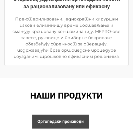
за рационализовану или ефикасну
Пре-стерилизовани, једнократни хируршки
пакови елиминишу време постављања и
смањују крстовану контаминацију. MEPRO-ове
завесе, рукавице и приборне покриваче
обезбеђују спремност за операцију,
подржавајући брзе ортопедске процедуре
поузданим, трошковно ефикасним решењима.
НАШИ ПРОДУКТИ
Ортопедски производи