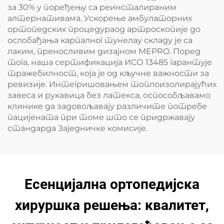
за 30% у поређењу са реинсталираним
алтернативама. Ускорење амбулаторних
ортопедских процедураод артроскопије до
ослобађања карпалног тунелау складу је са
лаким, преносливим дизајном MEPRO. Поред
тога, наша сертификација ИСО 13485 гарантује
тражебилност, која је од кључне важности за
ревизије. Интегришовањем топлоизолирајућих
завеса и рукавица без латекса, оспособљавамо
клинике да задовољавају различите потребе
пацијената при томе што се придржавају
стандарда Заједничке комисије.
Есенцијална ортопедијска
хируршка решења: квалитет,