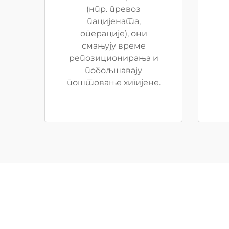
(нпр. превоз
пацијената,
операције), они
смањују време
репозиционирања и
побољшавају
поштовање хигијене.