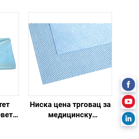
тет
Ниска цена трговац за
евет
медицинску
стерилизацију за
евет
једнократну употребу