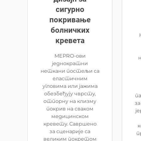
сигурно
покривање
болничких
кревета
MEPRO-ови
једнократни
неткани постељи са
еластичним
угловима или јажима
обезбеђују чврсту,
па
отпорну на клизму
за
покрив на сваком
је
медицинском
кревету. Савршено
к
за сценарије са
п
великим покретом