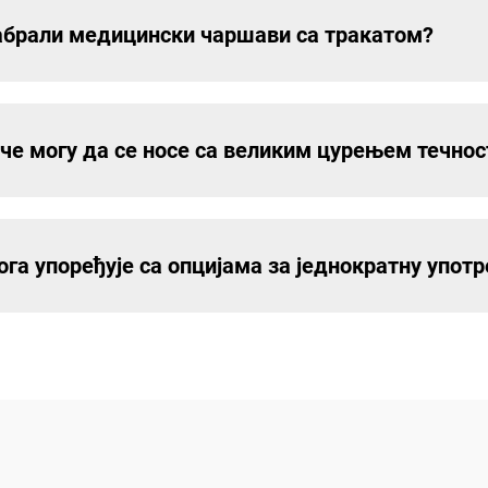
забрали медицински чаршави са тракатом?
че могу да се носе са великим цурењем течнос
га упоређује са опцијама за једнократну употр