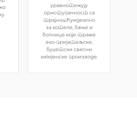
уравнотежују
ско
приступачност са
у.
трајношћуидеално
за хотеле, бање и
болнице које траже
еко-пријатељске,
буџетски свесни
хигијенске производе.