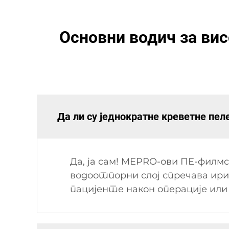
Основни водич за вис
Да ли су једнократне креветне пе
Да, ја сам! MEPRO-ови ПЕ-филм
водоотпорни слој спречава ири
пацијенте након операције или