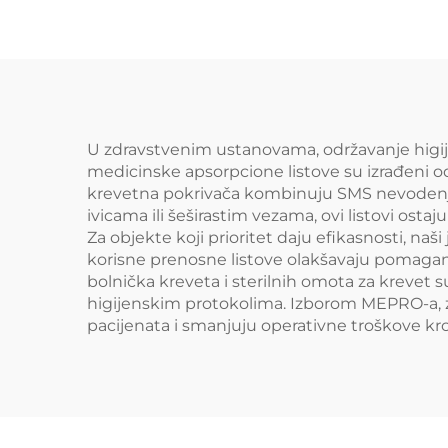
U zdravstvenim ustanovama, održavanje higij
medicinske apsorpcione listove su izrađeni o
krevetna pokrivača kombinuju SMS nevodenjevu
ivicama ili šeširastim vezama, ovi listovi ost
Za objekte koji prioritet daju efikasnosti, n
korisne prenosne listove olakšavaju pomagan
bolnička kreveta i sterilnih omota za krevet 
higijenskim protokolima. Izborom MEPRO-a, zd
pacijenata i smanjuju operativne troškove kro