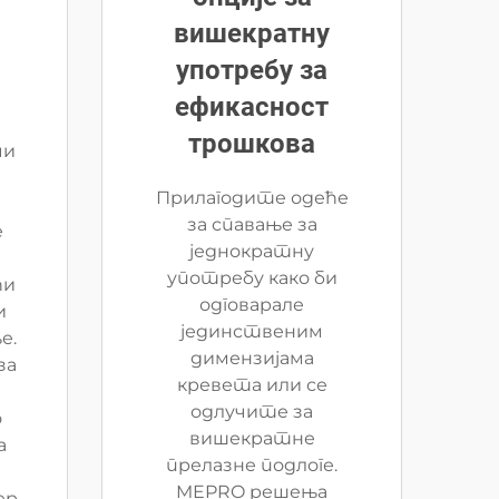
вишекратну
употребу за
ефикасност
трошкова
чи
Прилагодите одеће
за спавање за
е
једнократну
употребу како би
ћи
одговарале
и
јединственим
е.
димензијама
за
кревета или се
одлучите за
о
вишекратне
а
прелазне подлоге.
MEPRO решења
ер