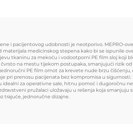
ene i pacijentovog udobnosti je neotporivo. MEPRO-ove
d materijala medicinskog stepena kako bi se ispunile ove
 tkaninu za mekoću i vodootporni PE film sloj koji blok
aju čvrsto na mestu tijekom postupaka, smanjujući rizik od 
aši jednoručni PE film omot za krevete nude brzu čišćenju
je pri prenosu pacijenata bez kompromisa u sigurnosti.
su idealni za operativne sale, hitnu pomoć i dugoročnu n
ravstveni pružalaci uložavaju u rešenja koja smanjuju 
z trajuće, jednoručne dizajne.