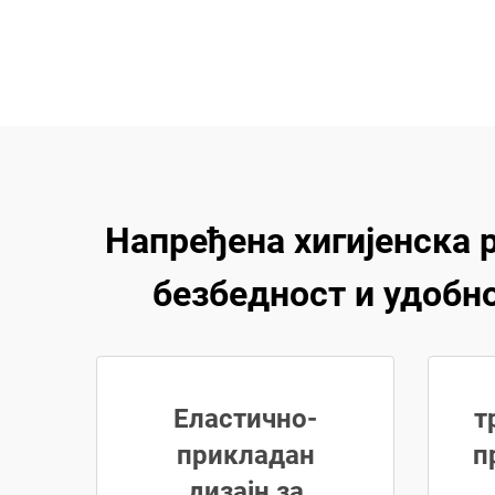
Напређена хигијенска 
безбедност и удобн
Еластично-
т
прикладан
п
дизајн за