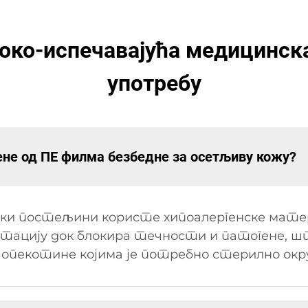
око-испечавајућа медицинска
употребу
лене од ПЕ филма безбедне за осетљиву кожу?
ски постељини користе хипоалергенске матер
тацију док блокира течности и патогене, ш
 опекотине којима је потребно стерилно окр