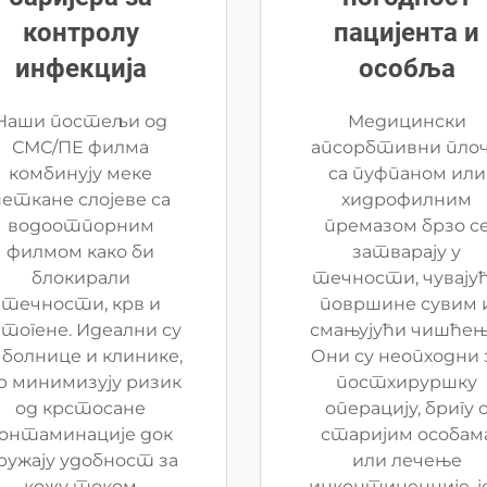
контролу
пацијента и
инфекција
особља
Наши постељи од
Медицински
СМС/ПЕ филма
апсорбтивни пло
комбинују меке
са пуфпаном или
неткане слојеве са
хидрофилним
водоотпорним
премазом брзо с
филмом како би
затварају у
блокирали
течности, чувају
течности, крв и
површине сувим 
тогене. Идеални су
смањујући чишћењ
 болнице и клинике,
Они су неопходни 
р минимизују ризик
постхируршку
од крстосане
операцију, бригу 
онтаминације док
старијим особам
ружају удобност за
или лечење
кожу током
инконтиненције, ј