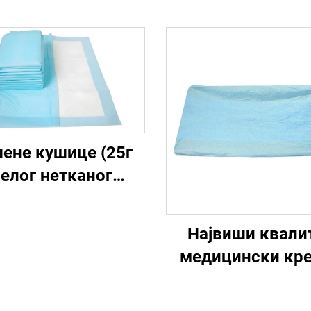
ене кушице (25г
елог нетканог
тканина)
Највиши квали
медицински кр
медицински
једнократни кр