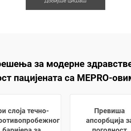
Добијте цитат
решења за модерне здравстве
ост пацијената са MEPRO-ови
ри слоја течно-
Превиша
ротивопробежног
апсорбција з
баријера за
погодност