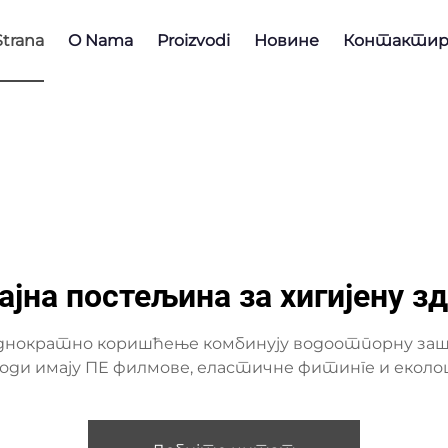
trana
O Nama
Proizvodi
Новине
Контактир
ајна постељина за хигијену з
днократно коришћење комбинују водоотпорну заш
изводи имају ПЕ филмове, еластичне фитинге и еко