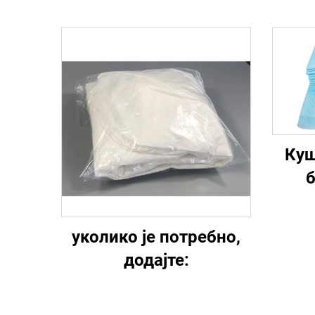
Куш
б
уколико је потребно,
додајте: