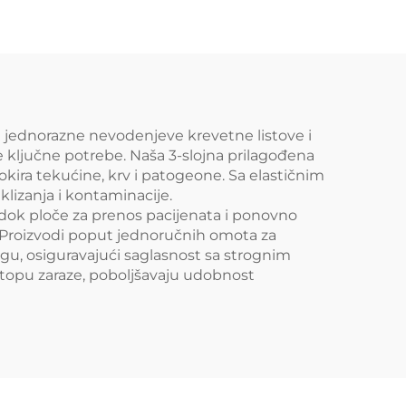
Неткани материјал за
упаковање SMS/SMMS
за медицинску
употребу
 jednorazne nevodenjeve krevetne listove i
 ključne potrebe. Naša 3-slojna prilagođena
ira tekućine, krv i patogeone. Sa elastičnim
klizanja i kontaminacije.
, dok ploče za prenos pacijenata i ponovno
 Proizvodi poput jednoručnih omota za
egu, osiguravajući saglasnost sa strognim
stopu zaraze, poboljšavaju udobnost