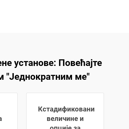
не установе: Повећајте
м "Једнократним ме"
Кстадификовани
а
величине и
опције за