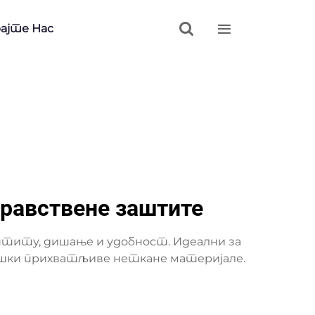


ајте Нас
дравствене заштите
титу, дишање и удобност. Идеални за
лошки прихватљиве неткане материјале.