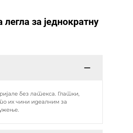
 легла за једнократну
ијале без латекса. Глатки,
то их чини идеалним за
ужење.