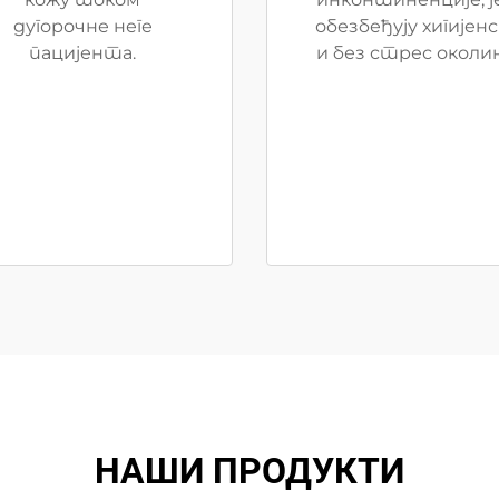
дугорочне неге
обезбеђују хигијен
пацијента.
и без стрес околин
НАШИ ПРОДУКТИ