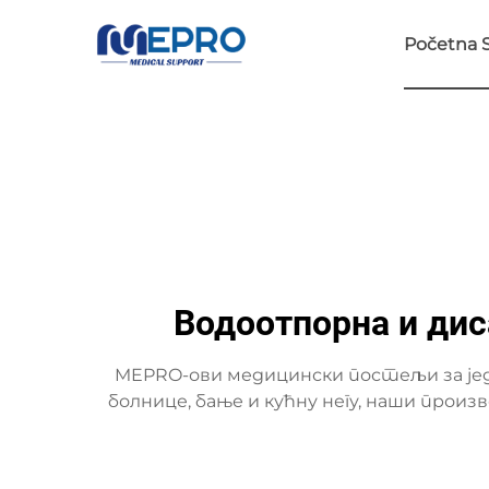
Početna S
Водоотпорна и дис
MEPRO-ови медицински постељи за је
болнице, бање и кућну негу, наши про