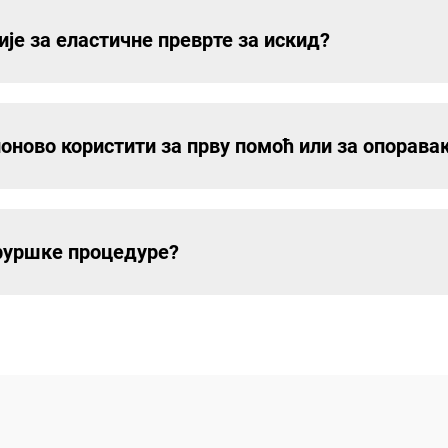
је за еластичне преврте за искид?
поново користити за прву помоћ или за опорава
ируршке процедуре?