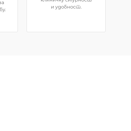
за
и удобност.
бу.