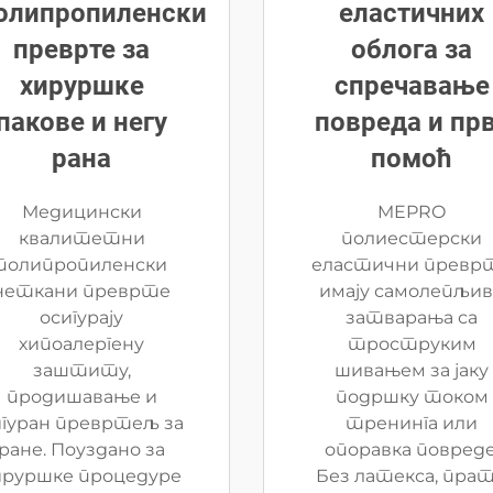
олипропиленски
еластичних
преврте за
облога за
хируршке
спречавање
пакове и негу
повреда и пр
рана
помоћ
Медицински
MEPRO
квалитетни
полиестерски
полипропиленски
еластични превр
неткани преврте
имају самолепљи
осигурају
затварања са
хипоалергену
троструким
заштиту,
шивањем за јаку
продишавање и
подршку током
игуран превртељ за
тренинга или
ране. Поуздано за
опоравка повреде
ируршке процедуре
Без латекса, пра