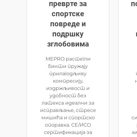
преврте за
п
спортске
повреде и
подршку
зглобовима
MEPRO растегли
бинти пружају
прилагодљиву
компресију,
издржљивост и
удобност без
латекса идеални за
исправљање, стресе
мишића и спортско
с
опоравка. СЕ/ИСО
сертификација за
х