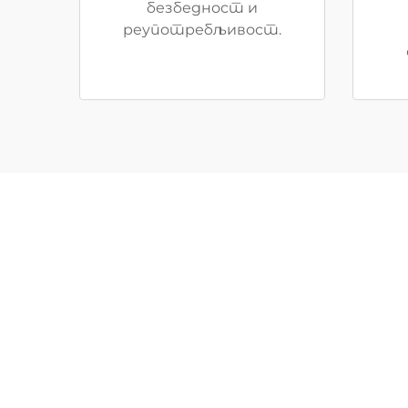
безбедност и
реупотребљивост.