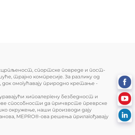
 исцрпљеност, спортске повреде и пост-
ће, трајно компресије. За разлику од
 док омогућавају природно кретање -
уравајући хипоалергену безбедност и
хове способности да причврсте преврске
ко окружење, наши производи дају
нова, MEPRO®-ова решења прилагођавају