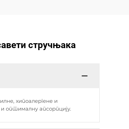
савети стручњака
лне, хипоалергене и
 и оптималну апсорпцију.