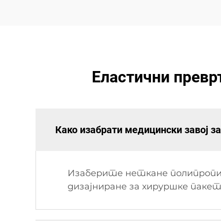
Еластични превр
Како изабрати медицински завој за
Изаберите неткане полипропил
дизајниране за хируршке пакет