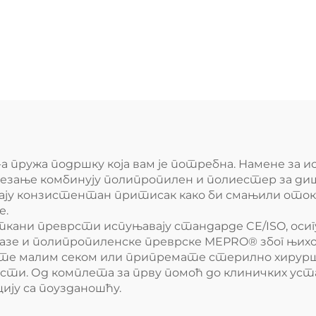
-а пружа подршку која вам је потребна. Намене за
тезање комбинују полипропилен и полиестер за дишу
ају конзистентан притисак како би смањили оток,
е.
еткани преврсти испуњавају стандарде CE/ISO, осиг
 газе и полипропиленске преврске MEPRO® због њи
љате малим секом или припремате стерилно хирурш
и. Од комплета за прву помоћ до клиничких уста
ију са поузданошћу.