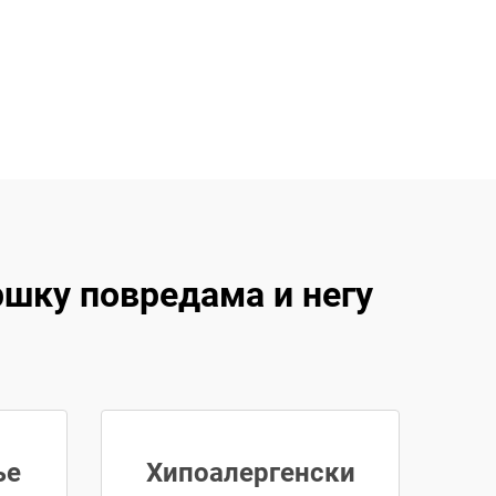
ршку повредама и негу
ње
Хипоалергенски