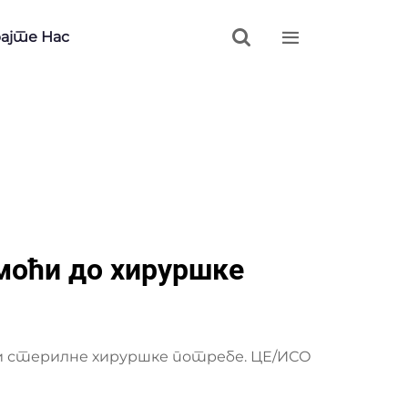


ајте Нас
моћи до хируршке
 и стерилне хируршке потребе. ЦЕ/ИСО