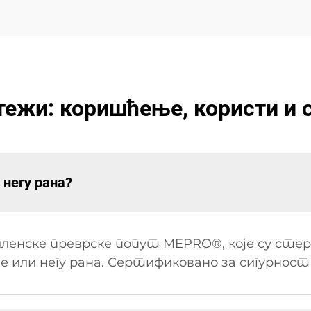
тежи: коришћење, користи и 
 негу рана?
енске преврске попут MEPRO®, које су стери
е или негу рана. Сертификовано за сигурност