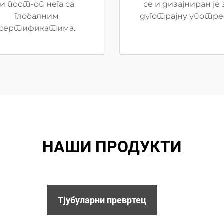
и пост-оп нега са
се и дизајниран је 
глобалним
дуготрајну употре
сертификатима.
НАШИ ПРОДУКТИ
Тјубуларни превртец