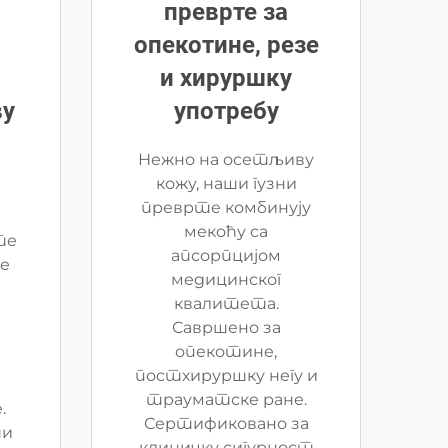
преврте за
опекотине, резе
и хируршку
ву
употребу
Нежно на осетљиву
кожу, наши гузни
преврте комбинују
мекоћу са
те
апсорпцијом
ве
медицинског
квалитета.
Савршено за
опекотине,
постхируршку негу и
трауматске ране.
.
Сертификовано за
ти
клиничку сигурност