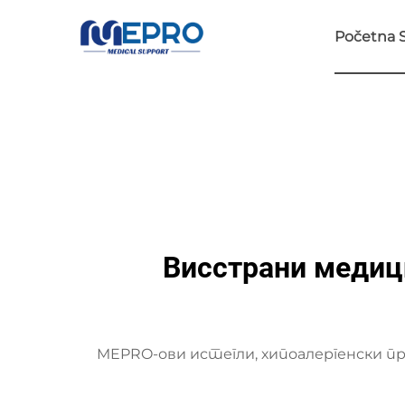
Početna S
Висстрани медиц
MEPRO-ови истегли, хипоалергенски п