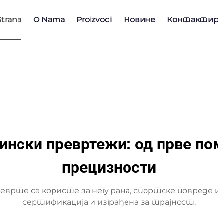
trana
O Nama
Proizvodi
Новине
Контактир
ински превртежи: од прве по
прецизности
реврте се користе за негу рана, спортске повреде
сертификација и изграђена за трајност.