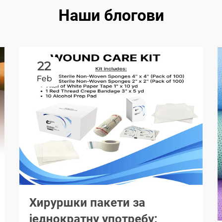
Наши блогови
22
Feb
Хируршки пакети за
једнократну употребу: