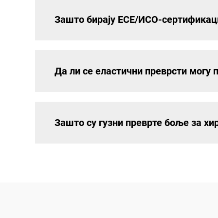
Зашто бирају ЕСЕ/ИСО-сертификаци
Да ли се еластични преврсти могу 
Зашто су гузни преврте боље за х