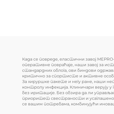
Када се повреде, еластични завој MEPRO
оперативне повраћаје, наши завој за ис
стандардних облога, ови биндови одржав
критично за спортисте и активне особ
За хируршке пакете и негу ране, наши н
контролу инфекција. Клиничари верују у
без иритације. Без обзира да ли управ
приоритет свестраности и усаглашеност
се вашим потребама, комбинујући иновац