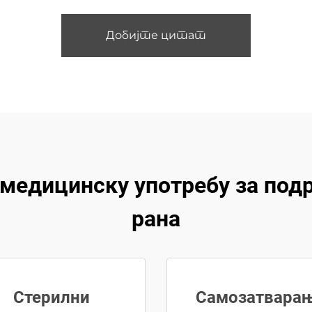
Добијте цитат
 медицинску употребу за под
рана
Стерилни
Самозатвара